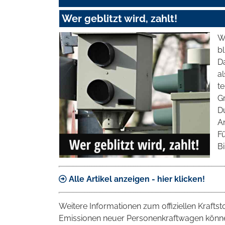
Wer geblitzt wird, zahlt!
Wa
b
D
a
te
G
D
An
Fü
Bi
Alle Artikel anzeigen - hier klicken!
Weitere Informationen zum offiziellen Krafts
Emissionen neuer Personenkraftwagen können