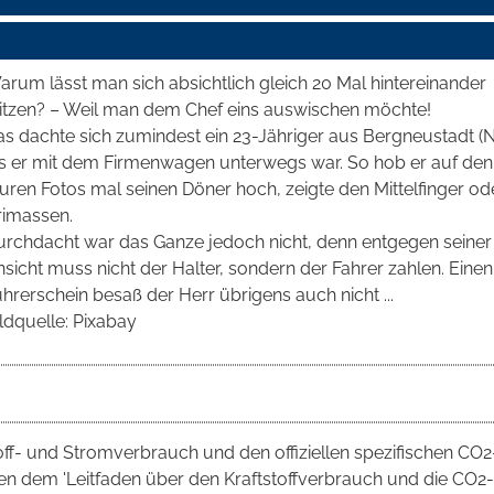
rum lässt man sich absichtlich gleich 20 Mal hintereinander
litzen? – Weil man dem Chef eins auswischen möchte!
as dachte sich zumindest ein 23-Jähriger aus Bergneustadt (
ls er mit dem Firmenwagen unterwegs war. So hob er auf den
uren Fotos mal seinen Döner hoch, zeigte den Mittelfinger od
rimassen.
urchdacht war das Ganze jedoch nicht, denn entgegen seiner
sicht muss nicht der Halter, sondern der Fahrer zahlen. Einen
hrerschein besaß der Herr übrigens auch nicht ...
ldquelle: Pixabay
toff- und Stromverbrauch und den offiziellen spezifischen CO2
 dem 'Leitfaden über den Kraftstoffverbrauch und die CO2-