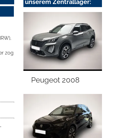
unserem Zentrallager:
NRW),
er zog
Peugeot 2008
-