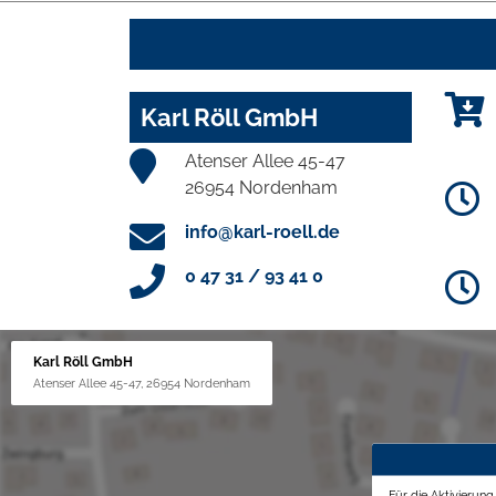
Karl Röll GmbH
Atenser Allee 45-47
26954 Nordenham
info@karl-roell.de
0 47 31 / 93 41 0
Karl Röll GmbH
Atenser Allee 45-47, 26954 Nordenham
Für die Aktivierun