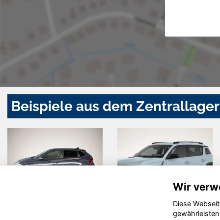
Beispiele aus dem Zentrallager
Wir verw
Diese Webseit
ault R 4
Opel Zafira
Hyu
gewährleisten