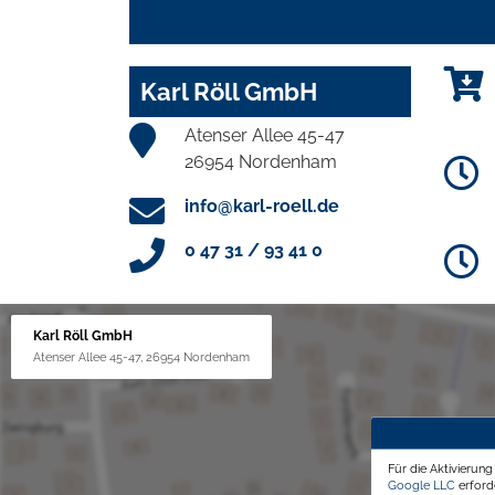
Karl Röll GmbH
Atenser Allee 45-47
26954 Nordenham
info@karl-roell.de
0 47 31 / 93 41 0
Karl Röll GmbH
Atenser Allee 45-47, 26954 Nordenham
Für die Aktivierun
Google LLC
erforde