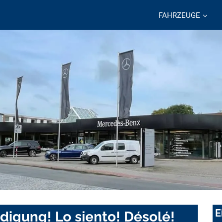
FAHRZEUGE
E
digung! Lo siento! Désolé!