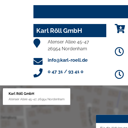
Karl Röll GmbH
Atenser Allee 45-47
26954 Nordenham
info@karl-roell.de
0 47 31 / 93 41 0
Karl Röll GmbH
Atenser Allee 45-47, 26954 Nordenham
Für die Aktivierun