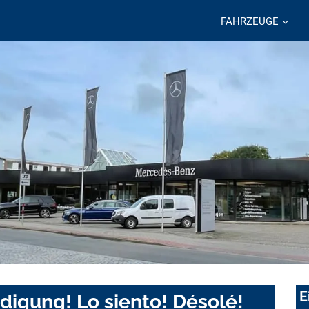
FAHRZEUGE
E
digung! Lo siento! Désolé!