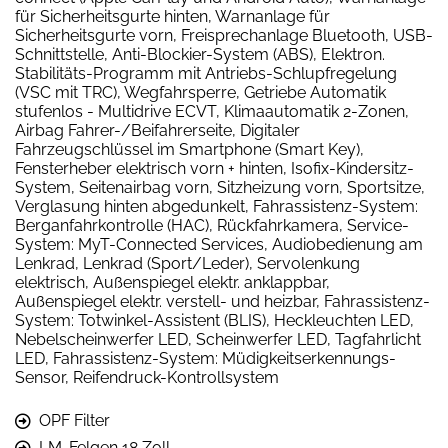
für Sicherheitsgurte hinten, Warnanlage für
Sicherheitsgurte vorn, Freisprechanlage Bluetooth, USB-
Schnittstelle, Anti-Blockier-System (ABS), Elektron.
Stabilitäts-Programm mit Antriebs-Schlupfregelung
(VSC mit TRC), Wegfahrsperre, Getriebe Automatik
stufenlos - Multidrive ECVT, Klimaautomatik 2-Zonen,
Airbag Fahrer-/Beifahrerseite, Digitaler
Fahrzeugschlüssel im Smartphone (Smart Key),
Fensterheber elektrisch vorn + hinten, Isofix-Kindersitz-
System, Seitenairbag vorn, Sitzheizung vorn, Sportsitze,
Verglasung hinten abgedunkelt, Fahrassistenz-System:
Berganfahrkontrolle (HAC), Rückfahrkamera, Service-
System: MyT-Connected Services, Audiobedienung am
Lenkrad, Lenkrad (Sport/Leder), Servolenkung
elektrisch, Außenspiegel elektr. anklappbar,
Außenspiegel elektr. verstell- und heizbar, Fahrassistenz-
System: Totwinkel-Assistent (BLIS), Heckleuchten LED,
Nebelscheinwerfer LED, Scheinwerfer LED, Tagfahrlicht
LED, Fahrassistenz-System: Müdigkeitserkennungs-
Sensor, Reifendruck-Kontrollsystem
OPF Filter
LM-Felgen 18 Zoll