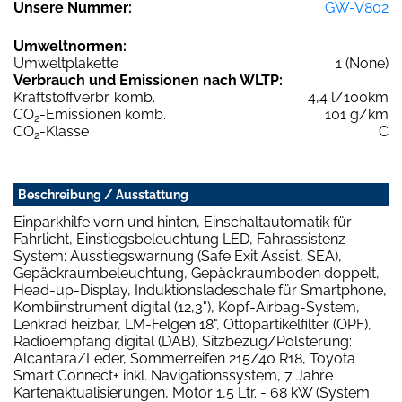
Unsere Nummer:
GW-V802
Umweltnormen:
Umweltplakette
1 (None)
Verbrauch und Emissionen nach WLTP:
Kraftstoffverbr. komb.
4,4 l/100km
CO
-Emissionen komb.
101 g/km
2
CO
-Klasse
C
2
Beschreibung / Ausstattung
Einparkhilfe vorn und hinten, Einschaltautomatik für
Fahrlicht, Einstiegsbeleuchtung LED, Fahrassistenz-
System: Ausstiegswarnung (Safe Exit Assist, SEA),
Gepäckraumbeleuchtung, Gepäckraumboden doppelt,
Head-up-Display, Induktionsladeschale für Smartphone,
Kombiinstrument digital (12,3"), Kopf-Airbag-System,
Lenkrad heizbar, LM-Felgen 18", Ottopartikelfilter (OPF),
Radioempfang digital (DAB), Sitzbezug/Polsterung:
Alcantara/Leder, Sommerreifen 215/40 R18, Toyota
Smart Connect+ inkl. Navigationssystem, 7 Jahre
Kartenaktualisierungen, Motor 1,5 Ltr. - 68 kW (System: