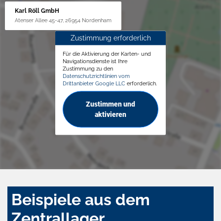
Karl Röll GmbH
Atenser Allee 45-47, 26954 Nordenham
Zustimmung erforderlich
Für die Aktivierung der Karten- und
Navigationsdienste ist Ihre
Zustimmung zu den
Datenschutzrichtlinien vom
Drittanbieter Google LLC
erforderlich.
Zustimmen und
aktivieren
Beispiele aus dem
Zentrallager