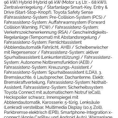
96 kW) Hybrid (Hybrid 96 kW (Motor 1,5 Ltr. - 68 kW)),
Zentralverriegelung / Startanlage Smart-Key, Entry &
Drive (Start-Stop-Knopf), Toyota Safety Sense
(Fahrassistenz-System: Pre-Collision-System (PCS) /
Fahrassistenz-System: Auffahrwarnsystem (Forward
Collision Warning, FCW) / Fahrassistenz-System:
Verkehrszeichenerkennung (RSA) / Geschwindigkeits-
Regelanlage (Tempomat) mit Abstandsregelung /
Fahrassistenz-System: Fernlichtassistent
(Abblendautomatik Fahrlicht, AHB) / Scheibenwischer
mit Regensensor / Fahrassistenz-System: aktiver
Spurhalteassistent (Lenkunterstützung) / Fahrassistenz-
System: Autonome Notbremsfunktion (AEB) /
Fahrassistenz-System: Kreuzungs-Assistent /
Fahrassistenz-System: Spurhalteassistent (LDA)), 3.
Bremsleuchte, 6 Lautsprecher, Dachantenne, Elektr.
Bremskraftverteilung, Fahrassistenz-System: Nothalt-
Assistent, Fahrassistenz-System: Sicherheitssystem
Toyota Connect mit automatischem Notruf (eCall),
Heckspoiler schwarz, Innenspiegel mit
Abblendautomatik, Karosserie: 5-türig, Lenksäule
(Lenkrad) verstellbar, Multimedia Display (10,5 Zoll),
Parkbremse elektrisch (EPB), Smartphone-Integration x-
connect (Apple CarPlay und Android Auto), Warnanlage