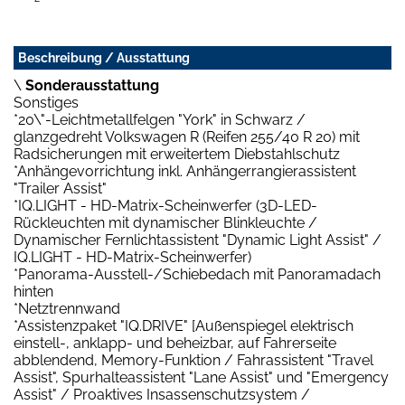
Beschreibung / Ausstattung
\
Sonderausstattung
Sonstiges
*20\"-Leichtmetallfelgen "York" in Schwarz /
glanzgedreht Volkswagen R (Reifen 255/40 R 20) mit
Radsicherungen mit erweitertem Diebstahlschutz
*Anhängevorrichtung inkl. Anhängerrangierassistent
"Trailer Assist"
*IQ.LIGHT - HD-Matrix-Scheinwerfer (3D-LED-
Rückleuchten mit dynamischer Blinkleuchte /
Dynamischer Fernlichtassistent "Dynamic Light Assist" /
IQ.LIGHT - HD-Matrix-Scheinwerfer)
*Panorama-Ausstell-/Schiebedach mit Panoramadach
hinten
*Netztrennwand
*Assistenzpaket "IQ.DRIVE" [Außenspiegel elektrisch
einstell-, anklapp- und beheizbar, auf Fahrerseite
abblendend, Memory-Funktion / Fahrassistent "Travel
Assist", Spurhalteassistent "Lane Assist" und "Emergency
Assist" / Proaktives Insassenschutzsystem /