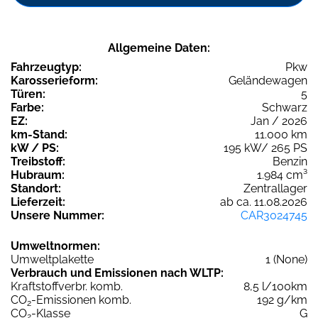
Allgemeine Daten:
Fahrzeugtyp:
Pkw
Karosserieform:
Geländewagen
Türen:
5
Farbe:
Schwarz
EZ:
Jan / 2026
km-Stand:
11.000 km
kW / PS:
195 kW/ 265 PS
Treibstoff:
Benzin
Hubraum:
1.984 cm³
Standort:
Zentrallager
Lieferzeit:
ab ca. 11.08.2026
Unsere Nummer:
CAR3024745
Umweltnormen:
Umweltplakette
1 (None)
Verbrauch und Emissionen nach WLTP:
Kraftstoffverbr. komb.
8,5 l/100km
CO
-Emissionen komb.
192 g/km
2
CO
-Klasse
G
2