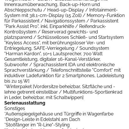
Innenraumüberwachung, Back-up-Horn und
Abschleppschutu / Head-up-Display / Infotainment-
System mit 38,1-cm-Display (15 Zoll) / Memory-Funktion
für Parkassistent / Navigationssystem / Parkassistent
"Park Assist Pro", inkl. Einparkhilfe / Reifendruck-
Kontrollsystem / Reserverad gewichts- und
platzsparend / Schlüsselloses Schließ- und Startsystem
"Keyless Access", mit berührungsloser Ver- und
Entriegelung, SAFE-Verriegelung / Soundsystem
"Harman Kardon", 10+1 Lautsprecher, 700 Watt
Gesamtleistung, digitaler 16-Kanal-Verstärker,
Subwoofer / Sprachassistent IDA und elektronische
Sprachverstärkung / Telefonschnittstelle "Comfort" mit
induktiver Ladefunktion für 2 Smartphones, Ladeleistung
bis zu 15 W]
*Winterpaket [Vordersitze beheizbar, Sitzfläche und -
lehne getrennt einstellbar / Multifunktions-Sportlenkrad
in Leder, beheizbar, mit Schaltwippen]
Serienausstattung
Sonstiges
*Außenspiegelgehäuse und Türgriffe in Wagenfarbe
*Design-Leiste in Edelstahl am Dach
*Stoßfänger im "R-Line"-Styling