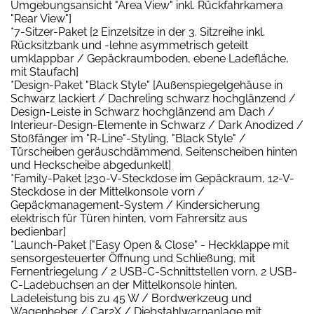
Umgebungsansicht "Area View" inkl. Rückfahrkamera
"Rear View"]
*7-Sitzer-Paket [2 Einzelsitze in der 3. Sitzreihe inkl.
Rücksitzbank und -lehne asymmetrisch geteilt
umklappbar / Gepäckraumboden, ebene Ladefläche,
mit Staufach]
*Design-Paket "Black Style" [Außenspiegelgehäuse in
Schwarz lackiert / Dachreling schwarz hochglänzend /
Design-Leiste in Schwarz hochglänzend am Dach /
Interieur-Design-Elemente in Schwarz / Dark Anodized /
Stoßfänger im "R-Line"-Styling, "Black Style" /
Türscheiben geräuschdämmend, Seitenscheiben hinten
und Heckscheibe abgedunkelt]
*Family-Paket [230-V-Steckdose im Gepäckraum, 12-V-
Steckdose in der Mittelkonsole vorn /
Gepäckmanagement-System / Kindersicherung
elektrisch für Türen hinten, vom Fahrersitz aus
bedienbar]
*Launch-Paket ["Easy Open & Close" - Heckklappe mit
sensorgesteuerter Öffnung und Schließung, mit
Fernentriegelung / 2 USB-C-Schnittstellen vorn, 2 USB-
C-Ladebuchsen an der Mittelkonsole hinten,
Ladeleistung bis zu 45 W / Bordwerkzeug und
Wagenheber / Car2X / Diebstahlwarnanlage mit