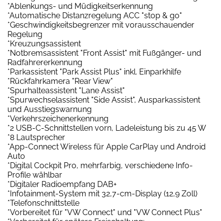
*Ablenkungs- und Müdigkeitserkennung
*Automatische Distanzregelung ACC "stop & go"
*Geschwindigkeitsbegrenzer mit vorausschauender
Regelung
*Kreuzungsassistent
*Notbremsassistent "Front Assist" mit Fußgänger- und
Radfahrererkennung
*Parkassistent "Park Assist Plus" inkl. Einparkhilfe
*Rückfahrkamera "Rear View"
*Spurhalteassistent "Lane Assist"
*Spurwechselassistent "Side Assist", Ausparkassistent
und Ausstiegswarnung
*Verkehrszeichenerkennung
*2 USB-C-Schnittstellen vorn, Ladeleistung bis zu 45 W
*8 Lautsprecher
*App-Connect Wireless für Apple CarPlay und Android
Auto
*Digital Cockpit Pro, mehrfarbig, verschiedene Info-
Profile wählbar
*Digitaler Radioempfang DAB+
*Infotainment-System mit 32,7-cm-Display (12,9 Zoll)
*Telefonschnittstelle
*Vorbereitet für "VW Connect" und "VW Connect Plus"