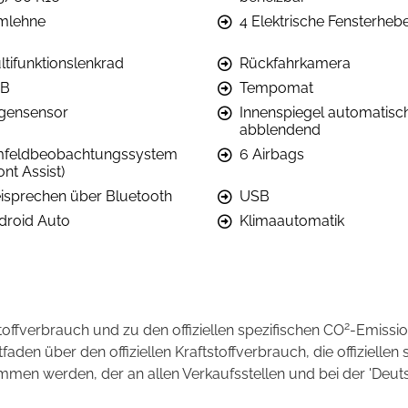
mlehne
4 Elektrische Fensterheb
ltifunktionslenkrad
Rückfahrkamera
B
Tempomat
gensensor
Innenspiegel automatisc
abblendend
feldbeobachtungssystem
6 Airbags
ont Assist)
eisprechen über Bluetooth
USB
droid Auto
Klimaautomatik
2
stoffverbrauch und zu den offiziellen spezifischen CO
-Emissi
en über den offiziellen Kraftstoffverbrauch, die offiziellen 
ommen werden, der an allen Verkaufsstellen und bei der 'D