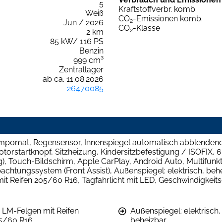
5
Kraftstoffverbr. komb.
Weiß
CO
-Emissionen komb.
2
Jun / 2026
CO
-Klasse
2
2 km
85 kW/ 116 PS
Benzin
999 cm³
Zentrallager
ab ca. 11.08.2026
26470085
mpomat, Regensensor, Innenspiegel automatisch abblendend,
torstartknopf, Sitzheizung, Kindersitzbefestigung / ISOFIX, 6
), Touch-Bildschirm, Apple CarPlay, Android Auto, Multifunk
bachtungssystem (Front Assist), Außenspiegel: elektrisch, be
mit Reifen 205/60 R16, Tagfahrlicht mit LED, Geschwindigkeit
" LM-Felgen mit Reifen
Außenspiegel: elektrisch,
5/60 R16
beheizbar