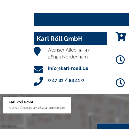
Karl Röll GmbH
Atenser Allee 45-47
26954 Nordenham
info@karl-roell.de
0 47 31 / 93 41 0
Karl Röll GmbH
Atenser Allee 45-47, 26954 Nordenham