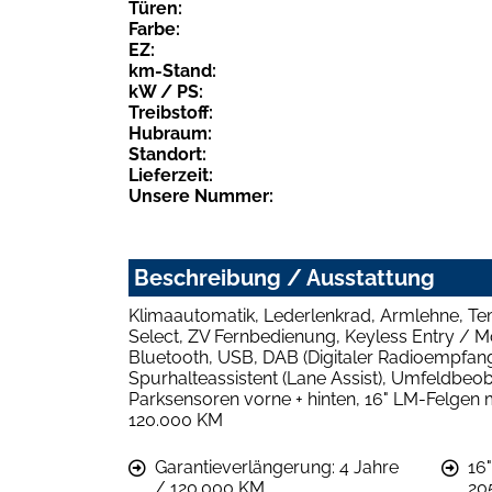
Türen:
Farbe:
EZ:
km-Stand:
kW / PS:
Treibstoff:
Hubraum:
Standort:
Lieferzeit:
Unsere Nummer:
Beschreibung / Ausstattung
Klimaautomatik, Lederlenkrad, Armlehne, Te
Select, ZV Fernbedienung, Keyless Entry / Mo
Bluetooth, USB, DAB (Digitaler Radioempfang
Spurhalteassistent (Lane Assist), Umfeldbeo
Parksensoren vorne + hinten, 16" LM-Felgen 
120.000 KM
Garantieverlängerung: 4 Jahre
16
/ 120.000 KM
20