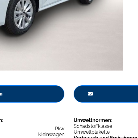
n
n:
Umweltnormen:
Schadstoffklasse
Pkw
Umweltplakette
Kleinwagen
Verbrauch und Emissionen