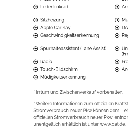
Lederlenkrad
Ar
Sitzheizung
Mu
Apple CarPlay
DA
Geschwindigkeitserkennung
Re
Spurhalteassistent (Lane Assist)
Um
(Fr
Radio
Fr
Touch-Bildschirm
An
Müdigkeitserkennung
* Irrtum und Zwischenverkauf vorbehalten.
* Weitere Informationen zum offiziellen Kraft
Stromverbrauch neuer Pkw können dem 'Leitfad
offiziellen Stromverbrauch neuer Pkw' entn
unentgeltlich erhältlich ist unter www.dat.de.