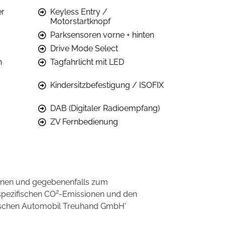
er
Keyless Entry /
Motorstartknopf
Parksensoren vorne + hinten
Drive Mode Select
h
Tagfahrlicht mit LED
Kindersitzbefestigung / ISOFIX
DAB (Digitaler Radioempfang)
ZV Fernbedienung
onen und gegebenenfalls zum
2
spezifischen CO
-Emissionen und den
eutschen Automobil Treuhand GmbH'