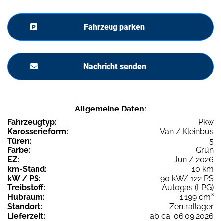
Fahrzeug parken
Nachricht senden
Allgemeine Daten:
Fahrzeugtyp:
Pkw
Karosserieform:
Van / Kleinbus
Türen:
5
Farbe:
Grün
EZ:
Jun / 2026
km-Stand:
10 km
kW / PS:
90 kW/ 122 PS
Treibstoff:
Autogas (LPG)
Hubraum:
1.199 cm³
Standort:
Zentrallager
Lieferzeit:
ab ca. 06.09.2026