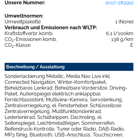
Unsere Nummer:
2017-283912
Umweltnormen:
Umweltplakette
1 (None)
Verbrauch und Emissionen nach WLTP:
Kraftstoffverbr. komb.
6,1 l/100km
CO
-Emissionen komb.
138 g/km
2
CO
-Klasse
E
2
Beschreibung / Ausstattung
Sonderlackierung Metallic, Media Nav Live inkl.
Connected Navigation, Winter-Komfortpaket,
Beheizbares Lenkrad, Beheizbare Vordersitze, Driving-
Paket, Außenspiegel elektrisch anklappbar,
Fernlichtassistent, Multiview-Kamera, Servolenkung,
Zentralverriegelung, el. Fensterheber, Schlüssellose
Zentralverriegelung, Multifunktionslenkrad,
Lederlenkrad, Schaltwippen, Dachreling, el.
Seitenspiegel, Leichtmetallfelgen, Sommerreifen,
Reifendruck-Kontrolle, Tuner oder Radio, DAB-Radio,
MP3 fähig, Bluetooth, USB-Anschluss, Touchscreen,