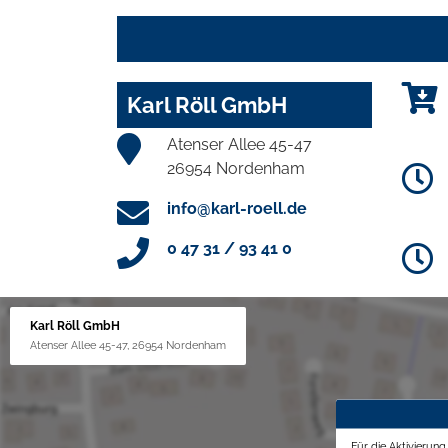
Karl Röll GmbH
Atenser Allee 45-47
26954 Nordenham
info@karl-roell.de
0 47 31 / 93 41 0
Karl Röll GmbH
Atenser Allee 45-47, 26954 Nordenham
Für die Aktivierun