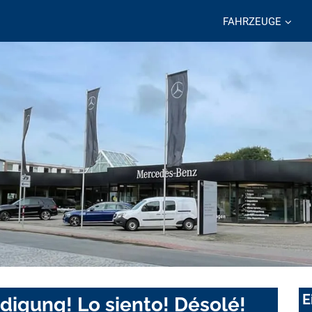
FAHRZEUGE
E
digung! Lo siento! Désolé!