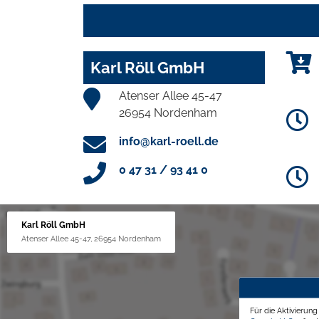
Karl Röll GmbH
Atenser Allee 45-47
26954 Nordenham
info@karl-roell.de
0 47 31 / 93 41 0
Karl Röll GmbH
Atenser Allee 45-47, 26954 Nordenham
Für die Aktivierun