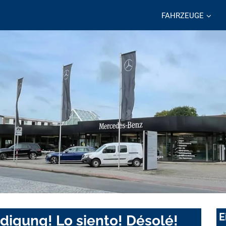
FAHRZEUGE
E
digung! Lo siento! Désolé!