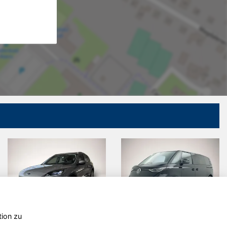
tion zu
Volkswagen
Ford Other