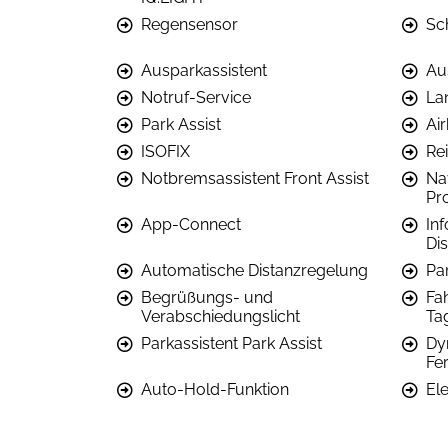
Regensensor
Sc
Ausparkassistent
Au
Notruf-Service
La
Park Assist
Ai
ISOFIX
Re
Notbremsassistent Front Assist
Na
Pr
App-Connect
In
Di
Automatische Distanzregelung
Par
Begrüßungs- und
Fa
Verabschiedungslicht
Tag
Parkassistent Park Assist
Dy
Fe
Auto-Hold-Funktion
El