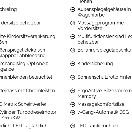
Höhen
chreling
Außenspiegelgehäuse in
Wagenfarbe
rdersitze beheizbar
Massageprogramme
Vordersitze
Size Kindersitzverankerung
Multifunktionslenkrad Le
ßen
beheizbar
ßenspiegel elektrisch
Beifahrerspiegelabsenk
klappbar abblendend
rchandising-Optionen:
Kindersicherung
egance
nnenblenden beleuchtet
Sonnenschutzrollo hinte
fteinlass mit Chromleisten
ErgoActive-Sitze vorne m
Memory
D Matrix Scheinwerfer
Massagekomfortsitze
Zylinder Turbodieselmotor
7-Gang-Automatik DSG
0 / 110KW
rlicht LED-Tagfahrlicht
LED-Rückleuchten