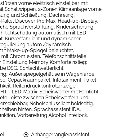
ützen vorne elektrisch einstellbar mit
 mit Schaltwippen, 2-Zonen Klimaanlage vorne
nung und Schließung, Dachreling,
-Paket Discover Pro Max: Head-up-Display,
ische Sprachverstärkung, Kindersicherung,
ahrlichtschaltung automatisch mit LED-
ht, Kurvenfahrlicht und dynamischer
nregulierung autom./dynamisch,
n mit Make-up-Spiegel beleuchtet,
mit Chromleisten, Telefonschnittstelle
er Einstellung Memory Komforteinstieg;
be DSG, Schlechtwetterlicht,
nung, Außenspiegelgehäuse in Wagenfarbe,
nce, Gepäckraumpaket, Infotainment-Paket
keit, Reifendruckkontrollanzeige,
HT - LED-Matrix-Scheinwerfer mit Fernlicht,
ete Leiste zwischen Scheinwerfern und
schiebbar, Nebelschlusslicht beidseitig,
heiben hinten, Sprachassistent IDA,
nktion, Vorbereitung Alcohol Interlock,
ei
Anhängerrangierassistent