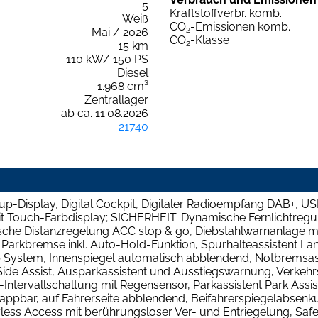
5
Kraftstoffverbr. komb.
Weiß
CO
-Emissionen komb.
2
Mai / 2026
CO
-Klasse
2
15 km
110 kW/ 150 PS
Diesel
1.968 cm³
Zentrallager
ab ca. 11.08.2026
21740
splay, Digital Cockpit, Digitaler Radioempfang DAB+, USB
t Touch-Farbdisplay; SICHERHEIT: Dynamische Fernlichtregul
ische Distanzregelung ACC stop & go, Diebstahlwarnanlage 
he Parkbremse inkl. Auto-Hold-Funktion, Spurhalteassistent La
 System, Innenspiegel automatisch abblendend, Notbremsass
ide Assist, Ausparkassistent und Ausstiegswarnung, Verkehr
Intervallschaltung mit Regensensor, Parkassistent Park Assi
appbar, auf Fahrerseite abblendend, Beifahrerspiegelabsen
less Access mit berührungsloser Ver- und Entriegelung, Safe-