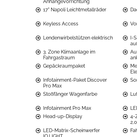
Anhängevorrichtung
17" Napoli Leichtmetallräder
Da
Keyless Access
Vo
Lendenwirbelstützen elektrisch
I-
au
3. Zone Klimaanlage im
Au
Fahrgastraum
an
Gepäckraumpaket
Me
El
Infotainment-Paket Discover
So
Pro Max
Stoßfänger Wagenfarbe
Lu
Infotainment Pro Max
LE
Head-up-Display
4-
2,
LED-Matrix-Scheinwerfer
Fah
IQ.LIGHT