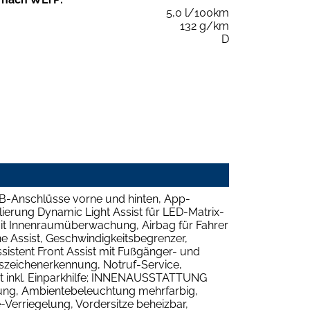
5,0 l/100km
132 g/km
D
-Anschlüsse vorne und hinten, App-
ierung Dynamic Light Assist für LED-Matrix-
mit Innenraumüberwachung, Airbag für Fahrer
ne Assist, Geschwindigkeitsbegrenzer,
istent Front Assist mit Fußgänger- und
szeichenerkennung, Notruf-Service,
st inkl. Einparkhilfe; INNENAUSSTATTUNG
kung, Ambientebeleuchtung mehrfarbig,
Verriegelung, Vordersitze beheizbar,