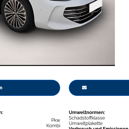
n
n:
Umweltnormen:
Schadstoffklasse
Pkw
Umweltplakette
Kombi
Verbrauch und Emissionen