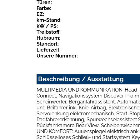
Türen:
Farbe:
EZ:
km-Stand:
kW / PS:
Treibstoff:
Hubraum:
Standort:
Lieferzeit:
Unsere Nummer:
Beschreibung / Ausstattung
MULTIMEDIA UND KOMMUNIKATION: Head-up-Di
Connect, Navigationssystem Discover Pro mi
Scheinwerfer, Berganfahrassistent, Automat
und Beifahrer inkl. Knie-Airbag, Elektronisc
Servolenkung elektromechanisch, Start-Stop
Radfahrererkennung, Spurwechselassistent S
Rückfahrkamera Rear View, Scheibenwischer-
UND KOMFORT: Außenspiegel elektrisch ankl
Schlüsselloses Schließ- und Startsystem Key