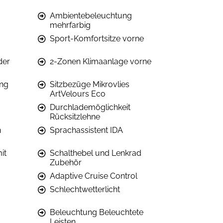
Ambientebeleuchtung
mehrfarbig
Sport-Komfortsitze vorne
der
2-Zonen Klimaanlage vorne
ung
Sitzbezüge Mikrovlies
ArtVelours Eco
Durchlademöglichkeit
Rücksitzlehne
n
Sprachassistent IDA
it
Schalthebel und Lenkrad
Zubehör
Adaptive Cruise Control
Schlechtwetterlicht
Beleuchtung Beleuchtete
Leisten