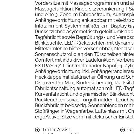
Vordersitze mit Massageprogrammen und aktiv
Massagefunktion, Kindersitzverankerung I-Si
und eine 3. Zone im Fahrgastraum, Außenspi
Anhängevorrichtung anklappbar mit elektris
Infotainment-System mit 38,1-cm-Display (15
Rücksitzlehne asymmetrisch geteilt umklappb
Tagfahrlicht sowie Begrüßungs- und Verabsch
Blinkleuchte, LED-Rückleuchten mit dynamis
Mittelarmlehne hinten verschiebbar, Nebelsch
Sonnenschutzrollo an den Türscheiben hinten,
Comfort mit induktiver Ladefunktion, Vorbere
EXTRAS: 17" Leichtmetallräder Napoli, 4-Zyl
Anhängevorrichtung inkl. Anhängerrangieras
Heckklappe mit elektrischer Öffnung und Sc
Discover Pro Max, Kindersicherung, Rücksitz
Fahrlichtschaltung automatisch mit LED-Tagf
Kurvenfahrlicht und dynamischer Blinkleuch
Rückleuchten sowie Türgriffmulden, Leuchtwe
Rückfahrlicht beidseitig, Sonnenblenden mit
Stoßfänger in Wagenfarbe, Lufteinlass mit Chr
ergoActive-Sitze vorn mit elektrischer Einst
Trailer Assist
Ge