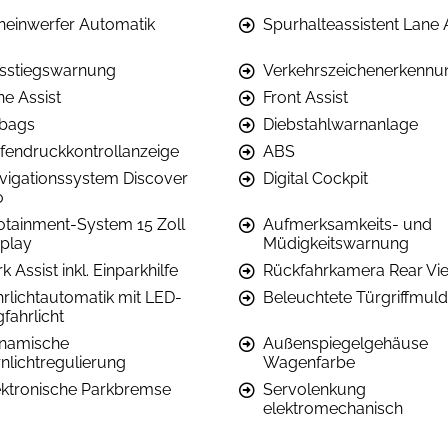
heinwerfer Automatik
Spurhalteassistent Lane 
sstiegswarnung
Verkehrszeichenerkennu
ne Assist
Front Assist
rbags
Diebstahlwarnanlage
ifendruckkontrollanzeige
ABS
vigationssystem Discover
Digital Cockpit
o
fotainment-System 15 Zoll
Aufmerksamkeits- und
splay
Müdigkeitswarnung
k Assist inkl. Einparkhilfe
Rückfahrkamera Rear Vi
hrlichtautomatik mit LED-
Beleuchtete Türgriffmul
fahrlicht
namische
Außenspiegelgehäuse
rnlichtregulierung
Wagenfarbe
ektronische Parkbremse
Servolenkung
elektromechanisch