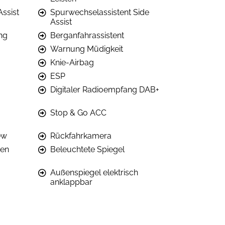
Assist
Spurwechselassistent Side
Assist
ng
Berganfahrassistent
Warnung Müdigkeit
Knie-Airbag
ESP
Digitaler Radioempfang DAB+
Stop & Go ACC
ew
Rückfahrkamera
den
Beleuchtete Spiegel
Außenspiegel elektrisch
anklappbar