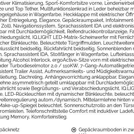
er Klimatisierung, Sport-Komfortsitze vorne, Lendenwirbelst
ze und Top Tether, Multifunktionslenkrad in Leder beheizbar
egelgehäuse in Wagenfarbe, Heckklappe mit elektrischer Öff
cher Entriegelung, Elegance, Gepäckraumpaket, Infotainment
 Zoll), Navigationssystem, Sprachassistent IDA und elektron
ar mit Durchlademöglichkeit, Reifendruckkontrollanzeige, F
iedungslicht, IQ.LIGHT LED-Matrix-Scheinwerfer mit Fernlic
cher Blinkleuchte, Beleuchtete Türgriffmulden, Leuchtweite
lusslicht beidseitig, Rückfahrlicht beidseitig, Sonnenblende
 Sprachassistent IDA, Stoßfänger in Wagenfarbe, Lufteinlass 
itung Alcohol Interlock, ergoActive-Sitze vorn mit elektrisch
inder Turbodieselmotor 2,0 / 110KW, 7-Gang-Automatikgetrie
sistent Trailer Assist, Aufmerksamkeits- und Müdigkeitswar
hließung, Dachreling, Anhängevorrichtung anklappbar, Elega
lehne asymmetrisch geteilt umklappbar mit Durchlademöglich
ahrlicht sowie Begrüßungs- und Verabschiedungslicht, IQ.LIG
te, LED-Rückleuchten mit dynamischer Blinkleuchte, beleucht
itenregulierung autom./dynamisch, Mittelarmlehne hinten ver
 Make-up-Spiegel beleuchtet, Sonnenschutzrollo an den Türsc
omleisten, Telefonschnittstelle Comfort mit induktiver Ladefu
ellung Memory, Komforteinstieg.
päcknetz
Gepäckraumboden in zw