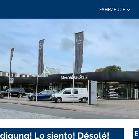
FAHRZEUGE
E
digung! Lo siento! Désolé!