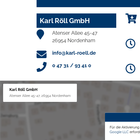
Karl Röll GmbH
Atenser Allee 45-47
26954 Nordenham
info@karl-roell.de
0 47 31 / 93 41 0
Karl Röll GmbH
Atenser Allee 45-47, 26954 Nordenham
Für die Aktivierun
Google LLC
erforde