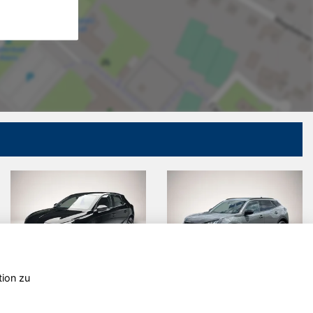
tion zu
Ford Focus
Skoda
Kamiq