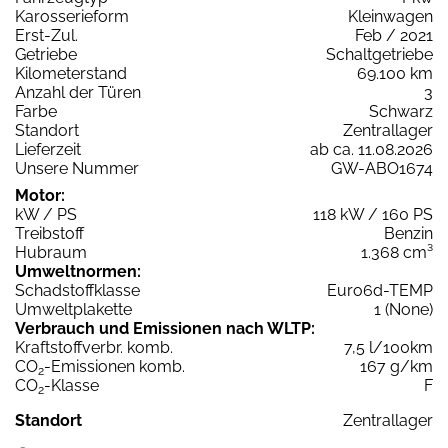
Karosserieform
Kleinwagen
Erst-Zul.
Feb / 2021
Getriebe
Schaltgetriebe
Kilometerstand
69.100 km
Anzahl der Türen
3
Farbe
Schwarz
Standort
Zentrallager
Lieferzeit
ab ca. 11.08.2026
Unsere Nummer
GW-ABO1674
Motor:
kW / PS
118 kW / 160 PS
Treibstoff
Benzin
Hubraum
1.368 cm³
Umweltnormen:
Schadstoffklasse
Euro6d-TEMP
Umweltplakette
1 (None)
Verbrauch und Emissionen nach WLTP:
Kraftstoffverbr. komb.
7,5 l/100km
CO
-Emissionen komb.
167 g/km
2
CO
-Klasse
F
2
Standort
Zentrallager