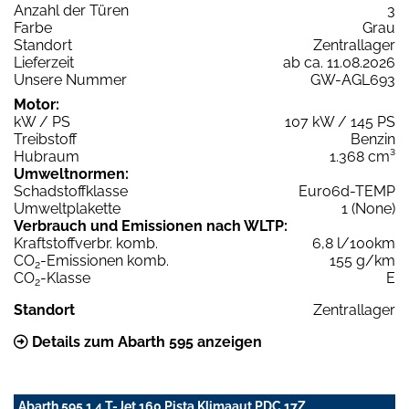
Anzahl der Türen
3
Farbe
Grau
Standort
Zentrallager
Lieferzeit
ab ca. 11.08.2026
Unsere Nummer
GW-AGL693
Motor:
kW / PS
107 kW / 145 PS
Treibstoff
Benzin
Hubraum
1.368 cm³
Umweltnormen:
Schadstoffklasse
Euro6d-TEMP
Umweltplakette
1 (None)
Verbrauch und Emissionen nach WLTP:
Kraftstoffverbr. komb.
6,8 l/100km
CO
-Emissionen komb.
155 g/km
2
CO
-Klasse
E
2
Standort
Zentrallager
Details zum Abarth 595 anzeigen
Abarth 595 1.4 T-Jet 160 Pista Klimaaut PDC 17Z