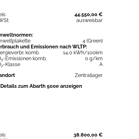
eis:
44.550,00 €
WSt:
ausweisbar
mweltnormen:
weltplakette
4 (Green)
rbrauch und Emissionen nach WLTP:
ergieverbr. komb.
14,0 kWh/100km
O
-Emissionen komb.
0 g/km
2
O
-Klasse
A
2
andort
Zentrallager
Details zum Abarth 500e anzeigen
eis:
38.800,00 €