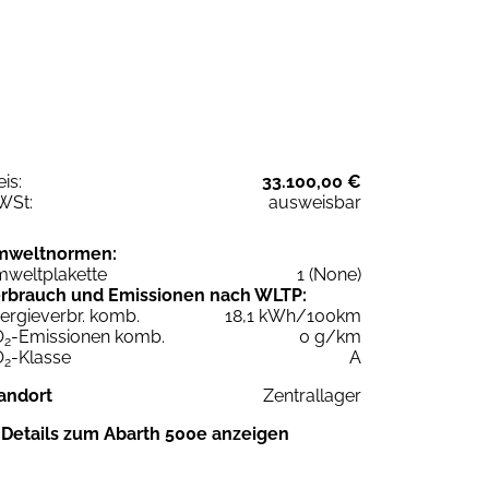
eis:
33.100,00 €
WSt:
ausweisbar
mweltnormen:
weltplakette
1 (None)
rbrauch und Emissionen nach WLTP:
ergieverbr. komb.
18,1 kWh/100km
O
-Emissionen komb.
0 g/km
2
O
-Klasse
A
2
andort
Zentrallager
Details zum Abarth 500e anzeigen