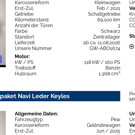
Karosserieform
Kleinwagen
Um
Erst-Zul.
Feb / 2021
Ve
Getriebe
Schaltgetriebe
Kr
Kilometerstand
69.100 km
C
Anzahl der Türen
3
C
Farbe
Schwarz
St
Standort
Zentrallager
Lieferzeit
ab ca. 11.08.2026
Unsere Nummer
GW-ABO1674
Motor:
kW / PS
118 kW / 160 PS
Treibstoff
Benzin
Hubraum
1.368 cm³
Pr
paket Navi Leder Keyles
M
Allgemeine Daten:
U
Fahrzeugtyp
Pkw
Um
Karosserieform
Geländewagen
Ve
Erst-Zul.
Jun / 2025
En