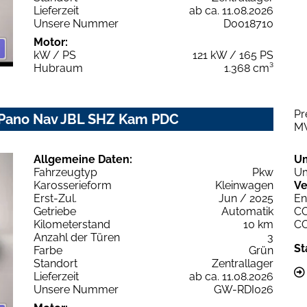
Lieferzeit
ab ca. 11.08.2026
Unsere Nummer
D0018710
Motor:
kW / PS
121 kW / 165 PS
Hubraum
1.368 cm³
Pr
 Pano Nav JBL SHZ Kam PDC
M
Allgemeine Daten:
U
Fahrzeugtyp
Pkw
Um
Karosserieform
Kleinwagen
Ve
Erst-Zul.
Jun / 2025
En
Getriebe
Automatik
C
Kilometerstand
10 km
C
Anzahl der Türen
3
St
Farbe
Grün
Standort
Zentrallager
Lieferzeit
ab ca. 11.08.2026
Unsere Nummer
GW-RDI026