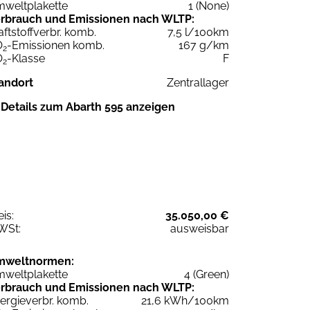
weltplakette
1 (None)
rbrauch und Emissionen nach WLTP:
aftstoffverbr. komb.
7,5 l/100km
O
-Emissionen komb.
167 g/km
2
O
-Klasse
F
2
andort
Zentrallager
Details zum Abarth 595 anzeigen
eis:
35.050,00 €
WSt:
ausweisbar
mweltnormen:
weltplakette
4 (Green)
rbrauch und Emissionen nach WLTP:
ergieverbr. komb.
21,6 kWh/100km