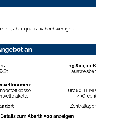
rtes, aber qualitativ hochwertiges
 Angebot an
eis:
19.800,00 €
WSt:
ausweisbar
mweltnormen:
hadstoffklasse
Euro6d-TEMP
weltplakette
4 (Green)
andort
Zentrallager
Details zum Abarth 500 anzeigen