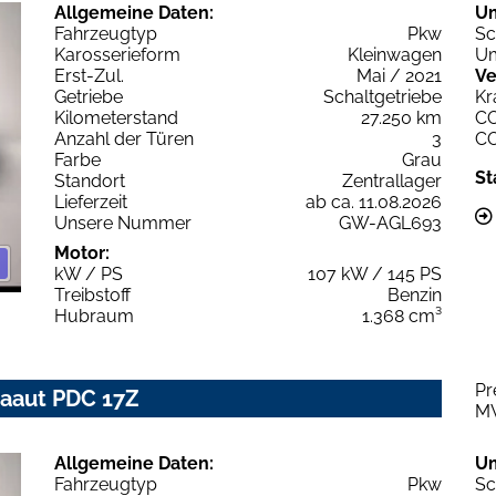
Allgemeine Daten:
U
Fahrzeugtyp
Pkw
Sc
Karosserieform
Kleinwagen
Um
Erst-Zul.
Mai / 2021
Ve
Getriebe
Schaltgetriebe
Kr
Kilometerstand
27.250 km
C
Anzahl der Türen
3
C
Farbe
Grau
St
Standort
Zentrallager
Lieferzeit
ab ca. 11.08.2026
Unsere Nummer
GW-AGL693
Motor:
kW / PS
107 kW / 145 PS
Treibstoff
Benzin
Hubraum
1.368 cm³
Pr
imaaut PDC 17Z
M
Allgemeine Daten:
U
Fahrzeugtyp
Pkw
Sc