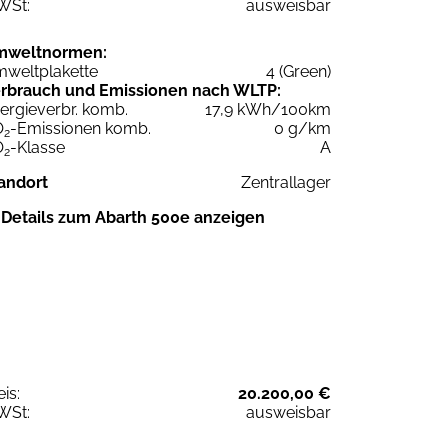
WSt:
ausweisbar
mweltnormen:
weltplakette
4 (Green)
rbrauch und Emissionen nach WLTP:
ergieverbr. komb.
17,9 kWh/100km
O
-Emissionen komb.
0 g/km
2
O
-Klasse
A
2
andort
Zentrallager
Details zum Abarth 500e anzeigen
eis:
20.200,00 €
WSt:
ausweisbar