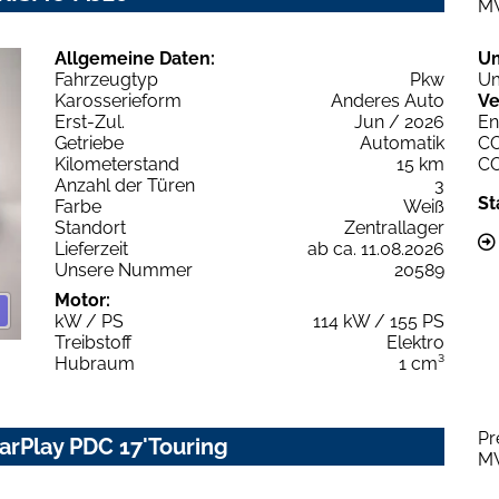
M
Allgemeine Daten:
U
Fahrzeugtyp
Pkw
Um
Karosserieform
Anderes Auto
Ve
Erst-Zul.
Jun / 2026
En
Getriebe
Automatik
C
Kilometerstand
15 km
C
Anzahl der Türen
3
St
Farbe
Weiß
Standort
Zentrallager
Lieferzeit
ab ca. 11.08.2026
Unsere Nummer
20589
Motor:
kW / PS
114 kW / 155 PS
Treibstoff
Elektro
Hubraum
1 cm³
Pr
CarPlay PDC 17'Touring
M