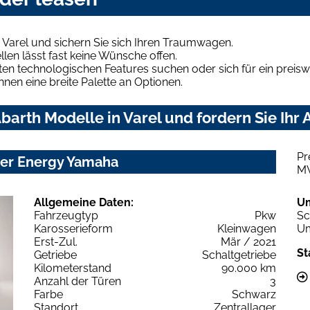
 Varel und sichern Sie sich Ihren Traumwagen.
len lässt fast keine Wünsche offen.
en technologischen Features suchen oder sich für ein preiswe
hnen eine breite Palette an Optionen.
arth Modelle in Varel und fordern Sie Ihr
Pr
ter Energy Yamaha
M
Allgemeine Daten:
U
Fahrzeugtyp
Pkw
Sc
Karosserieform
Kleinwagen
Um
Erst-Zul.
Mär / 2021
St
Getriebe
Schaltgetriebe
Kilometerstand
90.000 km
Anzahl der Türen
3
Farbe
Schwarz
Standort
Zentrallager