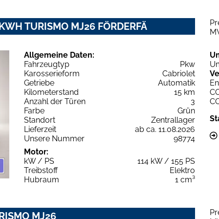
Pr
2 KWH TURISMO MJ26 FÖRDERFÄ
M
Allgemeine Daten:
U
Fahrzeugtyp
Pkw
Um
Karosserieform
Cabriolet
Ve
Getriebe
Automatik
En
Kilometerstand
15 km
C
Anzahl der Türen
3
C
Farbe
Grün
St
Standort
Zentrallager
Lieferzeit
ab ca. 11.08.2026
Unsere Nummer
98774
Motor:
kW / PS
114 kW / 155 PS
Treibstoff
Elektro
Hubraum
1 cm³
Pr
URISMO MJ26