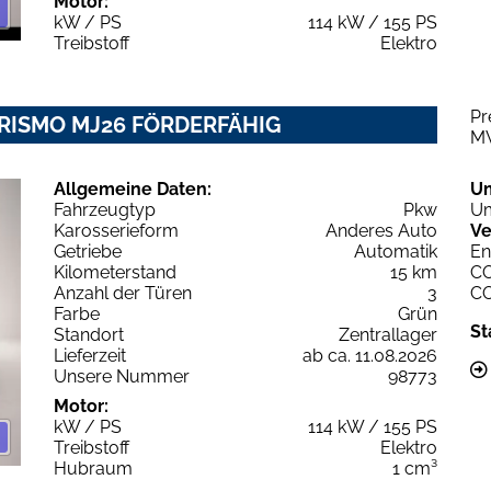
Motor:
kW / PS
114 kW / 155 PS
Treibstoff
Elektro
Pr
URISMO MJ26 FÖRDERFÄHIG
M
Allgemeine Daten:
U
Fahrzeugtyp
Pkw
Um
Karosserieform
Anderes Auto
Ve
Getriebe
Automatik
En
Kilometerstand
15 km
C
Anzahl der Türen
3
C
Farbe
Grün
St
Standort
Zentrallager
Lieferzeit
ab ca. 11.08.2026
Unsere Nummer
98773
Motor:
kW / PS
114 kW / 155 PS
Treibstoff
Elektro
Hubraum
1 cm³