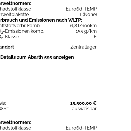
mweltnormen:
hadstoffklasse
Euro6d-TEMP
weltplakette
1 (None)
rbrauch und Emissionen nach WLTP:
aftstoffverbr. komb.
6,8 l/100km
O
-Emissionen komb.
155 g/km
2
O
-Klasse
E
2
andort
Zentrallager
Details zum Abarth 595 anzeigen
eis:
15.500,00 €
WSt:
ausweisbar
mweltnormen:
hadstoffklasse
Euro6d-TEMP