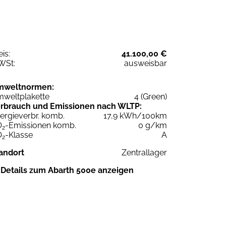
eis:
41.100,00 €
WSt:
ausweisbar
mweltnormen:
weltplakette
4 (Green)
rbrauch und Emissionen nach WLTP:
ergieverbr. komb.
17,9 kWh/100km
O
-Emissionen komb.
0 g/km
2
O
-Klasse
A
2
andort
Zentrallager
Details zum Abarth 500e anzeigen