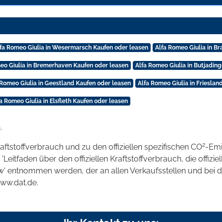
fa Romeo Giulia in Wesermarsch Kaufen oder leasen
Alfa Romeo Giulia in B
eo Giulia in Bremerhaven Kaufen oder leasen
Alfa Romeo Giulia in Butjadin
 Romeo Giulia in Geestland Kaufen oder leasen
Alfa Romeo Giulia in Frieslan
a Romeo Giulia in Elsfleth Kaufen oder leasen
.
2
raftstoffverbrauch und zu den offiziellen spezifischen CO
-Emi
tfaden über den offiziellen Kraftstoffverbrauch, die offizie
kw' entnommen werden, der an allen Verkaufsstellen und bei
www.dat.de.