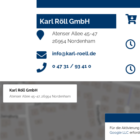
Karl Röll GmbH
Atenser Allee 45-47
26954 Nordenham
info@karl-roell.de
0 47 31 / 93 41 0
Karl Röll GmbH
Atenser Allee 45-47, 26954 Nordenham
Für die Aktivierun
Google LLC
erforde