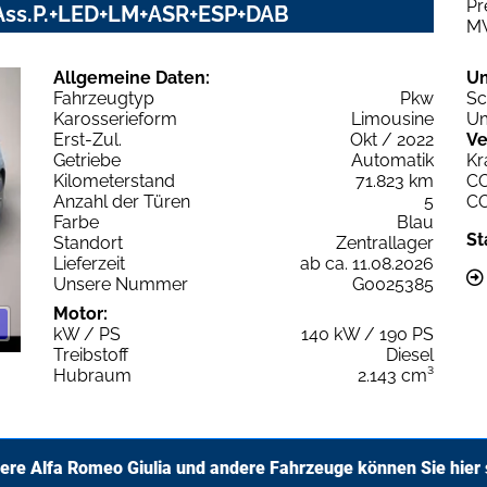
Pr
V+Ass.P.+LED+LM+ASR+ESP+DAB
M
Allgemeine Daten:
U
Fahrzeugtyp
Pkw
Sc
Karosserieform
Limousine
Um
Erst-Zul.
Okt / 2022
Ve
Getriebe
Automatik
Kr
Kilometerstand
71.823 km
C
Anzahl der Türen
5
C
Farbe
Blau
St
Standort
Zentrallager
Lieferzeit
ab ca. 11.08.2026
Unsere Nummer
G0025385
Motor:
kW / PS
140 kW / 190 PS
Treibstoff
Diesel
Hubraum
2.143 cm³
ere Alfa Romeo Giulia und andere Fahrzeuge können Sie hier