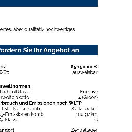
rtes, aber qualitativ hochwertiges
ordern Sie Ihr Angebot an
eis:
65.150,00 €
WSt:
ausweisbar
mweltnormen:
hadstoffklasse
Euro 6e
weltplakette
4 (Green)
rbrauch und Emissionen nach WLTP:
aftstoffverbr. komb.
8,2 l/100km
O
-Emissionen komb.
186 g/km
2
O
-Klasse
G
2
andort
Zentrallager