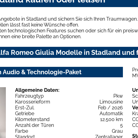
Angebote in Stadland und sichern Sie sich Ihren Traumwagen.
len lässt fast keine Wünsche offen.
en technologischen Features suchen oder sich für ein preiswe
hnen eine breite Palette an Optionen.
fa Romeo Giulia Modelle in Stadland und f
Pr
m Audio & Technologie-Paket
M
Allgemeine Daten:
U
Fahrzeugtyp
Pkw
Sc
Karosserieform
Limousine
Um
Erst-Zul.
Feb / 2026
Ve
Getriebe
Automatik
Kr
Kilometerstand
12.500 km
C
Anzahl der Türen
5
C
Farbe
Grau
St
Standort
Zentrallager