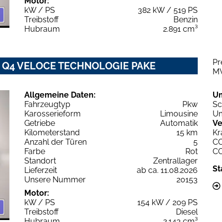
Motor:
kW / PS
382 kW / 519 PS
Treibstoff
Benzin
Hubraum
2.891 cm³
Pr
6V Q4 VELOCE TECHNOLOGIE PAKE
M
Allgemeine Daten:
U
Fahrzeugtyp
Pkw
Sc
Karosserieform
Limousine
Um
Getriebe
Automatik
Ve
Kilometerstand
15 km
Kr
Anzahl der Türen
5
C
Farbe
Rot
C
Standort
Zentrallager
St
Lieferzeit
ab ca. 11.08.2026
Unsere Nummer
20153
Motor:
kW / PS
154 kW / 209 PS
Treibstoff
Diesel
Hubraum
2.143 cm³