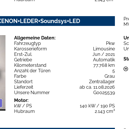
Pr
M+XENON+LEDER+Soundsys+LED
M
Allgemeine Daten:
U
Fahrzeugtyp
Pkw
Sc
Karosserieform
Limousine
Um
Erst-Zul.
Jun / 2021
St
Getriebe
Automatik
Kilometerstand
77.768 km
Anzahl der Türen
5
Farbe
Grau
Standort
Zentrallager
Lieferzeit
ab ca. 11.08.2026
Unsere Nummer
G0025539
Motor:
kW / PS
140 kW / 190 PS
Hubraum
2.143 cm³