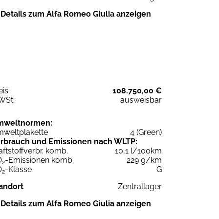
Details zum Alfa Romeo Giulia anzeigen
eis:
108.750,00 €
WSt:
ausweisbar
mweltnormen:
weltplakette
4 (Green)
rbrauch und Emissionen nach WLTP:
aftstoffverbr. komb.
10,1 l/100km
O
-Emissionen komb.
229 g/km
2
O
-Klasse
G
2
andort
Zentrallager
Details zum Alfa Romeo Giulia anzeigen