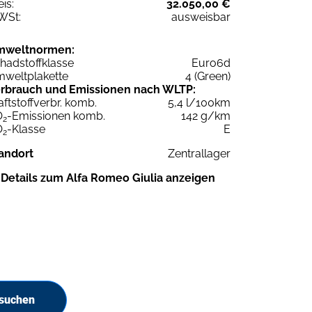
eis:
32.050,00 €
WSt:
ausweisbar
mweltnormen:
hadstoffklasse
Euro6d
weltplakette
4 (Green)
rbrauch und Emissionen nach WLTP:
aftstoffverbr. komb.
5,4 l/100km
O
-Emissionen komb.
142 g/km
2
O
-Klasse
E
2
andort
Zentrallager
Details zum Alfa Romeo Giulia anzeigen
 suchen