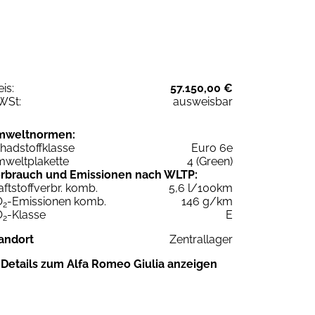
eis:
57.150,00 €
WSt:
ausweisbar
mweltnormen:
hadstoffklasse
Euro 6e
weltplakette
4 (Green)
rbrauch und Emissionen nach WLTP:
aftstoffverbr. komb.
5,6 l/100km
O
-Emissionen komb.
146 g/km
2
O
-Klasse
E
2
andort
Zentrallager
Details zum Alfa Romeo Giulia anzeigen