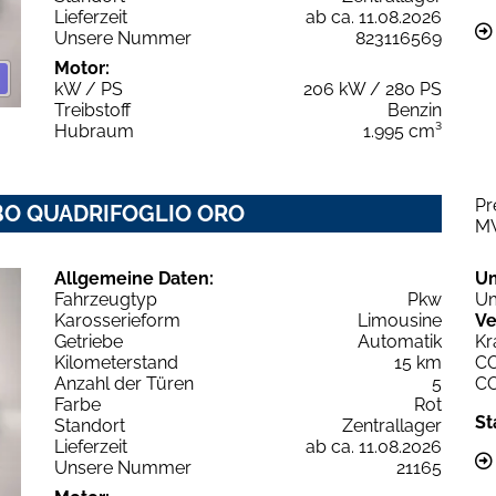
Lieferzeit
ab ca. 11.08.2026
Unsere Nummer
823116569
Motor:
kW / PS
206 kW / 280 PS
Treibstoff
Benzin
Hubraum
1.995 cm³
Pr
URBO QUADRIFOGLIO ORO
M
Allgemeine Daten:
U
Fahrzeugtyp
Pkw
Um
Karosserieform
Limousine
Ve
Getriebe
Automatik
Kr
Kilometerstand
15 km
C
Anzahl der Türen
5
C
Farbe
Rot
St
Standort
Zentrallager
Lieferzeit
ab ca. 11.08.2026
Unsere Nummer
21165