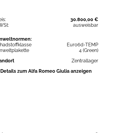
eis:
30.800,00 €
WSt:
ausweisbar
mweltnormen:
hadstoffklasse
Euro6d-TEMP
weltplakette
4 (Green)
andort
Zentrallager
Details zum Alfa Romeo Giulia anzeigen