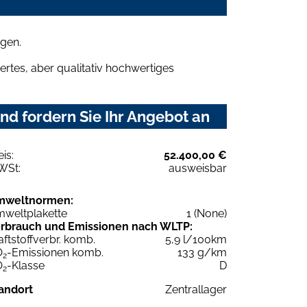
gen.
rtes, aber qualitativ hochwertiges
d fordern Sie Ihr Angebot an
eis:
52.400,00 €
WSt:
ausweisbar
mweltnormen:
weltplakette
1 (None)
rbrauch und Emissionen nach WLTP:
aftstoffverbr. komb.
5,9 l/100km
O
-Emissionen komb.
133 g/km
2
O
-Klasse
D
2
andort
Zentrallager