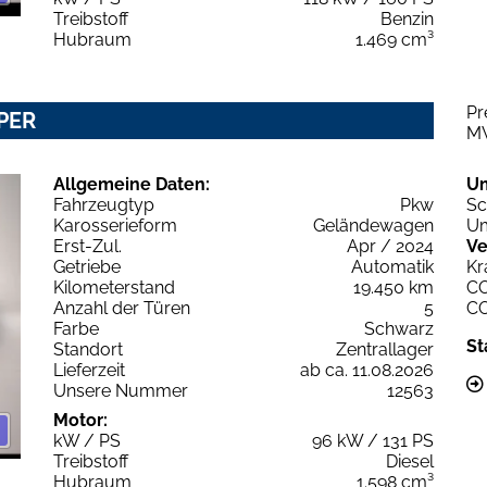
Treibstoff
Benzin
Hubraum
1.469 cm³
Pr
UPER
M
Allgemeine Daten:
U
Fahrzeugtyp
Pkw
Sc
Karosserieform
Geländewagen
Um
Erst-Zul.
Apr / 2024
Ve
Getriebe
Automatik
Kr
Kilometerstand
19.450 km
C
Anzahl der Türen
5
C
Farbe
Schwarz
St
Standort
Zentrallager
Lieferzeit
ab ca. 11.08.2026
Unsere Nummer
12563
Motor:
kW / PS
96 kW / 131 PS
Treibstoff
Diesel
Hubraum
1.598 cm³