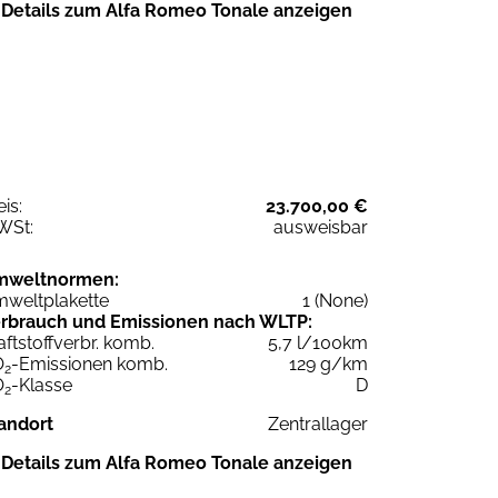
Details zum Alfa Romeo Tonale anzeigen
eis:
23.700,00 €
WSt:
ausweisbar
mweltnormen:
weltplakette
1 (None)
rbrauch und Emissionen nach WLTP:
aftstoffverbr. komb.
5,7 l/100km
O
-Emissionen komb.
129 g/km
2
O
-Klasse
D
2
andort
Zentrallager
Details zum Alfa Romeo Tonale anzeigen