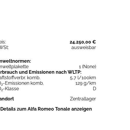
eis:
24.250,00 €
WSt:
ausweisbar
mweltnormen:
weltplakette
1 (None)
rbrauch und Emissionen nach WLTP:
aftstoffverbr. komb.
5,7 l/100km
O
-Emissionen komb.
129 g/km
2
O
-Klasse
D
2
andort
Zentrallager
Details zum Alfa Romeo Tonale anzeigen