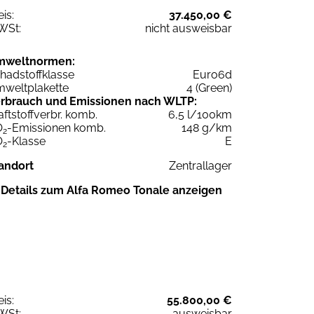
eis:
37.450,00 €
WSt:
nicht ausweisbar
mweltnormen:
hadstoffklasse
Euro6d
weltplakette
4 (Green)
rbrauch und Emissionen nach WLTP:
aftstoffverbr. komb.
6,5 l/100km
O
-Emissionen komb.
148 g/km
2
O
-Klasse
E
2
andort
Zentrallager
Details zum Alfa Romeo Tonale anzeigen
eis:
55.800,00 €
WSt:
ausweisbar