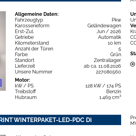
Allgemeine Daten:
U
Fahrzeugtyp
Pkw
Um
Karosserieform
Geländewagen
Ve
Erst-Zul.
Jun / 2026
Kr
Getriebe
Automatik
C
Kilometerstand
10 km
C
Anzahl der Türen
5
St
Farbe
Grün
Standort
Zentrallager
Lieferzeit
ab ca. 11.08.2026
Unsere Nummer
227080560
Motor:
kW / PS
128 kW / 174 PS
Treibstoff
Benzin
Hubraum
1.469 cm³
Pr
SPRINT WINTERPAKET-LED-PDC Di
M