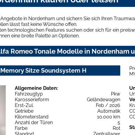
 Angebote in Nordenham und sichern Sie sich Ihren Traumwa
len lässt fast keine Wünsche offen.
en technologischen Features suchen oder sich für ein preiswe
hnen eine breite Palette an Optionen.
lfa Romeo Tonale Modelle in Nordenham un
Pr
e Memory Sitze Soundsystem H
M
Allgemeine Daten:
U
Fahrzeugtyp
Pkw
Um
Karosserieform
Geländewagen
Ve
Erst-Zul.
Feb / 2026
Kr
Getriebe
Automatik
C
Kilometerstand
10.000 km
C
Anzahl der Türen
5
St
Farbe
Rot
Standort
Zentrallager