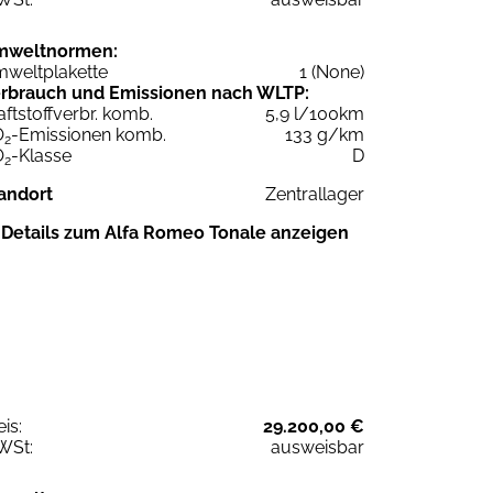
mweltnormen:
weltplakette
1 (None)
rbrauch und Emissionen nach WLTP:
aftstoffverbr. komb.
5,9 l/100km
O
-Emissionen komb.
133 g/km
2
O
-Klasse
D
2
andort
Zentrallager
Details zum Alfa Romeo Tonale anzeigen
eis:
29.200,00 €
WSt:
ausweisbar