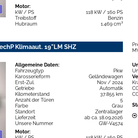
Motor:
kW / PS
118 kW / 160 PS
Treibstoff
Benzin
Hubraum
1.469 cm³
Pr
TechP Klimaaut. 19"LM SHZ
M
Allgemeine Daten:
U
Fahrzeugtyp
Pkw
Um
Karosserieform
Geländewagen
Ve
Erst-Zul.
Nov / 2024
Kr
Getriebe
Automatik
C
Kilometerstand
37.855 km
C
Anzahl der Türen
5
St
Farbe
Grau
Standort
Zentrallager
Lieferzeit
ab ca. 18.09.2026
Unsere Nummer
GW-V4574
Motor:
kW / PS
118 kW / 160 PS