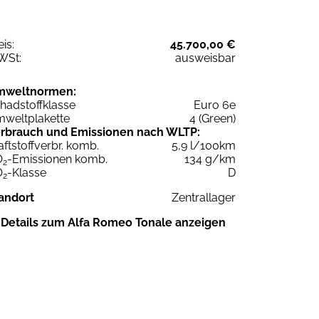
eis:
45.700,00 €
WSt:
ausweisbar
mweltnormen:
hadstoffklasse
Euro 6e
weltplakette
4 (Green)
rbrauch und Emissionen nach WLTP:
aftstoffverbr. komb.
5,9 l/100km
O
-Emissionen komb.
134 g/km
2
O
-Klasse
D
2
andort
Zentrallager
Details zum Alfa Romeo Tonale anzeigen