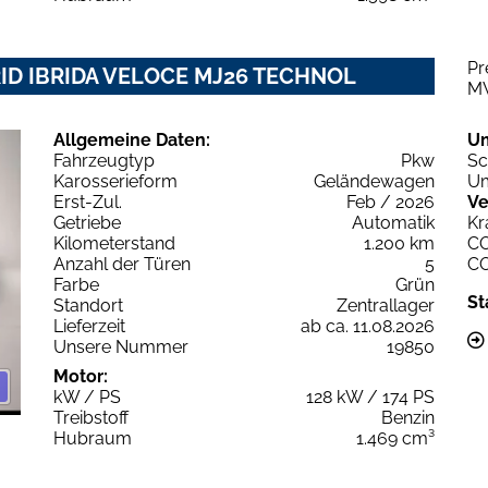
Pr
RID IBRIDA VELOCE MJ26 TECHNOL
M
Allgemeine Daten:
U
Fahrzeugtyp
Pkw
Sc
Karosserieform
Geländewagen
Um
Erst-Zul.
Feb / 2026
Ve
Getriebe
Automatik
Kr
Kilometerstand
1.200 km
C
Anzahl der Türen
5
C
Farbe
Grün
St
Standort
Zentrallager
Lieferzeit
ab ca. 11.08.2026
Unsere Nummer
19850
Motor:
kW / PS
128 kW / 174 PS
Treibstoff
Benzin
Hubraum
1.469 cm³