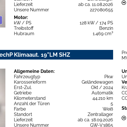
Lieferzeit
ab ca. 11.08.2026
Unsere Nummer
227080655
Motor:
kW / PS
128 kW / 174 PS
Treibstoff
Benzin
Hubraum
1.469 cm³
Pr
TechP Klimaaut. 19"LM SHZ
M
Allgemeine Daten:
U
Fahrzeugtyp
Pkw
Um
Karosserieform
Geländewagen
Ve
Erst-Zul.
Okt / 2024
Kr
Getriebe
Automatik
C
Kilometerstand
44.210 km
C
Anzahl der Türen
5
St
Farbe
Weiß
Standort
Zentrallager
Lieferzeit
ab ca. 18.09.2026
Unsere Nummer
GW-V3865