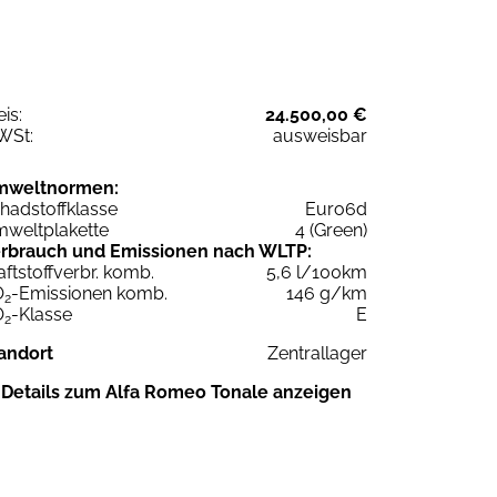
eis:
24.500,00 €
WSt:
ausweisbar
mweltnormen:
hadstoffklasse
Euro6d
weltplakette
4 (Green)
rbrauch und Emissionen nach WLTP:
aftstoffverbr. komb.
5,6 l/100km
O
-Emissionen komb.
146 g/km
2
O
-Klasse
E
2
andort
Zentrallager
Details zum Alfa Romeo Tonale anzeigen