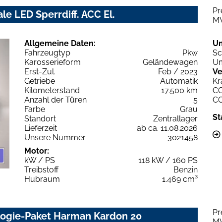
Pr
le LED Sperrdiff. ACC El.
M
Allgemeine Daten:
U
Fahrzeugtyp
Pkw
Sc
Karosserieform
Geländewagen
Um
Erst-Zul.
Feb / 2023
Ve
Getriebe
Automatik
Kr
Kilometerstand
17.500 km
C
Anzahl der Türen
5
C
Farbe
Grau
St
Standort
Zentrallager
Lieferzeit
ab ca. 11.08.2026
Unsere Nummer
3021458
Motor:
kW / PS
118 kW / 160 PS
Treibstoff
Benzin
Hubraum
1.469 cm³
Pr
logie-Paket Harman Kardon 20
M