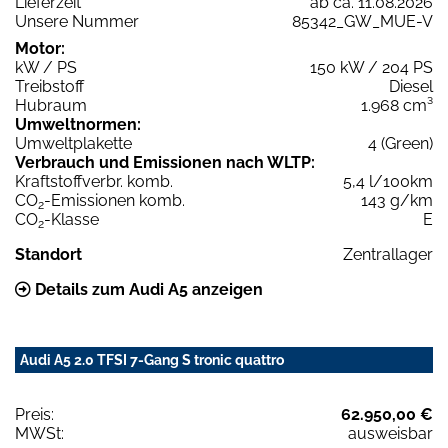
Lieferzeit
ab ca. 11.08.2026
Unsere Nummer
85342_GW_MUE-V
Motor:
kW / PS
150 kW / 204 PS
Treibstoff
Diesel
Hubraum
1.968 cm³
Umweltnormen:
Umweltplakette
4 (Green)
Verbrauch und Emissionen nach WLTP:
Kraftstoffverbr. komb.
5,4 l/100km
CO
-Emissionen komb.
143 g/km
2
CO
-Klasse
E
2
Standort
Zentrallager
Details zum Audi A5 anzeigen
Audi A5 2.0 TFSI 7-Gang S tronic quattro
Preis:
62.950,00 €
MWSt:
ausweisbar