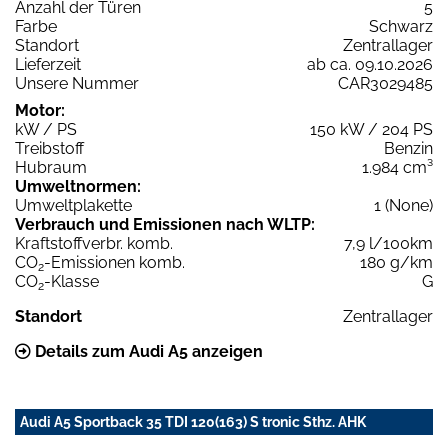
Anzahl der Türen
5
Farbe
Schwarz
Standort
Zentrallager
Lieferzeit
ab ca. 09.10.2026
Unsere Nummer
CAR3029485
Motor:
kW / PS
150 kW / 204 PS
Treibstoff
Benzin
Hubraum
1.984 cm³
Umweltnormen:
Umweltplakette
1 (None)
Verbrauch und Emissionen nach WLTP:
Kraftstoffverbr. komb.
7,9 l/100km
CO
-Emissionen komb.
180 g/km
2
CO
-Klasse
G
2
Standort
Zentrallager
Details zum Audi A5 anzeigen
Audi A5 Sportback 35 TDI 120(163) S tronic Sthz. AHK