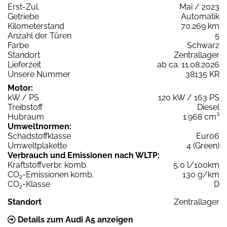
Erst-Zul.
Mai / 2023
Getriebe
Automatik
Kilometerstand
70.269 km
Anzahl der Türen
5
Farbe
Schwarz
Standort
Zentrallager
Lieferzeit
ab ca. 11.08.2026
Unsere Nummer
38135 KR
Motor:
kW / PS
120 kW / 163 PS
Treibstoff
Diesel
Hubraum
1.968 cm³
Umweltnormen:
Schadstoffklasse
Euro6
Umweltplakette
4 (Green)
Verbrauch und Emissionen nach WLTP:
Kraftstoffverbr. komb.
5,0 l/100km
CO
-Emissionen komb.
130 g/km
2
CO
-Klasse
D
2
Standort
Zentrallager
Details zum Audi A5 anzeigen