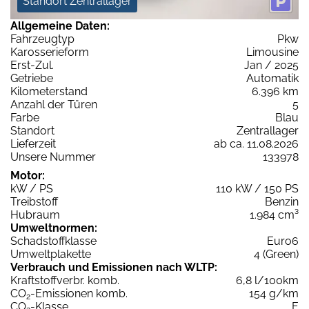
Standort Zentrallager
Allgemeine Daten:
Fahrzeugtyp
Pkw
Karosserieform
Limousine
Erst-Zul.
Jan / 2025
Getriebe
Automatik
Kilometerstand
6.396 km
Anzahl der Türen
5
Farbe
Blau
Standort
Zentrallager
Lieferzeit
ab ca. 11.08.2026
Unsere Nummer
133978
Motor:
kW / PS
110 kW / 150 PS
Treibstoff
Benzin
Hubraum
1.984 cm³
Umweltnormen:
Schadstoffklasse
Euro6
Umweltplakette
4 (Green)
Verbrauch und Emissionen nach WLTP:
Kraftstoffverbr. komb.
6,8 l/100km
CO
-Emissionen komb.
154 g/km
2
CO
-Klasse
E