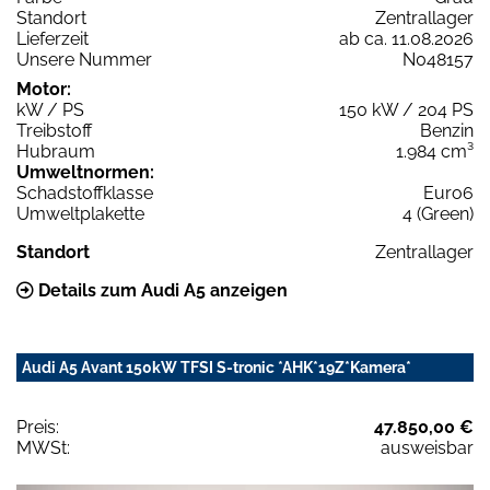
Standort
Zentrallager
Lieferzeit
ab ca. 11.08.2026
Unsere Nummer
N048157
Motor:
kW / PS
150 kW / 204 PS
Treibstoff
Benzin
Hubraum
1.984 cm³
Umweltnormen:
Schadstoffklasse
Euro6
Umweltplakette
4 (Green)
Standort
Zentrallager
Details zum Audi A5 anzeigen
Audi A5 Avant 150kW TFSI S-tronic *AHK*19Z*Kamera*
Preis:
47.850,00 €
MWSt:
ausweisbar