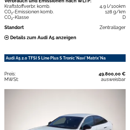
Verbrauch und Emissionen nach WLTP:
Kraftstoffverbr. komb.
4,9 l/100km
CO
-Emissionen komb.
128 g/km
2
CO
-Klasse
D
2
Standort
Zentrallager
Details zum Audi A5 anzeigen
Audi A5 2.0 TFSI S Line Plus S Tronic*Navi*Matrix*Na
Preis:
49.800,00 €
MWSt:
ausweisbar