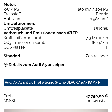
Motor:
kW / PS
150 kW / 204 PS
Treibstoff
Benzin
Hubraum
1.984 cm³
Umweltnormen:
Umweltplakette
1 (None)
Verbrauch und Emissionen nach WLTP:
Kraftstoffverbr. komb.
7,3 l/100km
CO
-Emissionen komb.
165 g/km
2
CO
-Klasse
F
2
Standort
Zentrallager
Details zum Audi A5 anzeigen
Audi A5 Avant 2.0TFSI S tronic S-Line BLACK/19"/KAM/N
Preis:
47.750,00 €
MWSt:
ausweisbar