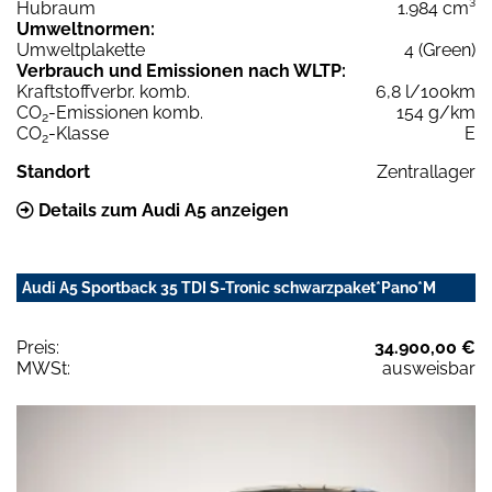
Hubraum
1.984 cm³
Umweltnormen:
Umweltplakette
4 (Green)
Verbrauch und Emissionen nach WLTP:
Kraftstoffverbr. komb.
6,8 l/100km
CO
-Emissionen komb.
154 g/km
2
CO
-Klasse
E
2
Standort
Zentrallager
Details zum Audi A5 anzeigen
Audi A5 Sportback 35 TDI S-Tronic schwarzpaket*Pano*M
Preis:
34.900,00 €
MWSt:
ausweisbar