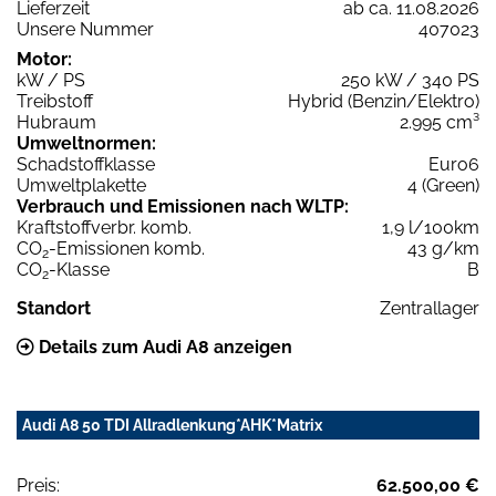
Lieferzeit
ab ca. 11.08.2026
Unsere Nummer
407023
Motor:
kW / PS
250 kW / 340 PS
Treibstoff
Hybrid (Benzin/Elektro)
Hubraum
2.995 cm³
Umweltnormen:
Schadstoffklasse
Euro6
Umweltplakette
4 (Green)
Verbrauch und Emissionen nach WLTP:
Kraftstoffverbr. komb.
1,9 l/100km
CO
-Emissionen komb.
43 g/km
2
CO
-Klasse
B
2
Standort
Zentrallager
Details zum Audi A8 anzeigen
Audi A8 50 TDI Allradlenkung*AHK*Matrix
Preis:
62.500,00 €