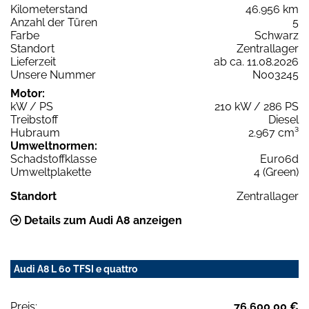
Kilometerstand
46.956 km
Anzahl der Türen
5
Farbe
Schwarz
Standort
Zentrallager
Lieferzeit
ab ca. 11.08.2026
Unsere Nummer
N003245
Motor:
kW / PS
210 kW / 286 PS
Treibstoff
Diesel
Hubraum
2.967 cm³
Umweltnormen:
Schadstoffklasse
Euro6d
Umweltplakette
4 (Green)
Standort
Zentrallager
Details zum Audi A8 anzeigen
Audi A8 L 60 TFSI e quattro
Preis:
76.600,00 €