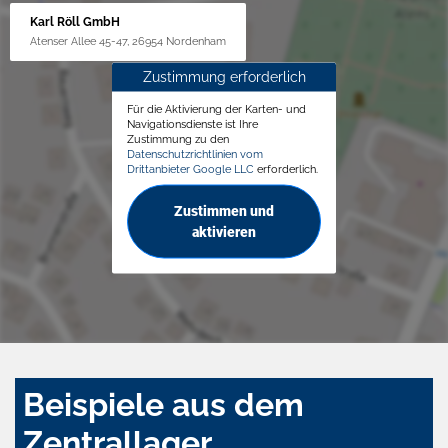
Karl Röll GmbH
Atenser Allee 45-47, 26954 Nordenham
Zustimmung erforderlich
Für die Aktivierung der Karten- und
Navigationsdienste ist Ihre
Zustimmung zu den
Datenschutzrichtlinien vom
Drittanbieter Google LLC
erforderlich.
Zustimmen und
aktivieren
Beispiele aus dem
Zentrallager