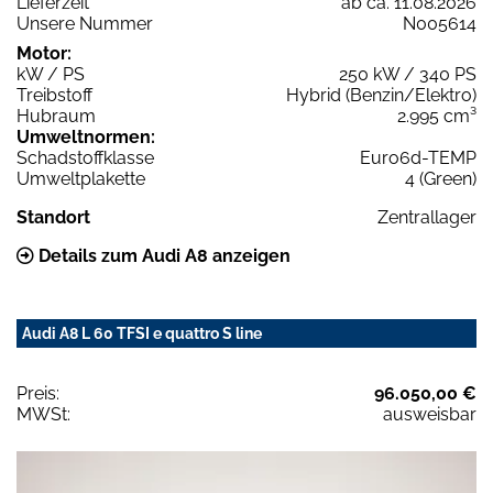
Lieferzeit
ab ca. 11.08.2026
Unsere Nummer
N005614
Motor:
kW / PS
250 kW / 340 PS
Treibstoff
Hybrid (Benzin/Elektro)
Hubraum
2.995 cm³
Umweltnormen:
Schadstoffklasse
Euro6d-TEMP
Umweltplakette
4 (Green)
Standort
Zentrallager
Details zum Audi A8 anzeigen
Audi A8 L 60 TFSI e quattro S line
Preis:
96.050,00 €
MWSt:
ausweisbar