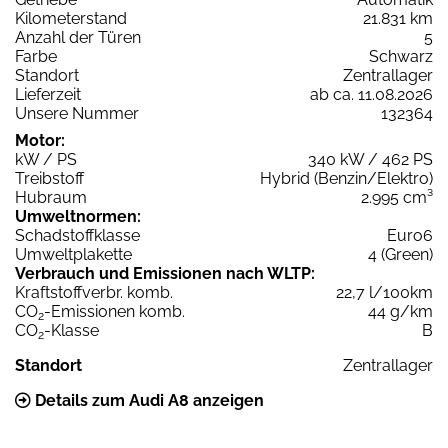
Kilometerstand
21.831 km
Anzahl der Türen
5
Farbe
Schwarz
Standort
Zentrallager
Lieferzeit
ab ca. 11.08.2026
Unsere Nummer
132364
Motor:
kW / PS
340 kW / 462 PS
Treibstoff
Hybrid (Benzin/Elektro)
Hubraum
2.995 cm³
Umweltnormen:
Schadstoffklasse
Euro6
Umweltplakette
4 (Green)
Verbrauch und Emissionen nach WLTP:
Kraftstoffverbr. komb.
22,7 l/100km
CO
-Emissionen komb.
44 g/km
2
CO
-Klasse
B
2
Standort
Zentrallager
Details zum Audi A8 anzeigen