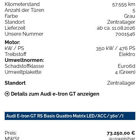
Kilometerstand
57.555 km
Anzahl der Türen
5
Farbe
Grau
Standort
Zentrallager
Lieferzeit
ab ca. 11.08.2026
Unsere Nummer
7001546
Motor:
kW / PS
350 kW / 476 PS
Treibstoff
Elektro
Umweltnormen:
Schadstoffklasse
Euro6d
Umweltplakette
4 (Green)
Standort
Zentrallager
Details zum Audi e-tron GT anzeigen
Audi E-tron GT RS Basis Quattro Matrix LED/ACC/360°/I
Preis:
73.250,00 €
MWSt:
ausweisbar