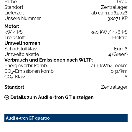
Farbe
Grau
Standort
Zentrallager
Lieferzeit
ab ca. 11.08.2026
Unsere Nummer
38071 KR
Motor:
kW / PS
350 kW / 476 PS
Treibstoff
Elektro
Umweltnormen:
Schadstoffklasse
Euro6
Umweltplakette
4 (Green)
Verbrauch und Emissionen nach WLTP:
Energieverbr. komb.
21,1 kWh/100km
CO
-Emissionen komb.
0 g/km
2
CO
-Klasse
A
2
Standort
Zentrallager
Details zum Audi e-tron GT anzeigen
Audi e-tron GT quattro