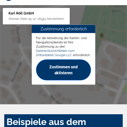
Karl Röll GmbH
Atenser Allee 45-47, 26954 Nordenham
Zustimmung erforderlich
Für die Aktivierung der Karten- und
Navigationsdienste ist Ihre
Zustimmung zu den
Datenschutzrichtlinien vom
Drittanbieter Google LLC
erforderlich.
Zustimmen und
aktivieren
Beispiele aus dem