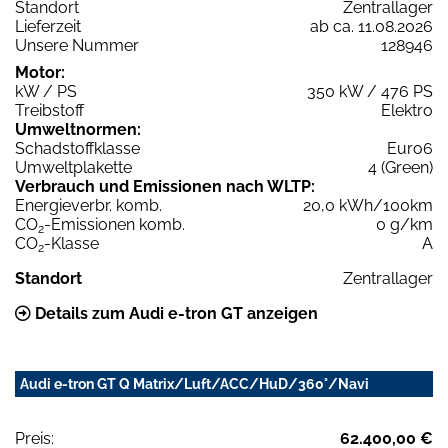
Standort
Zentrallager
Lieferzeit
ab ca. 11.08.2026
Unsere Nummer
128946
Motor:
kW / PS
350 kW / 476 PS
Treibstoff
Elektro
Umweltnormen:
Schadstoffklasse
Euro6
Umweltplakette
4 (Green)
Verbrauch und Emissionen nach WLTP:
Energieverbr. komb.
20,0 kWh/100km
CO
-Emissionen komb.
0 g/km
2
CO
-Klasse
A
2
Standort
Zentrallager
Details zum Audi e-tron GT anzeigen
Audi e-tron GT Q Matrix/Luft/ACC/HuD/360°/Navi
Preis:
62.400,00 €