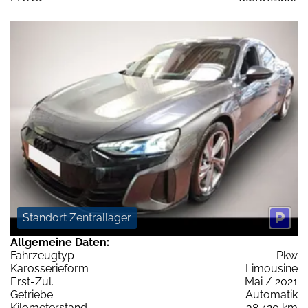
Standort Zentrallager
Allgemeine Daten:
Fahrzeugtyp
Pkw
Karosserieform
Limousine
Erst-Zul.
Mai / 2021
Getriebe
Automatik
Kilometerstand
38.420 km