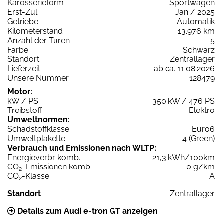
Karosserieform
Sportwagen
Erst-Zul.
Jan / 2025
Getriebe
Automatik
Kilometerstand
13.976 km
Anzahl der Türen
5
Farbe
Schwarz
Standort
Zentrallager
Lieferzeit
ab ca. 11.08.2026
Unsere Nummer
128479
Motor:
kW / PS
350 kW / 476 PS
Treibstoff
Elektro
Umweltnormen:
Schadstoffklasse
Euro6
Umweltplakette
4 (Green)
Verbrauch und Emissionen nach WLTP:
Energieverbr. komb.
21,3 kWh/100km
CO
-Emissionen komb.
0 g/km
2
CO
-Klasse
A
2
Standort
Zentrallager
Details zum Audi e-tron GT anzeigen