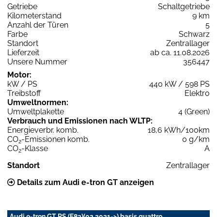
Getriebe
Schaltgetriebe
Kilometerstand
9 km
Anzahl der Türen
5
Farbe
Schwarz
Standort
Zentrallager
Lieferzeit
ab ca. 11.08.2026
Unsere Nummer
356447
Motor:
kW / PS
440 kW / 598 PS
Treibstoff
Elektro
Umweltnormen:
Umweltplakette
4 (Green)
Verbrauch und Emissionen nach WLTP:
Energieverbr. komb.
18,6 kWh/100km
CO
-Emissionen komb.
0 g/km
2
CO
-Klasse
A
2
Standort
Zentrallager
Details zum Audi e-tron GT anzeigen
Audi e-tron GT RS (F83)(02.2021->) basis quattro