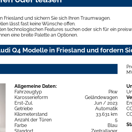
n Friesland und sichern Sie sich Ihren Traumwagen.
len lässt fast keine Wünsche offen.
en technologischen Features suchen oder sich für ein preiswe
hnen eine breite Palette an Optionen.
di Q4 Modelle in Friesland und fordern Si
Pr
M
Allgemeine Daten:
U
Fahrzeugtyp
Pkw
Um
Karosserieform
Geländewagen
Ve
Erst-Zul.
Jun / 2023
En
Getriebe
Automatik
C
Kilometerstand
33.631 km
C
Anzahl der Türen
5
St
Farbe
Blau
Standort
Zentrallager