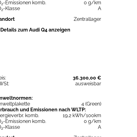
O
-Emissionen komb.
0 g/km
2
O
-Klasse
A
2
andort
Zentrallager
Details zum Audi Q4 anzeigen
eis:
36.300,00 €
WSt:
ausweisbar
mweltnormen:
weltplakette
4 (Green)
rbrauch und Emissionen nach WLTP:
ergieverbr. komb.
19,2 kWh/100km
O
-Emissionen komb.
0 g/km
2
O
-Klasse
A
2