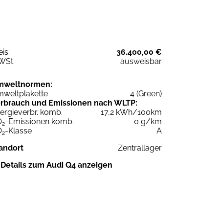
eis:
36.400,00 €
WSt:
ausweisbar
mweltnormen:
weltplakette
4 (Green)
rbrauch und Emissionen nach WLTP:
ergieverbr. komb.
17,2 kWh/100km
O
-Emissionen komb.
0 g/km
2
O
-Klasse
A
2
andort
Zentrallager
Details zum Audi Q4 anzeigen