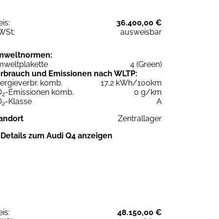
eis:
36.400,00 €
WSt:
ausweisbar
mweltnormen:
weltplakette
4 (Green)
rbrauch und Emissionen nach WLTP:
ergieverbr. komb.
17,2 kWh/100km
O
-Emissionen komb.
0 g/km
2
O
-Klasse
A
2
andort
Zentrallager
Details zum Audi Q4 anzeigen
eis:
48.150,00 €