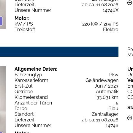
Lieferzeit
ab ca. 11.08.2026
Unsere Nummer
14746X
Motor:
kW / PS
220 kW / 299 PS
Treibstoff
Elektro
Pr
M
Allgemeine Daten:
U
Fahrzeugtyp
Pkw
Um
Karosserieform
Geländewagen
Ve
Erst-Zul.
Jun / 2023
En
Getriebe
Automatik
C
Kilometerstand
33.631 km
C
Anzahl der Türen
5
St
Farbe
Blau
Standort
Zentrallager
Lieferzeit
ab ca. 11.08.2026
Unsere Nummer
14746