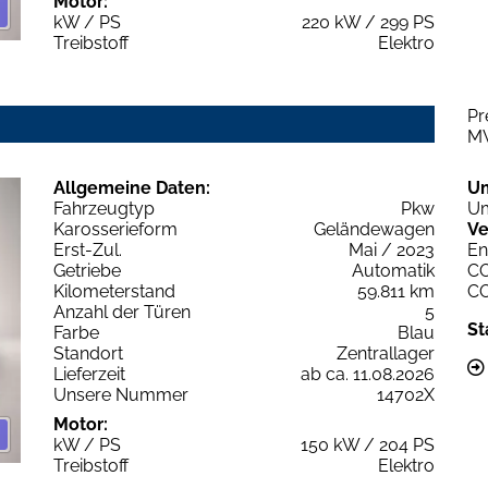
Motor:
kW / PS
220 kW / 299 PS
Treibstoff
Elektro
Pr
M
Allgemeine Daten:
U
Fahrzeugtyp
Pkw
Um
Karosserieform
Geländewagen
Ve
Erst-Zul.
Mai / 2023
En
Getriebe
Automatik
C
Kilometerstand
59.811 km
C
Anzahl der Türen
5
St
Farbe
Blau
Standort
Zentrallager
Lieferzeit
ab ca. 11.08.2026
Unsere Nummer
14702X
Motor:
kW / PS
150 kW / 204 PS
Treibstoff
Elektro