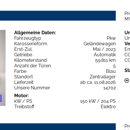
Pr
M
Allgemeine Daten:
U
Fahrzeugtyp
Pkw
Um
Karosserieform
Geländewagen
Ve
Erst-Zul.
Mai / 2023
En
Getriebe
Automatik
C
Kilometerstand
59.811 km
C
Anzahl der Türen
5
St
Farbe
Blau
Standort
Zentrallager
Lieferzeit
ab ca. 11.08.2026
Unsere Nummer
14702
Motor:
kW / PS
150 kW / 204 PS
Treibstoff
Elektro
Pr