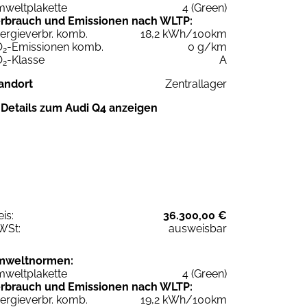
weltplakette
4 (Green)
rbrauch und Emissionen nach WLTP:
ergieverbr. komb.
18,2 kWh/100km
O
-Emissionen komb.
0 g/km
2
O
-Klasse
A
2
andort
Zentrallager
Details zum Audi Q4 anzeigen
eis:
36.300,00 €
WSt:
ausweisbar
mweltnormen:
weltplakette
4 (Green)
rbrauch und Emissionen nach WLTP:
ergieverbr. komb.
19,2 kWh/100km