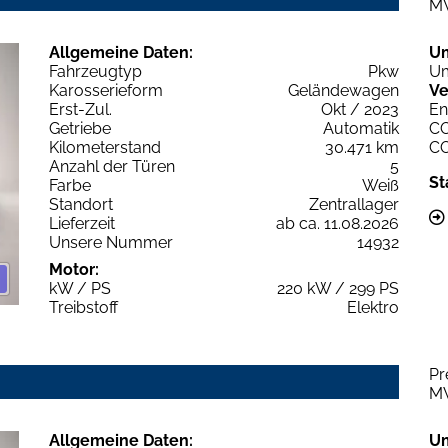
M
Allgemeine Daten:
U
Fahrzeugtyp
Pkw
Um
Karosserieform
Geländewagen
Ve
Erst-Zul.
Okt / 2023
En
Getriebe
Automatik
C
Kilometerstand
30.471 km
C
Anzahl der Türen
5
St
Farbe
Weiß
Standort
Zentrallager
Lieferzeit
ab ca. 11.08.2026
Unsere Nummer
14932
Motor:
kW / PS
220 kW / 299 PS
Treibstoff
Elektro
Pr
M
Allgemeine Daten:
U