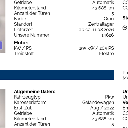
Getriebe
Automatik
C
Kilometerstand
43.688 km
C
Anzahl der Türen
5
St
Farbe
Grau
Standort
Zentrallager
Lieferzeit
ab ca. 11.08.2026
Unsere Nummer
14626
Motor:
kW / PS
195 kW / 265 PS
Treibstoff
Elektro
Pr
M
Allgemeine Daten:
U
Fahrzeugtyp
Pkw
Um
Karosserieform
Geländewagen
Ve
Erst-Zul.
Aug / 2022
En
Getriebe
Automatik
C
Kilometerstand
43.688 km
C
Anzahl der Türen
5