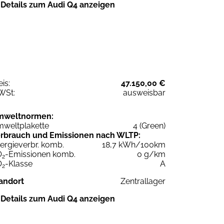
Details zum Audi Q4 anzeigen
eis:
47.150,00 €
WSt:
ausweisbar
mweltnormen:
weltplakette
4 (Green)
rbrauch und Emissionen nach WLTP:
ergieverbr. komb.
18,7 kWh/100km
O
-Emissionen komb.
0 g/km
2
O
-Klasse
A
2
andort
Zentrallager
Details zum Audi Q4 anzeigen