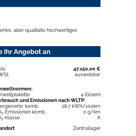
rtes, aber qualitativ hochwertiges
e Ihr Angebot an
eis:
47.150,00 €
WSt:
ausweisbar
mweltnormen:
weltplakette
4 (Green)
rbrauch und Emissionen nach WLTP:
ergieverbr. komb.
18,7 kWh/100km
O
-Emissionen komb.
0 g/km
2
O
-Klasse
A
2
andort
Zentrallager