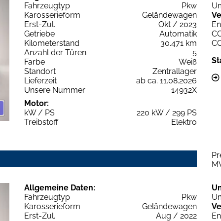
Fahrzeugtyp
Pkw
Um
Karosserieform
Geländewagen
Ve
Erst-Zul.
Okt / 2023
En
Getriebe
Automatik
C
Kilometerstand
30.471 km
C
Anzahl der Türen
5
St
Farbe
Weiß
Standort
Zentrallager
Lieferzeit
ab ca. 11.08.2026
Unsere Nummer
14932X
Motor:
kW / PS
220 kW / 299 PS
Treibstoff
Elektro
Pr
M
Allgemeine Daten:
U
Fahrzeugtyp
Pkw
Um
Karosserieform
Geländewagen
Ve
Erst-Zul.
Aug / 2022
En