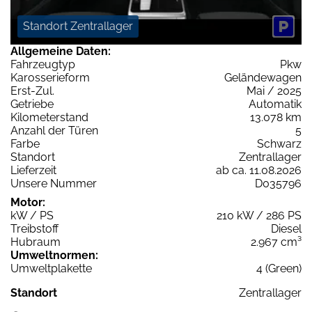
Standort Zentrallager
Allgemeine Daten:
Fahrzeugtyp
Pkw
Karosserieform
Geländewagen
Erst-Zul.
Mai / 2025
Getriebe
Automatik
Kilometerstand
13.078 km
Anzahl der Türen
5
Farbe
Schwarz
Standort
Zentrallager
Lieferzeit
ab ca. 11.08.2026
Unsere Nummer
D035796
Motor:
kW / PS
210 kW / 286 PS
Treibstoff
Diesel
Hubraum
2.967 cm³
Umweltnormen:
Umweltplakette
4 (Green)
Standort
Zentrallager