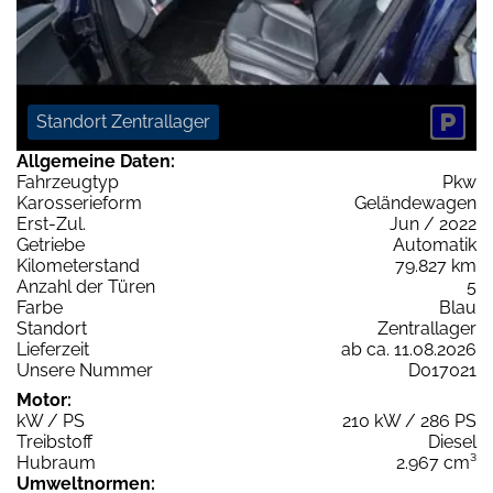
Standort Zentrallager
Allgemeine Daten:
Fahrzeugtyp
Pkw
Karosserieform
Geländewagen
Erst-Zul.
Jun / 2022
Getriebe
Automatik
Kilometerstand
79.827 km
Anzahl der Türen
5
Farbe
Blau
Standort
Zentrallager
Lieferzeit
ab ca. 11.08.2026
Unsere Nummer
D017021
Motor:
kW / PS
210 kW / 286 PS
Treibstoff
Diesel
Hubraum
2.967 cm³
Umweltnormen: