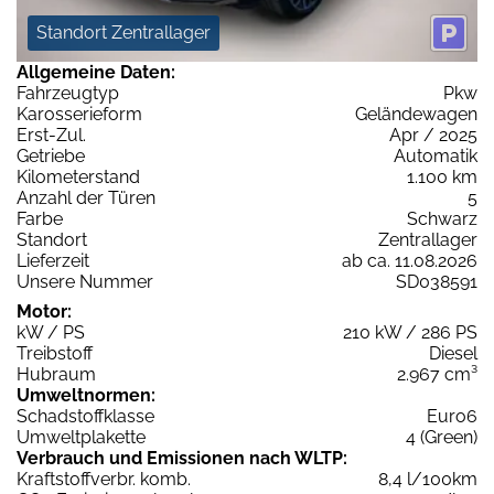
Standort Zentrallager
Allgemeine Daten:
Fahrzeugtyp
Pkw
Karosserieform
Geländewagen
Erst-Zul.
Apr / 2025
Getriebe
Automatik
Kilometerstand
1.100 km
Anzahl der Türen
5
Farbe
Schwarz
Standort
Zentrallager
Lieferzeit
ab ca. 11.08.2026
Unsere Nummer
SD038591
Motor:
kW / PS
210 kW / 286 PS
Treibstoff
Diesel
Hubraum
2.967 cm³
Umweltnormen:
Schadstoffklasse
Euro6
Umweltplakette
4 (Green)
Verbrauch und Emissionen nach WLTP:
Kraftstoffverbr. komb.
8,4 l/100km