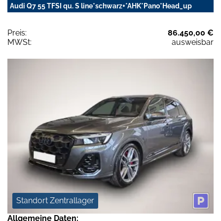
Audi Q7 55 TFSI qu. S line*schwarz+*AHK*Pano*Head_up
Preis:
86.450,00 €
MWSt:
ausweisbar
Standort Zentrallager
Allgemeine Daten: