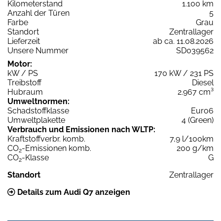
Kilometerstand
1.100 km
Anzahl der Türen
5
Farbe
Grau
Standort
Zentrallager
Lieferzeit
ab ca. 11.08.2026
Unsere Nummer
SD039562
Motor:
kW / PS
170 kW / 231 PS
Treibstoff
Diesel
Hubraum
2.967 cm³
Umweltnormen:
Schadstoffklasse
Euro6
Umweltplakette
4 (Green)
Verbrauch und Emissionen nach WLTP:
Kraftstoffverbr. komb.
7,9 l/100km
CO
-Emissionen komb.
200 g/km
2
CO
-Klasse
G
2
Standort
Zentrallager
Details zum Audi Q7 anzeigen