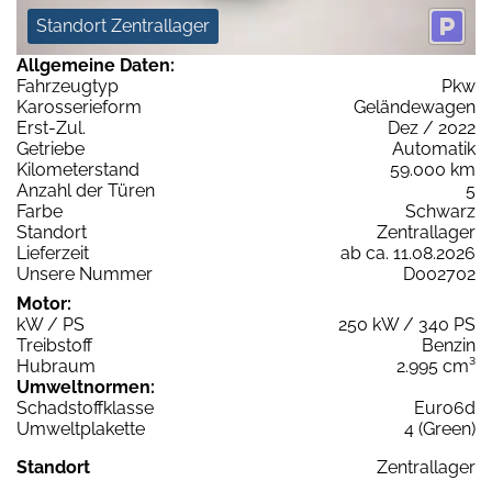
Standort Zentrallager
Allgemeine Daten:
Fahrzeugtyp
Pkw
Karosserieform
Geländewagen
Erst-Zul.
Dez / 2022
Getriebe
Automatik
Kilometerstand
59.000 km
Anzahl der Türen
5
Farbe
Schwarz
Standort
Zentrallager
Lieferzeit
ab ca. 11.08.2026
Unsere Nummer
D002702
Motor:
kW / PS
250 kW / 340 PS
Treibstoff
Benzin
Hubraum
2.995 cm³
Umweltnormen:
Schadstoffklasse
Euro6d
Umweltplakette
4 (Green)
Standort
Zentrallager