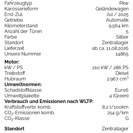
Fahrzeugtyp
Pkw
Karosserieform
Geländewagen
Erst-Zul.
Jul / 2025
Getriebe
Automatik
Kilometerstand
9.564 km
Anzahl der Türen
5
Farbe
Silber
Standort
Zentrallager
Lieferzeit
ab ca. 11.08.2026
Unsere Nummer
14865
Motor:
kW / PS
210 kW / 286 PS
Treibstoff
Diesel
Hubraum
2.967 cm³
Umweltnormen:
Schadstoffklasse
Euro6
Umweltplakette
4 (Green)
Verbrauch und Emissionen nach WLTP:
Kraftstoffverbr. komb.
8,2 l/100km
CO
-Emissionen komb.
214 g/km
2
CO
-Klasse
G
2
Standort
Zentrallager