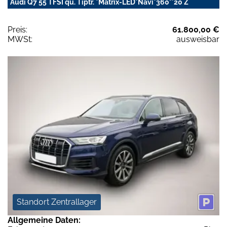
Audi Q7 55 TFSI qu. Tiptr. *Matrix-LED*Navi*360°*20 Z
Preis:
61.800,00 €
MWSt:
ausweisbar
Standort Zentrallager
Allgemeine Daten: