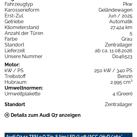
Fahrzeugtyp
Pkw
Karosserieform
Geländewagen
Erst-Zul.
Jun / 2025
Getriebe
Automatik
Kilometerstand
27.424 km
Anzahl der Türen
5
Farbe
Grau
Standort
Zentrallager
Lieferzeit
ab ca. 11.08.2026
Unsere Nummer
D046523
Motor:
kW / PS
250 kW / 340 PS
Treibstoff
Benzin
Hubraum
2.995 cm³
Umweltnormen:
Umweltplakette
4 (Green)
Standort
Zentrallager
Details zum Audi Q7 anzeigen
Audi Q7 55 TFSI e Q Tip. S line LED/Luft/ACC/HuD/360°