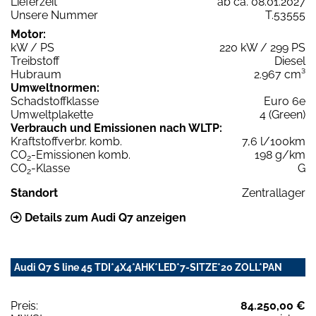
Lieferzeit
ab ca. 08.01.2027
Unsere Nummer
T.53555
Motor:
kW / PS
220 kW / 299 PS
Treibstoff
Diesel
Hubraum
2.967 cm³
Umweltnormen:
Schadstoffklasse
Euro 6e
Umweltplakette
4 (Green)
Verbrauch und Emissionen nach WLTP:
Kraftstoffverbr. komb.
7,6 l/100km
CO
-Emissionen komb.
198 g/km
2
CO
-Klasse
G
2
Standort
Zentrallager
Details zum Audi Q7 anzeigen
Audi Q7 S line 45 TDI*4X4*AHK*LED*7-SITZE*20 ZOLL*PAN
Preis:
84.250,00 €