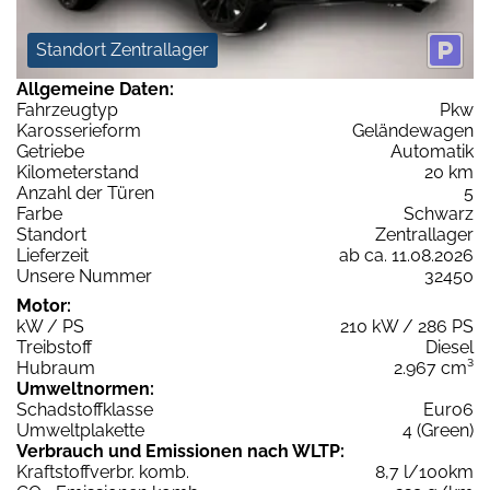
Standort Zentrallager
Allgemeine Daten:
Fahrzeugtyp
Pkw
Karosserieform
Geländewagen
Getriebe
Automatik
Kilometerstand
20 km
Anzahl der Türen
5
Farbe
Schwarz
Standort
Zentrallager
Lieferzeit
ab ca. 11.08.2026
Unsere Nummer
32450
Motor:
kW / PS
210 kW / 286 PS
Treibstoff
Diesel
Hubraum
2.967 cm³
Umweltnormen:
Schadstoffklasse
Euro6
Umweltplakette
4 (Green)
Verbrauch und Emissionen nach WLTP:
Kraftstoffverbr. komb.
8,7 l/100km