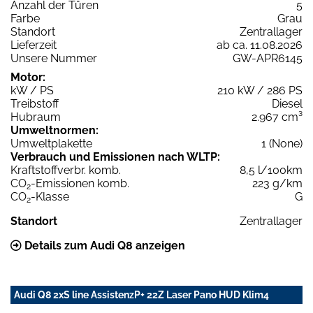
Anzahl der Türen
5
Farbe
Grau
Standort
Zentrallager
Lieferzeit
ab ca. 11.08.2026
Unsere Nummer
GW-APR6145
Motor:
kW / PS
210 kW / 286 PS
Treibstoff
Diesel
Hubraum
2.967 cm³
Umweltnormen:
Umweltplakette
1 (None)
Verbrauch und Emissionen nach WLTP:
Kraftstoffverbr. komb.
8,5 l/100km
CO
-Emissionen komb.
223 g/km
2
CO
-Klasse
G
2
Standort
Zentrallager
Details zum Audi Q8 anzeigen
Audi Q8 2xS line AssistenzP+ 22Z Laser Pano HUD Klim4