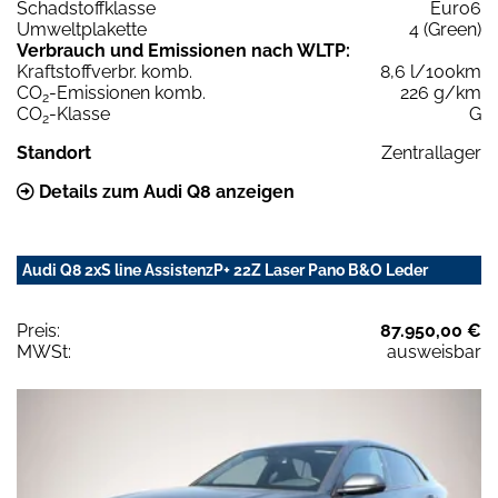
Schadstoffklasse
Euro6
Umweltplakette
4 (Green)
Verbrauch und Emissionen nach WLTP:
Kraftstoffverbr. komb.
8,6 l/100km
CO
-Emissionen komb.
226 g/km
2
CO
-Klasse
G
2
Standort
Zentrallager
Details zum Audi Q8 anzeigen
Audi Q8 2xS line AssistenzP+ 22Z Laser Pano B&O Leder
Preis:
87.950,00 €
MWSt:
ausweisbar