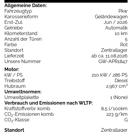
Allgemeine Daten:
Fahrzeugtyp
Pkw
Karosserieform
Geländewagen
Erst-Zul.
Jun / 2026
Getriebe
Automatik
Kilometerstand
10 km
Anzahl der Türen
5
Farbe
Rot
Standort
Zentrallager
Lieferzeit
ab ca. 11.08.2026
Unsere Nummer
GW-APR1847
Motor:
kW / PS
210 kW / 286 PS
Treibstoff
Diesel
Hubraum
2.967 cm³
Umweltnormen:
Umweltplakette
1 (None)
Verbrauch und Emissionen nach WLTP:
Kraftstoffverbr. komb.
8,5 l/100km
CO
-Emissionen komb.
223 g/km
2
CO
-Klasse
G
2
Standort
Zentrallager