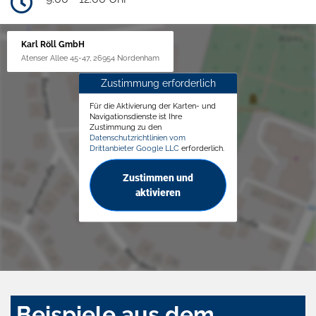
Karl Röll GmbH
Atenser Allee 45-47, 26954 Nordenham
Zustimmung erforderlich
Für die Aktivierung der Karten- und
Navigationsdienste ist Ihre
Zustimmung zu den
Datenschutzrichtlinien vom
Drittanbieter Google LLC
erforderlich.
Zustimmen und
aktivieren
Beispiele aus dem