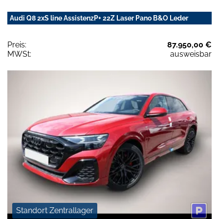
Audi Q8 2xS line AssistenzP+ 22Z Laser Pano B&O Leder
Preis:
87.950,00 €
MWSt:
ausweisbar
Standort Zentrallager