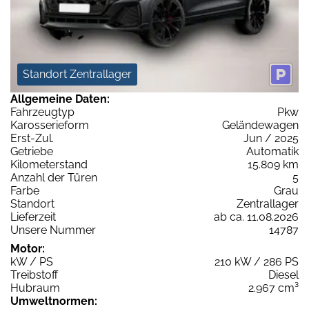
Standort Zentrallager
Allgemeine Daten:
Fahrzeugtyp
Pkw
Karosserieform
Geländewagen
Erst-Zul.
Jun / 2025
Getriebe
Automatik
Kilometerstand
15.809 km
Anzahl der Türen
5
Farbe
Grau
Standort
Zentrallager
Lieferzeit
ab ca. 11.08.2026
Unsere Nummer
14787
Motor:
kW / PS
210 kW / 286 PS
Treibstoff
Diesel
Hubraum
2.967 cm³
Umweltnormen: