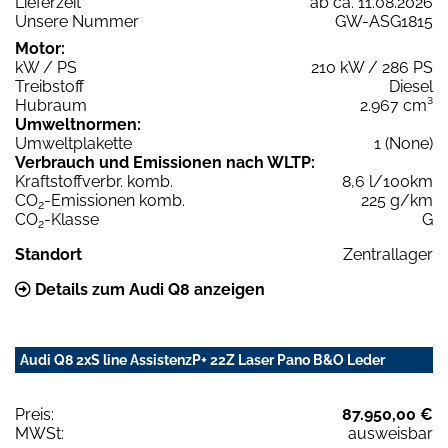
Lieferzeit
ab ca. 11.08.2026
Unsere Nummer
GW-ASG1815
Motor:
kW / PS
210 kW / 286 PS
Treibstoff
Diesel
Hubraum
2.967 cm³
Umweltnormen:
Umweltplakette
1 (None)
Verbrauch und Emissionen nach WLTP:
Kraftstoffverbr. komb.
8,6 l/100km
CO
-Emissionen komb.
225 g/km
2
CO
-Klasse
G
2
Standort
Zentrallager
Details zum Audi Q8 anzeigen
Audi Q8 2xS line AssistenzP+ 22Z Laser Pano B&O Leder
Preis:
87.950,00 €
MWSt:
ausweisbar