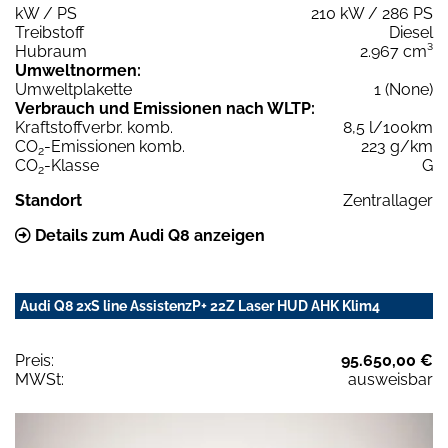
kW / PS
210 kW / 286 PS
Treibstoff
Diesel
Hubraum
2.967 cm³
Umweltnormen:
Umweltplakette
1 (None)
Verbrauch und Emissionen nach WLTP:
Kraftstoffverbr. komb.
8,5 l/100km
CO
-Emissionen komb.
223 g/km
2
CO
-Klasse
G
2
Standort
Zentrallager
Details zum Audi Q8 anzeigen
Audi Q8 2xS line AssistenzP+ 22Z Laser HUD AHK Klim4
Preis:
95.650,00 €
MWSt:
ausweisbar