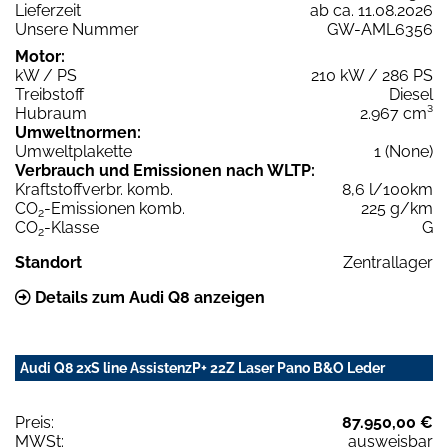
Lieferzeit
ab ca. 11.08.2026
Unsere Nummer
GW-AML6356
Motor:
kW / PS
210 kW / 286 PS
Treibstoff
Diesel
Hubraum
2.967 cm³
Umweltnormen:
Umweltplakette
1 (None)
Verbrauch und Emissionen nach WLTP:
Kraftstoffverbr. komb.
8,6 l/100km
CO
-Emissionen komb.
225 g/km
2
CO
-Klasse
G
2
Standort
Zentrallager
Details zum Audi Q8 anzeigen
Audi Q8 2xS line AssistenzP+ 22Z Laser Pano B&O Leder
Preis:
87.950,00 €
MWSt:
ausweisbar