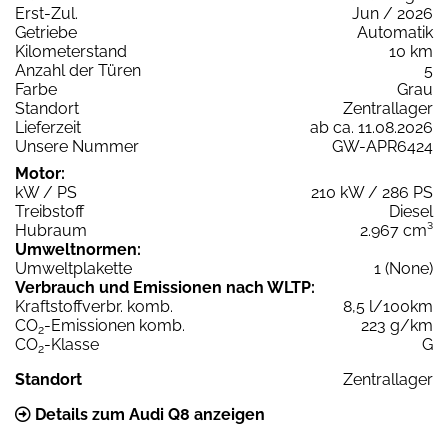
Erst-Zul.
Jun / 2026
Getriebe
Automatik
Kilometerstand
10 km
Anzahl der Türen
5
Farbe
Grau
Standort
Zentrallager
Lieferzeit
ab ca. 11.08.2026
Unsere Nummer
GW-APR6424
Motor:
kW / PS
210 kW / 286 PS
Treibstoff
Diesel
Hubraum
2.967 cm³
Umweltnormen:
Umweltplakette
1 (None)
Verbrauch und Emissionen nach WLTP:
Kraftstoffverbr. komb.
8,5 l/100km
CO
-Emissionen komb.
223 g/km
2
CO
-Klasse
G
2
Standort
Zentrallager
Details zum Audi Q8 anzeigen