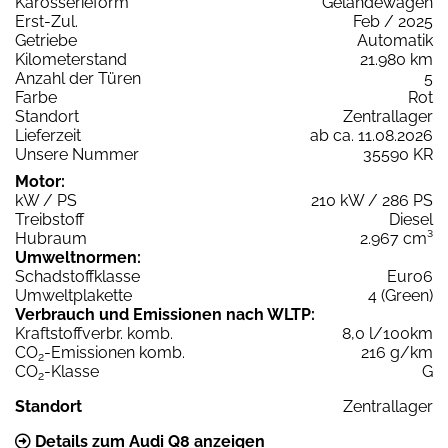
Karosserieform
Geländewagen
Erst-Zul.
Feb / 2025
Getriebe
Automatik
Kilometerstand
21.980 km
Anzahl der Türen
5
Farbe
Rot
Standort
Zentrallager
Lieferzeit
ab ca. 11.08.2026
Unsere Nummer
35590 KR
Motor:
kW / PS
210 kW / 286 PS
Treibstoff
Diesel
Hubraum
2.967 cm³
Umweltnormen:
Schadstoffklasse
Euro6
Umweltplakette
4 (Green)
Verbrauch und Emissionen nach WLTP:
Kraftstoffverbr. komb.
8,0 l/100km
CO
-Emissionen komb.
216 g/km
2
CO
-Klasse
G
2
Standort
Zentrallager
Details zum Audi Q8 anzeigen