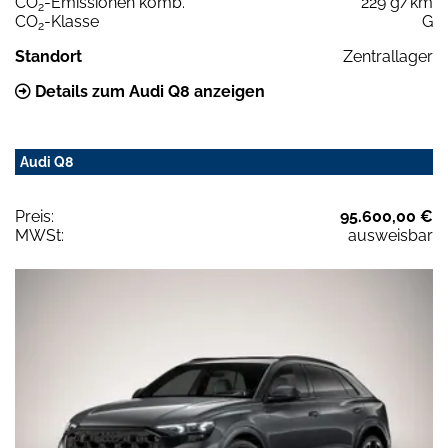
CO
-Emissionen komb.
229 g/km
2
CO
-Klasse
G
2
Standort
Zentrallager
Details zum Audi Q8 anzeigen
Audi Q8
Preis:
95.600,00 €
MWSt:
ausweisbar