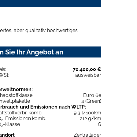
rtes, aber qualitativ hochwertiges
 Sie Ihr Angebot an
eis:
70.400,00 €
WSt:
ausweisbar
mweltnormen:
hadstoffklasse
Euro 6e
weltplakette
4 (Green)
rbrauch und Emissionen nach WLTP:
aftstoffverbr. komb.
9,3 l/100km
O
-Emissionen komb.
212 g/km
2
O
-Klasse
G
2
andort
Zentrallager