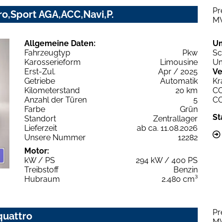
Pr
ro,Sport AGA,ACC,Navi,P.
M
Allgemeine Daten:
U
Fahrzeugtyp
Pkw
Sc
Karosserieform
Limousine
Um
Erst-Zul.
Apr / 2025
Ve
Getriebe
Automatik
Kr
Kilometerstand
20 km
C
Anzahl der Türen
5
C
Farbe
Grün
St
Standort
Zentrallager
Lieferzeit
ab ca. 11.08.2026
Unsere Nummer
12282
Motor:
kW / PS
294 kW / 400 PS
Treibstoff
Benzin
Hubraum
2.480 cm³
Pr
quattro
M