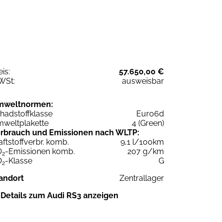
eis:
57.650,00 €
WSt:
ausweisbar
mweltnormen:
hadstoffklasse
Euro6d
weltplakette
4 (Green)
rbrauch und Emissionen nach WLTP:
aftstoffverbr. komb.
9,1 l/100km
O
-Emissionen komb.
207 g/km
2
O
-Klasse
G
2
andort
Zentrallager
Details zum Audi RS3 anzeigen