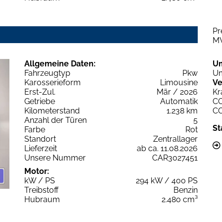
Pr
M
Allgemeine Daten:
U
Fahrzeugtyp
Pkw
Um
Karosserieform
Limousine
Ve
Erst-Zul.
Mär / 2026
Kr
Getriebe
Automatik
C
Kilometerstand
1.238 km
C
Anzahl der Türen
5
St
Farbe
Rot
Standort
Zentrallager
Lieferzeit
ab ca. 11.08.2026
Unsere Nummer
CAR3027451
Motor:
kW / PS
294 kW / 400 PS
Treibstoff
Benzin
Hubraum
2.480 cm³