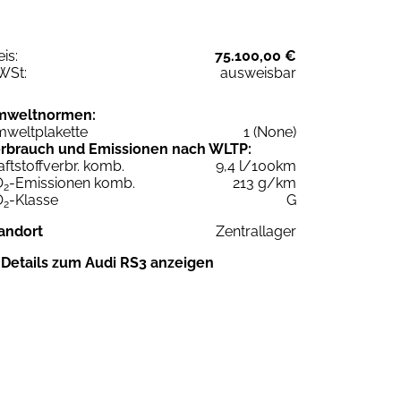
eis:
75.100,00 €
WSt:
ausweisbar
mweltnormen:
weltplakette
1 (None)
rbrauch und Emissionen nach WLTP:
aftstoffverbr. komb.
9,4 l/100km
O
-Emissionen komb.
213 g/km
2
O
-Klasse
G
2
andort
Zentrallager
Details zum Audi RS3 anzeigen