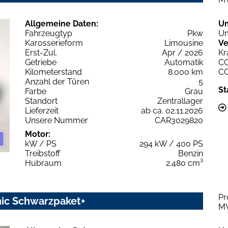
Allgemeine Daten:
U
Fahrzeugtyp
Pkw
Um
Karosserieform
Limousine
Ve
Erst-Zul.
Apr / 2026
Kr
Getriebe
Automatik
C
Kilometerstand
8.000 km
C
Anzahl der Türen
5
St
Farbe
Grau
Standort
Zentrallager
Lieferzeit
ab ca. 02.11.2026
Unsere Nummer
CAR3029820
Motor:
kW / PS
294 kW / 400 PS
Treibstoff
Benzin
Hubraum
2.480 cm³
Pr
nic Schwarzpaket+
M