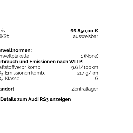
eis:
66.850,00 €
WSt:
ausweisbar
mweltnormen:
weltplakette
1 (None)
rbrauch und Emissionen nach WLTP:
aftstoffverbr. komb.
9,6 l/100km
O
-Emissionen komb.
217 g/km
2
O
-Klasse
G
2
andort
Zentrallager
Details zum Audi RS3 anzeigen