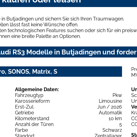
in Butjadingen und sichern Sie sich Ihren Traumwagen.
len lässt fast keine Wünsche offen.
en technologischen Features suchen oder sich für ein preiswe
hnen eine breite Palette an Optionen.
udi RS3 Modelle in Butjadingen und fordern
Pr
ro, SONOS, Matrix, S
M
Allgemeine Daten:
U
Fahrzeugtyp
Pkw
Sc
Karosserieform
Limousine
Um
Erst-Zul.
Jun / 2026
Ve
Getriebe
Automatik
Kr
Kilometerstand
10 km
C
Anzahl der Türen
5
C
Farbe
Schwarz
St
Standort
Zentrallager