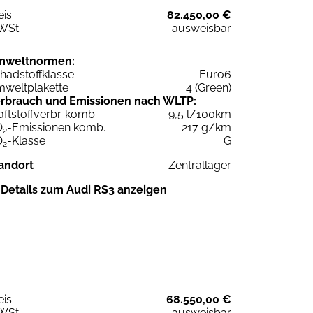
eis:
82.450,00 €
WSt:
ausweisbar
mweltnormen:
hadstoffklasse
Euro6
weltplakette
4 (Green)
rbrauch und Emissionen nach WLTP:
aftstoffverbr. komb.
9,5 l/100km
O
-Emissionen komb.
217 g/km
2
O
-Klasse
G
2
andort
Zentrallager
Details zum Audi RS3 anzeigen
eis:
68.550,00 €
WSt:
ausweisbar