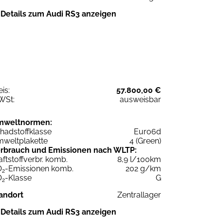
Details zum Audi RS3 anzeigen
eis:
57.800,00 €
WSt:
ausweisbar
mweltnormen:
hadstoffklasse
Euro6d
weltplakette
4 (Green)
rbrauch und Emissionen nach WLTP:
aftstoffverbr. komb.
8,9 l/100km
O
-Emissionen komb.
202 g/km
2
O
-Klasse
G
2
andort
Zentrallager
Details zum Audi RS3 anzeigen