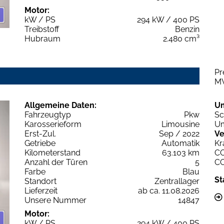
Motor:
kW / PS
294 kW / 400 PS
Treibstoff
Benzin
Hubraum
2.480 cm³
Pr
M
Allgemeine Daten:
U
Fahrzeugtyp
Pkw
Sc
Karosserieform
Limousine
Um
Erst-Zul.
Sep / 2022
Ve
Getriebe
Automatik
Kr
Kilometerstand
63.103 km
C
Anzahl der Türen
5
C
Farbe
Blau
St
Standort
Zentrallager
Lieferzeit
ab ca. 11.08.2026
Unsere Nummer
14847
Motor:
kW / PS
294 kW / 400 PS