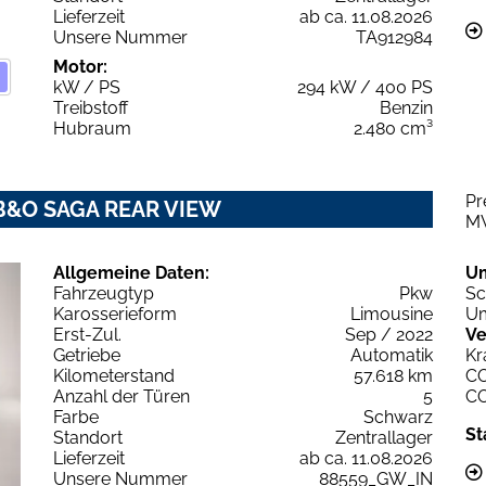
Lieferzeit
ab ca. 11.08.2026
Unsere Nummer
TA912984
Motor:
kW / PS
294 kW / 400 PS
Treibstoff
Benzin
Hubraum
2.480 cm³
Pr
0 B&O SAGA REAR VIEW
M
Allgemeine Daten:
U
Fahrzeugtyp
Pkw
Sc
Karosserieform
Limousine
Um
Erst-Zul.
Sep / 2022
Ve
Getriebe
Automatik
Kr
Kilometerstand
57.618 km
C
Anzahl der Türen
5
C
Farbe
Schwarz
St
Standort
Zentrallager
Lieferzeit
ab ca. 11.08.2026
Unsere Nummer
88559_GW_IN