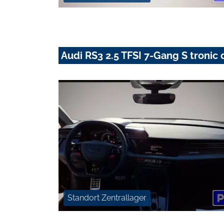
Audi RS3 2.5 TFSI 7-Gang S tronic 
Standort Zentrallager