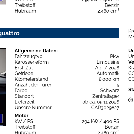
Treibstoff
Benzin
Hubraum
2.480 cm³
Pr
quattro
M
Allgemeine Daten:
U
Fahrzeugtyp
Pkw
Um
Karosserieform
Limousine
Ve
Erst-Zul.
Apr / 2026
Kr
Getriebe
Automatik
C
Kilometerstand
8.000 km
C
Anzahl der Türen
5
St
Farbe
Schwarz
Standort
Zentrallager
Lieferzeit
ab ca. 05.11.2026
Unsere Nummer
CAR3029827
Motor:
kW / PS
294 kW / 400 PS
Treibstoff
Benzin
Hubraum
2.480 cm³