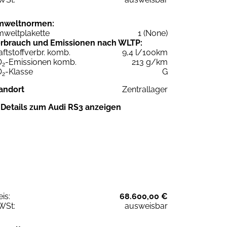
mweltnormen:
weltplakette
1 (None)
rbrauch und Emissionen nach WLTP:
aftstoffverbr. komb.
9,4 l/100km
O
-Emissionen komb.
213 g/km
2
O
-Klasse
G
2
andort
Zentrallager
Details zum Audi RS3 anzeigen
eis:
68.600,00 €
WSt:
ausweisbar