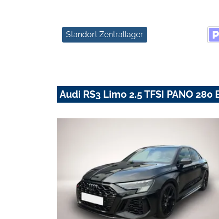
Standort Zentrallager
Audi RS3 Limo 2.5 TFSI PANO 28