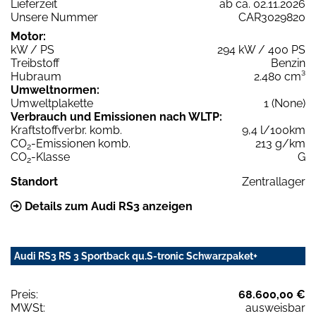
Lieferzeit
ab ca. 02.11.2026
Unsere Nummer
CAR3029820
Motor:
kW / PS
294 kW / 400 PS
Treibstoff
Benzin
Hubraum
2.480 cm³
Umweltnormen:
Umweltplakette
1 (None)
Verbrauch und Emissionen nach WLTP:
Kraftstoffverbr. komb.
9,4 l/100km
CO
-Emissionen komb.
213 g/km
2
CO
-Klasse
G
2
Standort
Zentrallager
Details zum Audi RS3 anzeigen
Audi RS3 RS 3 Sportback qu.S-tronic Schwarzpaket+
Preis:
68.600,00 €
MWSt:
ausweisbar