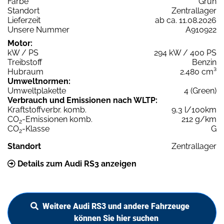
Farbe
Grün
Standort
Zentrallager
Lieferzeit
ab ca. 11.08.2026
Unsere Nummer
A910922
Motor:
kW / PS
294 kW / 400 PS
Treibstoff
Benzin
Hubraum
2.480 cm³
Umweltnormen:
Umweltplakette
4 (Green)
Verbrauch und Emissionen nach WLTP:
Kraftstoffverbr. komb.
9,3 l/100km
CO
-Emissionen komb.
212 g/km
2
CO
-Klasse
G
2
Standort
Zentrallager
Details zum Audi RS3 anzeigen
Weitere Audi RS3 und andere Fahrzeuge
können Sie hier suchen