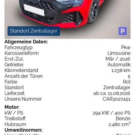
Standort Zentrallager
Allgemeine Daten:
Fahrzeugtyp
Pkw
Karosserieform
Limousine
Erst-Zul.
Mär / 2026
Getriebe
Automatik
Kilometerstand
1.238 km
Anzahl der Türen
5
Farbe
Rot
Standort
Zentrallager
Lieferzeit
ab ca. 11.08.2026
Unsere Nummer
CAR3027451
Motor:
kW / PS
294 kW / 400 PS
Treibstoff
Benzin
Hubraum
2.480 cm³
Umweltnormen: