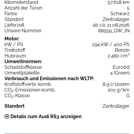
Kilometerstand
57.618 km
Anzahl der Türen
5
Farbe
Schwarz
Standort
Zentrallager
Lieferzeit
ab ca. 11.08.2026
Unsere Nummer
88559_GW_IN
Motor:
kW / PS
294 kW / 400 PS
Treibstoff
Benzin
Hubraum
2.480 cm³
Umweltnormen:
Schadstoffklasse
Euro6d
Umweltplakette
4 (Green)
Verbrauch und Emissionen nach WLTP:
Kraftstoffverbr. komb.
8,9 l/100km
CO
-Emissionen komb.
202 g/km
2
CO
-Klasse
G
2
Standort
Zentrallager
Details zum Audi RS3 anzeigen