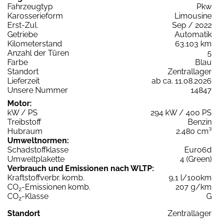
Fahrzeugtyp
Pkw
Karosserieform
Limousine
Erst-Zul.
Sep / 2022
Getriebe
Automatik
Kilometerstand
63.103 km
Anzahl der Türen
5
Farbe
Blau
Standort
Zentrallager
Lieferzeit
ab ca. 11.08.2026
Unsere Nummer
14847
Motor:
kW / PS
294 kW / 400 PS
Treibstoff
Benzin
Hubraum
2.480 cm³
Umweltnormen:
Schadstoffklasse
Euro6d
Umweltplakette
4 (Green)
Verbrauch und Emissionen nach WLTP:
Kraftstoffverbr. komb.
9,1 l/100km
CO
-Emissionen komb.
207 g/km
2
CO
-Klasse
G
2
Standort
Zentrallager