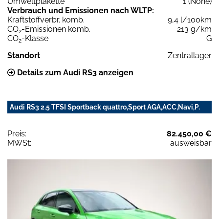
Umweltplakette
1 (None)
Verbrauch und Emissionen nach WLTP:
Kraftstoffverbr. komb.
9,4 l/100km
CO
-Emissionen komb.
213 g/km
2
CO
-Klasse
G
2
Standort
Zentrallager
Details zum Audi RS3 anzeigen
Audi RS3 2.5 TFSI Sportback quattro,Sport AGA,ACC,Navi,P.
Preis:
82.450,00 €
MWSt:
ausweisbar