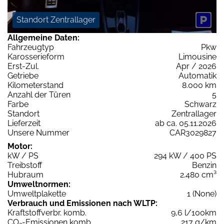
Standort Zentrallager
Allgemeine Daten:
Fahrzeugtyp
Pkw
Karosserieform
Limousine
Erst-Zul.
Apr / 2026
Getriebe
Automatik
Kilometerstand
8.000 km
Anzahl der Türen
5
Farbe
Schwarz
Standort
Zentrallager
Lieferzeit
ab ca. 05.11.2026
Unsere Nummer
CAR3029827
Motor:
kW / PS
294 kW / 400 PS
Treibstoff
Benzin
Hubraum
2.480 cm³
Umweltnormen:
Umweltplakette
1 (None)
Verbrauch und Emissionen nach WLTP:
Kraftstoffverbr. komb.
9,6 l/100km
CO
-Emissionen komb.
217 g/km