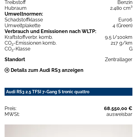
Treibstoff
Benzin
Hubraum
2.480 cm³
Umweltnormen:
Schadstoffklasse
Euro6
Umweltplakette
4 (Green)
Verbrauch und Emissionen nach WLTP:
Kraftstoffverbr. komb.
9,5 l/100km
CO
-Emissionen komb.
217 g/km
2
CO
-Klasse
G
2
Standort
Zentrallager
Details zum Audi RS3 anzeigen
Audi RS3 2.5 TFSI 7-Gang S tronic quattro
Preis:
68.550,00 €
MWSt:
ausweisbar