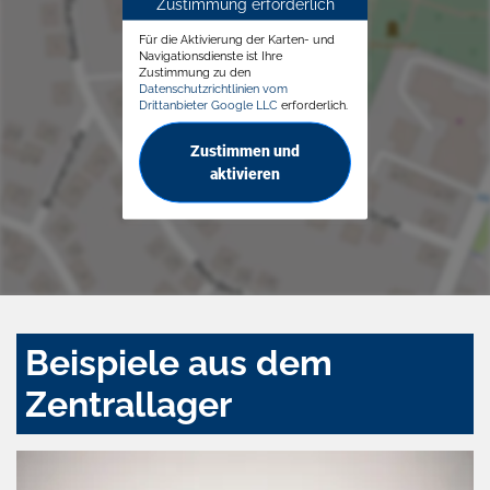
Zustimmung erforderlich
Für die Aktivierung der Karten- und
Navigationsdienste ist Ihre
Zustimmung zu den
Datenschutzrichtlinien vom
Drittanbieter Google LLC
erforderlich.
Zustimmen und
aktivieren
Beispiele aus dem
Zentrallager