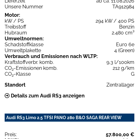
Lieferzeit
ab ca. 11.08.2026
Unsere Nummer
TA912984
Motor:
kW / PS
294 kW / 400 PS
Treibstoff
Benzin
Hubraum
2.480 cm³
Umweltnormen:
Schadstoffklasse
Euro 6e
Umweltplakette
4 (Green)
Verbrauch und Emissionen nach WLTP:
Kraftstoffverbr. komb.
9,3 l/100km
CO
-Emissionen komb.
212 g/km
2
CO
-Klasse
G
2
Standort
Zentrallager
Details zum Audi RS3 anzeigen
Audi RS3 Limo 2.5 TFSI PANO 280 B&O SAGA REAR VIEW
Preis:
57.800,00 €