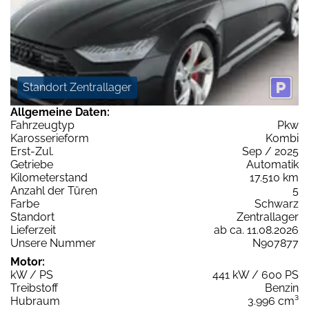
Standort Zentrallager
Allgemeine Daten:
Fahrzeugtyp
Pkw
Karosserieform
Kombi
Erst-Zul.
Sep / 2025
Getriebe
Automatik
Kilometerstand
17.510 km
Anzahl der Türen
5
Farbe
Schwarz
Standort
Zentrallager
Lieferzeit
ab ca. 11.08.2026
Unsere Nummer
N907877
Motor:
kW / PS
441 kW / 600 PS
Treibstoff
Benzin
Hubraum
3.996 cm³