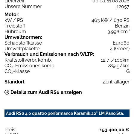
Lieferzeit
ab ca. 11.08.2026
Unsere Nummer
12057
Motor:
kW / PS
463 kW / 630 PS
Treibstoff
Benzin
Hubraum
3.996 cm³
Umweltnormen:
Schadstoffklasse
Euro6d
Umweltplakette
4 (Green)
Verbrauch und Emissionen nach WLTP:
Kraftstoffverbr. komb.
12,7 l/100km
CO
-Emissionen komb.
289 g/km
2
CO
-Klasse
G
2
Standort
Zentrallager
Details zum Audi RS6 anzeigen
Audi RS6 4.0 quattro performance Keramik,22" LM,Pano,Sta.
Preis:
153.400,00 €