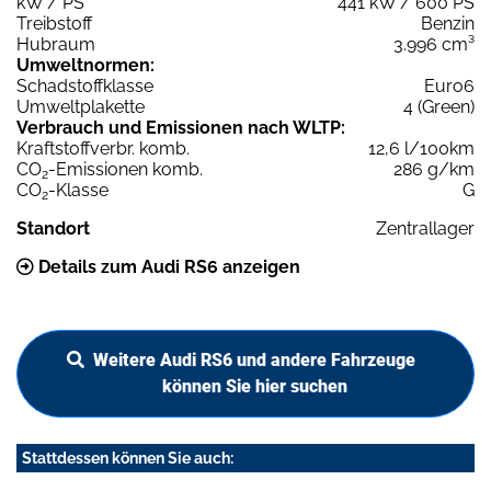
kW / PS
441 kW / 600 PS
Treibstoff
Benzin
Hubraum
3.996 cm³
Umweltnormen:
Schadstoffklasse
Euro6
Umweltplakette
4 (Green)
Verbrauch und Emissionen nach WLTP:
Kraftstoffverbr. komb.
12,6 l/100km
CO
-Emissionen komb.
286 g/km
2
CO
-Klasse
G
2
Standort
Zentrallager
Details zum Audi RS6 anzeigen
Weitere Audi RS6 und andere Fahrzeuge
können Sie hier suchen
Stattdessen können Sie auch: