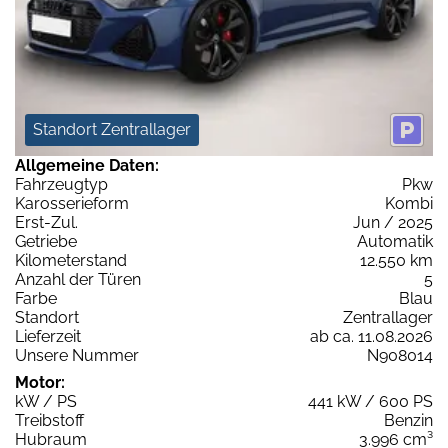
Standort Zentrallager
Allgemeine Daten:
Fahrzeugtyp
Pkw
Karosserieform
Kombi
Erst-Zul.
Jun / 2025
Getriebe
Automatik
Kilometerstand
12.550 km
Anzahl der Türen
5
Farbe
Blau
Standort
Zentrallager
Lieferzeit
ab ca. 11.08.2026
Unsere Nummer
N908014
Motor:
kW / PS
441 kW / 600 PS
Treibstoff
Benzin
Hubraum
3.996 cm³