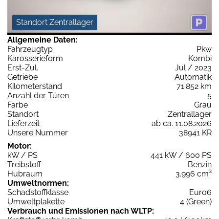
Standort Zentrallager
Allgemeine Daten:
Fahrzeugtyp
Pkw
Karosserieform
Kombi
Erst-Zul.
Jul / 2023
Getriebe
Automatik
Kilometerstand
71.852 km
Anzahl der Türen
5
Farbe
Grau
Standort
Zentrallager
Lieferzeit
ab ca. 11.08.2026
Unsere Nummer
38941 KR
Motor:
kW / PS
441 kW / 600 PS
Treibstoff
Benzin
Hubraum
3.996 cm³
Umweltnormen:
Schadstoffklasse
Euro6
Umweltplakette
4 (Green)
Verbrauch und Emissionen nach WLTP: