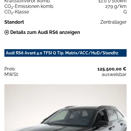
Kraftstoffverbr. komb.
12,0 l/100km
CO
-Emissionen komb.
279 g/km
2
CO
-Klasse
G
2
Standort
Zentrallager
Details zum Audi RS6 anzeigen
Audi RS6 Avant 4.0 TFSI Q Tip. Matrix/ACC/HuD/Standhz
Preis:
125.500,00 €
MWSt:
ausweisbar