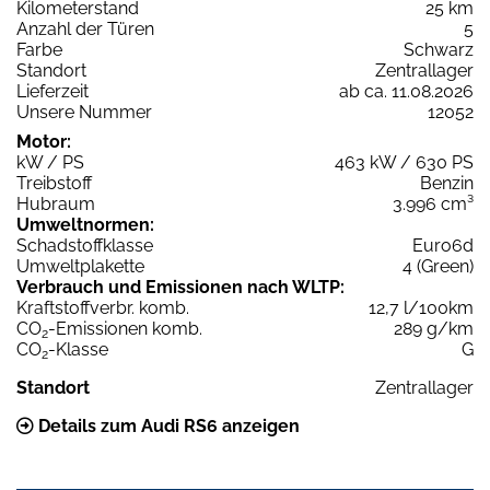
Kilometerstand
25 km
Anzahl der Türen
5
Farbe
Schwarz
Standort
Zentrallager
Lieferzeit
ab ca. 11.08.2026
Unsere Nummer
12052
Motor:
kW / PS
463 kW / 630 PS
Treibstoff
Benzin
Hubraum
3.996 cm³
Umweltnormen:
Schadstoffklasse
Euro6d
Umweltplakette
4 (Green)
Verbrauch und Emissionen nach WLTP:
Kraftstoffverbr. komb.
12,7 l/100km
CO
-Emissionen komb.
289 g/km
2
CO
-Klasse
G
2
Standort
Zentrallager
Details zum Audi RS6 anzeigen