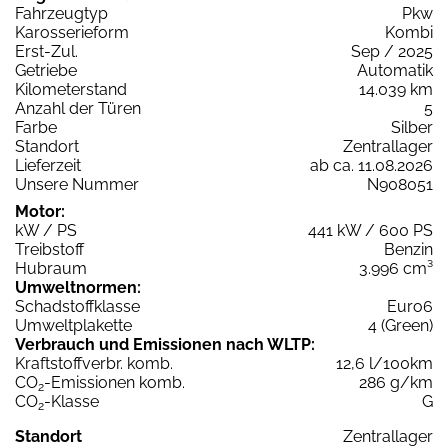
Fahrzeugtyp
Pkw
Karosserieform
Kombi
Erst-Zul.
Sep / 2025
Getriebe
Automatik
Kilometerstand
14.039 km
Anzahl der Türen
5
Farbe
Silber
Standort
Zentrallager
Lieferzeit
ab ca. 11.08.2026
Unsere Nummer
N908051
Motor:
kW / PS
441 kW / 600 PS
Treibstoff
Benzin
Hubraum
3.996 cm³
Umweltnormen:
Schadstoffklasse
Euro6
Umweltplakette
4 (Green)
Verbrauch und Emissionen nach WLTP:
Kraftstoffverbr. komb.
12,6 l/100km
CO
-Emissionen komb.
286 g/km
2
CO
-Klasse
G
2
Standort
Zentrallager