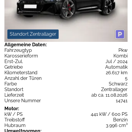
Standort Zentrallager
Allgemeine Daten:
Fahrzeugtyp
Pkw
Karosserieform
Kombi
Erst-Zul.
Jul / 2024
Getriebe
Automatik
Kilometerstand
26.617 km
Anzahl der Türen
5
Farbe
Schwarz
Standort
Zentrallager
Lieferzeit
ab ca. 11.08.2026
Unsere Nummer
14741
Motor:
kW / PS
441 kW / 600 PS
Treibstoff
Benzin
Hubraum
3.996 cm³
Umweltnormen: