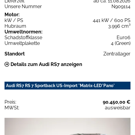
Lieferzeit
ab ca. 11.08.2026
Unsere Nummer
N909114
Motor:
kW / PS
441 kW / 600 PS
Hubraum
3.996 cm³
Umweltnormen:
Schadstoffklasse
Euro6
Umweltplakette
4 (Green)
Standort
Zentrallager
Details zum Audi RS7 anzeigen
Audi RS7 RS 7 Sportback US-Import *Matrix-LED*Pano*
Preis:
90.450,00 €
MWSt:
ausweisbar