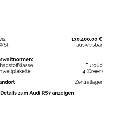
eis:
130.400,00 €
WSt:
ausweisbar
mweltnormen:
hadstoffklasse
Euro6d
weltplakette
4 (Green)
andort
Zentrallager
Details zum Audi RS7 anzeigen