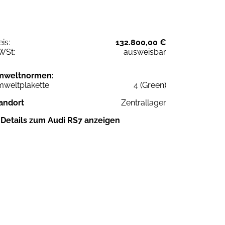
eis:
132.800,00 €
WSt:
ausweisbar
mweltnormen:
weltplakette
4 (Green)
andort
Zentrallager
Details zum Audi RS7 anzeigen