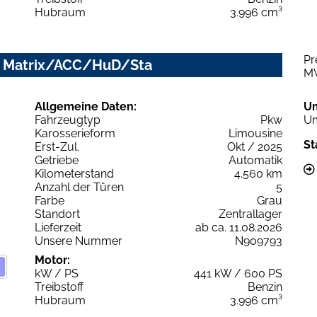
Hubraum
3.996 cm³
Pr
ip. Matrix/ACC/HuD/Sta
M
Allgemeine Daten:
U
Fahrzeugtyp
Pkw
Um
Karosserieform
Limousine
St
Erst-Zul.
Okt / 2025
Getriebe
Automatik
Kilometerstand
4.560 km
Anzahl der Türen
5
Farbe
Grau
Standort
Zentrallager
Lieferzeit
ab ca. 11.08.2026
Unsere Nummer
N909793
Motor:
kW / PS
441 kW / 600 PS
Treibstoff
Benzin
Hubraum
3.996 cm³