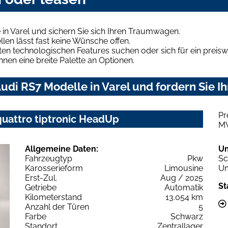
in Varel und sichern Sie sich Ihren Traumwagen.
len lässt fast keine Wünsche offen.
en technologischen Features suchen oder sich für ein preiswe
hnen eine breite Palette an Optionen.
di RS7 Modelle in Varel und fordern Sie I
Pr
quattro tiptronic HeadUp
M
Allgemeine Daten:
U
Fahrzeugtyp
Pkw
Sc
Karosserieform
Limousine
Um
Erst-Zul.
Aug / 2025
St
Getriebe
Automatik
Kilometerstand
13.054 km
Anzahl der Türen
5
Farbe
Schwarz
Standort
Zentrallager