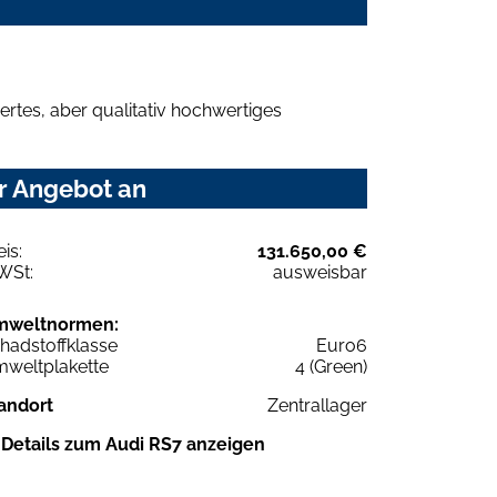
rtes, aber qualitativ hochwertiges
hr Angebot an
eis:
131.650,00 €
WSt:
ausweisbar
mweltnormen:
hadstoffklasse
Euro6
weltplakette
4 (Green)
andort
Zentrallager
Details zum Audi RS7 anzeigen