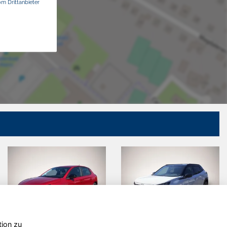
om Drittanbieter
tion zu