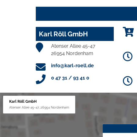
Karl Röll GmbH
Atenser Allee 45-47
26954 Nordenham
info@karl-roell.de
0 47 31 / 93 41 0
Karl Röll GmbH
Atenser Allee 45-47, 26954 Nordenham