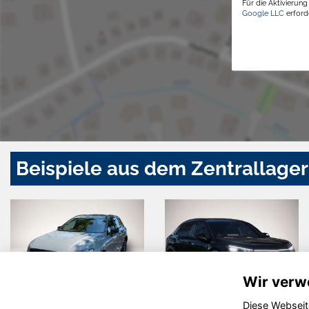
Für die Aktivierun
Google LLC
erforde
Beispiele aus dem Zentrallager
Wir verw
Diese Webseit