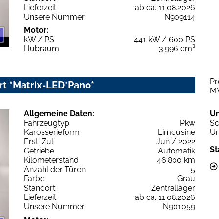
Lieferzeit
ab ca. 11.08.2026
Unsere Nummer
N909114
Motor:
kW / PS
441 kW / 600 PS
Hubraum
3.996 cm³
Pr
t *Matrix-LED*Pano*
M
Allgemeine Daten:
U
Fahrzeugtyp
Pkw
Sc
Karosserieform
Limousine
Um
Erst-Zul.
Jun / 2022
St
Getriebe
Automatik
Kilometerstand
46.800 km
Anzahl der Türen
5
Farbe
Grau
Standort
Zentrallager
Lieferzeit
ab ca. 11.08.2026
Unsere Nummer
N901059