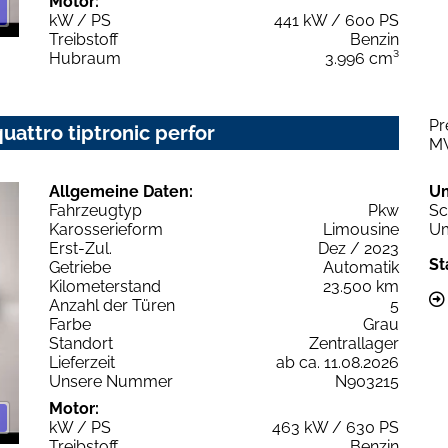
Motor:
kW / PS
441 kW / 600 PS
Treibstoff
Benzin
Hubraum
3.996 cm³
Pr
uattro tiptronic perfor
M
Allgemeine Daten:
U
Fahrzeugtyp
Pkw
Sc
Karosserieform
Limousine
Um
Erst-Zul.
Dez / 2023
St
Getriebe
Automatik
Kilometerstand
23.500 km
Anzahl der Türen
5
Farbe
Grau
Standort
Zentrallager
Lieferzeit
ab ca. 11.08.2026
Unsere Nummer
N903215
Motor:
kW / PS
463 kW / 630 PS
Treibstoff
Benzin