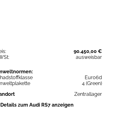
eis:
90.450,00 €
WSt:
ausweisbar
mweltnormen:
hadstoffklasse
Euro6d
weltplakette
4 (Green)
andort
Zentrallager
Details zum Audi RS7 anzeigen