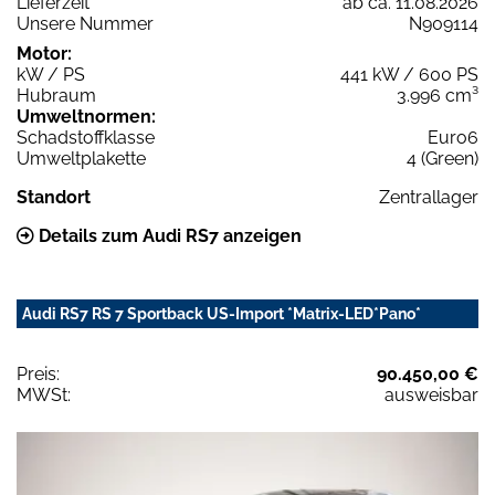
Lieferzeit
ab ca. 11.08.2026
Unsere Nummer
N909114
Motor:
kW / PS
441 kW / 600 PS
Hubraum
3.996 cm³
Umweltnormen:
Schadstoffklasse
Euro6
Umweltplakette
4 (Green)
Standort
Zentrallager
Details zum Audi RS7 anzeigen
Audi RS7 RS 7 Sportback US-Import *Matrix-LED*Pano*
Preis:
90.450,00 €
MWSt:
ausweisbar