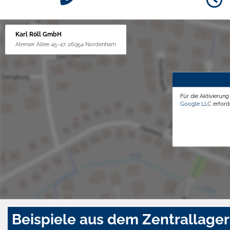
Karl Röll GmbH
Atenser Allee 45-47, 26954 Nordenham
Für die Aktivierun
Google LLC
erforde
Beispiele aus dem Zentrallager