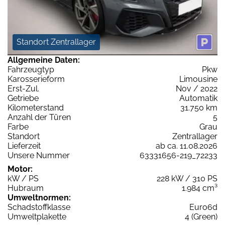
Standort Zentrallager
Allgemeine Daten:
Fahrzeugtyp
Pkw
Karosserieform
Limousine
Erst-Zul.
Nov / 2022
Getriebe
Automatik
Kilometerstand
31.750 km
Anzahl der Türen
5
Farbe
Grau
Standort
Zentrallager
Lieferzeit
ab ca. 11.08.2026
Unsere Nummer
63331656-219_72233
Motor:
kW / PS
228 kW / 310 PS
Hubraum
1.984 cm³
Umweltnormen:
Schadstoffklasse
Euro6d
Umweltplakette
4 (Green)