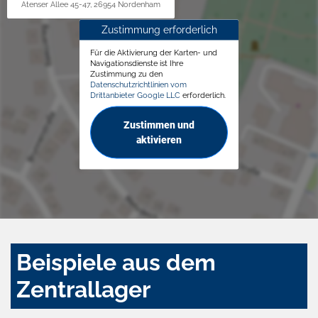
Atenser Allee 45-47, 26954 Nordenham
Zustimmung erforderlich
Für die Aktivierung der Karten- und
Navigationsdienste ist Ihre
Zustimmung zu den
Datenschutzrichtlinien vom
Drittanbieter Google LLC
erforderlich.
Zustimmen und
aktivieren
Beispiele aus dem
Zentrallager