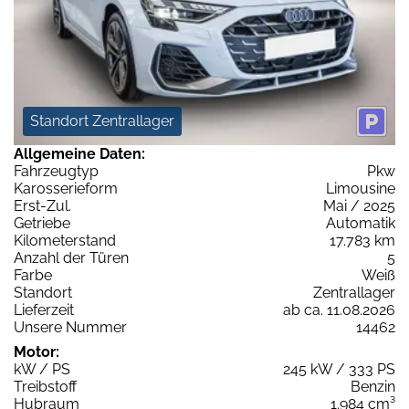
Standort Zentrallager
Allgemeine Daten:
Fahrzeugtyp
Pkw
Karosserieform
Limousine
Erst-Zul.
Mai / 2025
Getriebe
Automatik
Kilometerstand
17.783 km
Anzahl der Türen
5
Farbe
Weiß
Standort
Zentrallager
Lieferzeit
ab ca. 11.08.2026
Unsere Nummer
14462
Motor:
kW / PS
245 kW / 333 PS
Treibstoff
Benzin
Hubraum
1.984 cm³