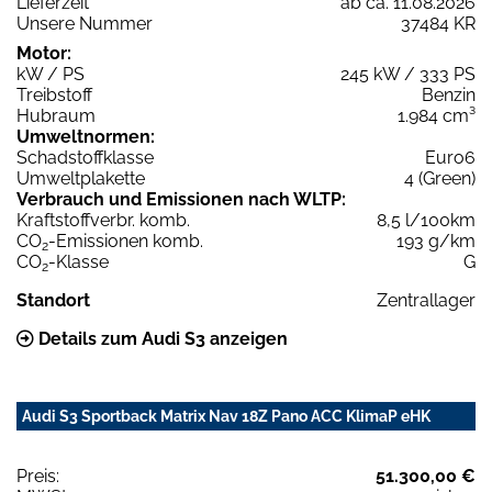
Lieferzeit
ab ca. 11.08.2026
Unsere Nummer
37484 KR
Motor:
kW / PS
245 kW / 333 PS
Treibstoff
Benzin
Hubraum
1.984 cm³
Umweltnormen:
Schadstoffklasse
Euro6
Umweltplakette
4 (Green)
Verbrauch und Emissionen nach WLTP:
Kraftstoffverbr. komb.
8,5 l/100km
CO
-Emissionen komb.
193 g/km
2
CO
-Klasse
G
2
Standort
Zentrallager
Details zum Audi S3 anzeigen
Audi S3 Sportback Matrix Nav 18Z Pano ACC KlimaP eHK
Preis:
51.300,00 €