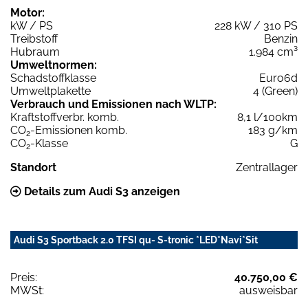
Motor:
kW / PS
228 kW / 310 PS
Treibstoff
Benzin
Hubraum
1.984 cm³
Umweltnormen:
Schadstoffklasse
Euro6d
Umweltplakette
4 (Green)
Verbrauch und Emissionen nach WLTP:
Kraftstoffverbr. komb.
8,1 l/100km
CO
-Emissionen komb.
183 g/km
2
CO
-Klasse
G
2
Standort
Zentrallager
Details zum Audi S3 anzeigen
Audi S3 Sportback 2.0 TFSI qu- S-tronic *LED*Navi*Sit
Preis:
40.750,00 €
MWSt:
ausweisbar