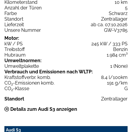
Kilometerstand
10 km
Anzahl der Türen
5
Farbe
Schwarz
Standort
Zentrallager
Lieferzeit
ab ca. 07.10.2026
Unsere Nummer
GW-V3785
Motor:
kW / PS
245 kW / 333 PS
Treibstoff
Benzin
Hubraum
1.984 cm³
Umweltnormen:
Umweltplakette
1 (None)
Verbrauch und Emissionen nach WLTP:
Kraftstoffverbr. komb.
8,4 l/100km
CO
-Emissionen komb.
191 g/km
2
CO
-Klasse
G
2
Standort
Zentrallager
Details zum Audi S3 anzeigen
Audi S3