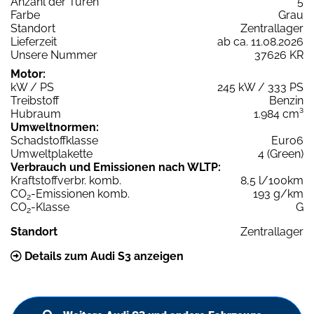
Anzahl der Türen
5
Farbe
Grau
Standort
Zentrallager
Lieferzeit
ab ca. 11.08.2026
Unsere Nummer
37626 KR
Motor:
kW / PS
245 kW / 333 PS
Treibstoff
Benzin
Hubraum
1.984 cm³
Umweltnormen:
Schadstoffklasse
Euro6
Umweltplakette
4 (Green)
Verbrauch und Emissionen nach WLTP:
Kraftstoffverbr. komb.
8,5 l/100km
CO
-Emissionen komb.
193 g/km
2
CO
-Klasse
G
2
Standort
Zentrallager
Details zum Audi S3 anzeigen