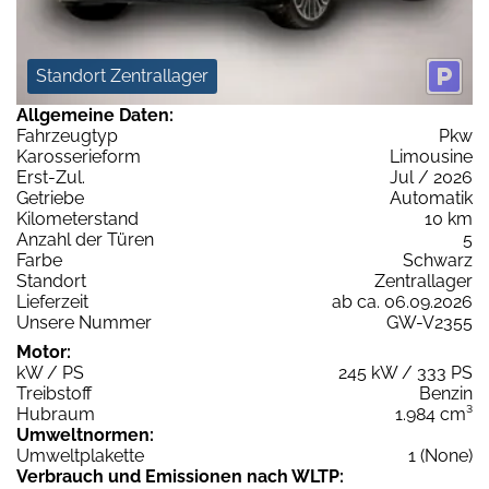
Standort Zentrallager
Allgemeine Daten:
Fahrzeugtyp
Pkw
Karosserieform
Limousine
Erst-Zul.
Jul / 2026
Getriebe
Automatik
Kilometerstand
10 km
Anzahl der Türen
5
Farbe
Schwarz
Standort
Zentrallager
Lieferzeit
ab ca. 06.09.2026
Unsere Nummer
GW-V2355
Motor:
kW / PS
245 kW / 333 PS
Treibstoff
Benzin
Hubraum
1.984 cm³
Umweltnormen:
Umweltplakette
1 (None)
Verbrauch und Emissionen nach WLTP: