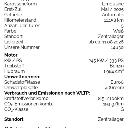
Karosserieform
Limousine
Erst-Zul.
Mai / 2025
Getriebe
Automatik
Kilometerstand
11.158 km
Anzahl der Türen
5
Farbe
Weiß
Standort
Zentrallager
Lieferzeit
ab ca. 11.08.2026
Unsere Nummer
14630
Motor:
kW / PS
245 kW / 333 PS
Treibstoff
Benzin
Hubraum
1.984 cm³
Umweltnormen:
Schadstoffklasse
Euro6
Umweltplakette
4 (Green)
Verbrauch und Emissionen nach WLTP:
Kraftstoffverbr. komb.
8,5 l/100km
CO
-Emissionen komb.
193 g/km
2
CO
-Klasse
G
2
Standort
Zentrallager