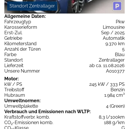
Standort Zentrallager
Allgemeine Daten:
Fahrzeugtyp
Pkw
Karosserieform
Limousine
Erst-Zul.
Sep / 2025
Getriebe
Automatik
Kilometerstand
9.370 km
Anzahl der Türen
5
Farbe
Blau
Standort
Zentrallager
Lieferzeit
ab ca. 11.08.2026
Unsere Nummer
A010377
Motor:
kW / PS
245 kW / 333 PS
Treibstoff
Benzin
Hubraum
1.984 cm³
Umweltnormen:
Umweltplakette
4 (Green)
Verbrauch und Emissionen nach WLTP:
Kraftstoffverbr. komb.
8,3 l/100km
CO
-Emissionen komb.
188 g/km
2
CO
-Klasse
G