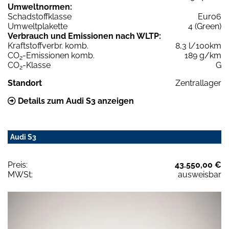
Umweltnormen:
Schadstoffklasse
Euro6
Umweltplakette
4 (Green)
Verbrauch und Emissionen nach WLTP:
Kraftstoffverbr. komb.
8,3 l/100km
CO
-Emissionen komb.
189 g/km
2
CO
-Klasse
G
2
Standort
Zentrallager
Details zum Audi S3 anzeigen
Audi S3
Preis:
43.550,00 €
MWSt:
ausweisbar