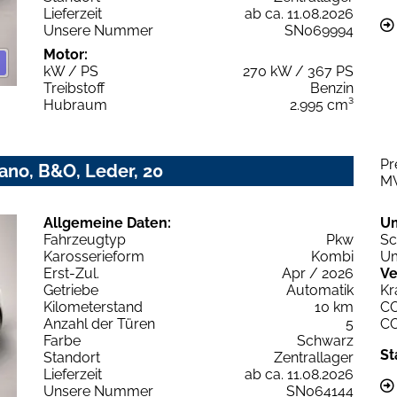
Lieferzeit
ab ca. 11.08.2026
Unsere Nummer
SN069994
Motor:
kW / PS
270 kW / 367 PS
Treibstoff
Benzin
Hubraum
2.995 cm³
Pr
Pano, B&O, Leder, 20
M
Allgemeine Daten:
U
Fahrzeugtyp
Pkw
Sc
Karosserieform
Kombi
Um
Erst-Zul.
Apr / 2026
Ve
Getriebe
Automatik
Kr
Kilometerstand
10 km
C
Anzahl der Türen
5
C
Farbe
Schwarz
St
Standort
Zentrallager
Lieferzeit
ab ca. 11.08.2026
Unsere Nummer
SN064144