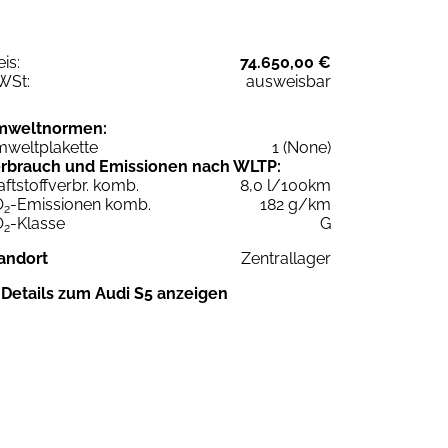
eis:
74.650,00 €
WSt:
ausweisbar
mweltnormen:
weltplakette
1 (None)
rbrauch und Emissionen nach WLTP:
aftstoffverbr. komb.
8,0 l/100km
O
-Emissionen komb.
182 g/km
2
O
-Klasse
G
2
andort
Zentrallager
Details zum Audi S5 anzeigen