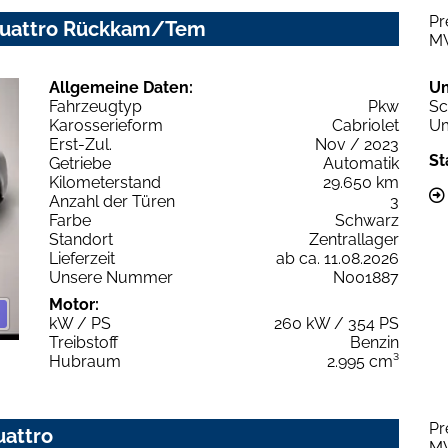
Pr
c quattro Rückkam/Tem
M
Allgemeine Daten:
U
Fahrzeugtyp
Pkw
Sc
Karosserieform
Cabriolet
Um
Erst-Zul.
Nov / 2023
St
Getriebe
Automatik
Kilometerstand
29.650 km
Anzahl der Türen
3
Farbe
Schwarz
Standort
Zentrallager
Lieferzeit
ab ca. 11.08.2026
Unsere Nummer
N001887
Motor:
kW / PS
260 kW / 354 PS
Treibstoff
Benzin
Hubraum
2.995 cm³
Pr
uattro
M