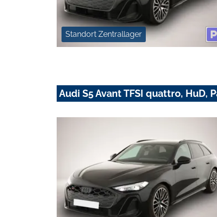
Standort Zentrallager
Audi S5 Avant TFSI quattro, HuD, 