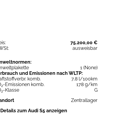
eis:
75.200,00 €
WSt:
ausweisbar
mweltnormen:
weltplakette
1 (None)
rbrauch und Emissionen nach WLTP:
aftstoffverbr. komb.
7,8 l/100km
O
-Emissionen komb.
178 g/km
2
O
-Klasse
G
2
andort
Zentrallager
Details zum Audi S5 anzeigen