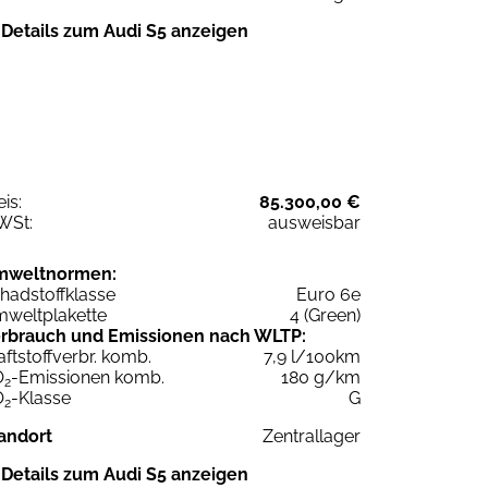
Details zum Audi S5 anzeigen
eis:
85.300,00 €
WSt:
ausweisbar
mweltnormen:
hadstoffklasse
Euro 6e
weltplakette
4 (Green)
rbrauch und Emissionen nach WLTP:
aftstoffverbr. komb.
7,9 l/100km
O
-Emissionen komb.
180 g/km
2
O
-Klasse
G
2
andort
Zentrallager
Details zum Audi S5 anzeigen