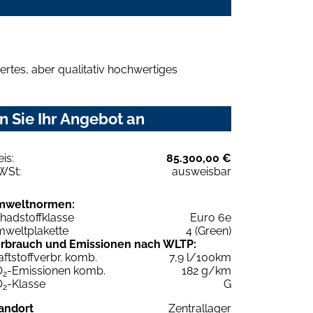
rtes, aber qualitativ hochwertiges
 Sie Ihr Angebot an
eis:
85.300,00 €
WSt:
ausweisbar
mweltnormen:
hadstoffklasse
Euro 6e
weltplakette
4 (Green)
rbrauch und Emissionen nach WLTP:
aftstoffverbr. komb.
7,9 l/100km
O
-Emissionen komb.
182 g/km
2
O
-Klasse
G
2
andort
Zentrallager