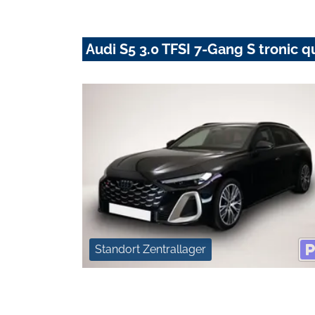
Audi S5 3.0 TFSI 7-Gang S tronic q
Standort Zentrallager