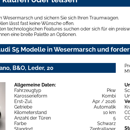
in Wesermarsch und sichern Sie sich Ihren Traumwagen.
len lässt fast keine Wünsche offen.
en technologischen Features suchen oder sich für ein preiswe
hnen eine breite Palette an Optionen.
udi S5 Modelle in Wesermarsch und fordern
Pr
Pano, B&O, Leder, 20
M
Allgemeine Daten:
U
Fahrzeugtyp
Pkw
Sc
Karosserieform
Kombi
Um
Erst-Zul.
Apr / 2026
Ve
Getriebe
Automatik
Kr
Kilometerstand
10 km
C
Anzahl der Türen
5
C
Farbe
Schwarz
St
Standort
Zentrallager