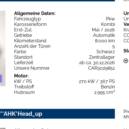
Allgemeine Daten:
U
Fahrzeugtyp
Pkw
Um
Karosserieform
Kombi
Ve
Erst-Zul.
Mai / 2026
Kr
Getriebe
Automatik
C
Kilometerstand
8.000 km
C
Anzahl der Türen
5
St
Farbe
Schwarz
Standort
Zentrallager
Lieferzeit
ab ca. 30.12.2026
Unsere Nummer
CAR3029851
Motor:
kW / PS
270 kW / 367 PS
Treibstoff
Benzin
Hubraum
2.995 cm³
Pr
O**AHK*Head_up
M