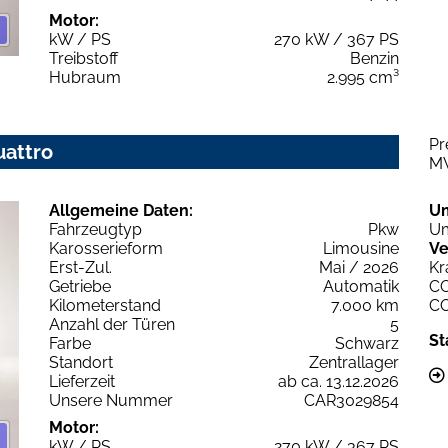
Motor:
kW / PS
270 kW / 367 PS
Treibstoff
Benzin
Hubraum
2.995 cm³
Pr
uattro
M
Allgemeine Daten:
U
Fahrzeugtyp
Pkw
Um
Karosserieform
Limousine
Ve
Erst-Zul.
Mai / 2026
Kr
Getriebe
Automatik
C
Kilometerstand
7.000 km
C
Anzahl der Türen
5
St
Farbe
Schwarz
Standort
Zentrallager
Lieferzeit
ab ca. 13.12.2026
Unsere Nummer
CAR3029854
Motor:
kW / PS
270 kW / 367 PS