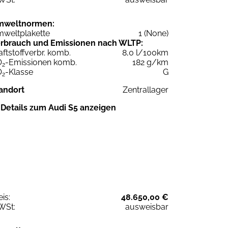
mweltnormen:
weltplakette
1 (None)
rbrauch und Emissionen nach WLTP:
aftstoffverbr. komb.
8,0 l/100km
O
-Emissionen komb.
182 g/km
2
O
-Klasse
G
2
andort
Zentrallager
Details zum Audi S5 anzeigen
eis:
48.650,00 €
WSt:
ausweisbar