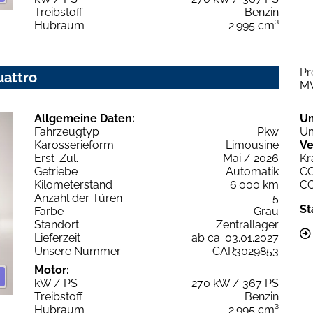
Treibstoff
Benzin
Hubraum
2.995 cm³
Pr
uattro
M
Allgemeine Daten:
U
Fahrzeugtyp
Pkw
Um
Karosserieform
Limousine
Ve
Erst-Zul.
Mai / 2026
Kr
Getriebe
Automatik
C
Kilometerstand
6.000 km
C
Anzahl der Türen
5
St
Farbe
Grau
Standort
Zentrallager
Lieferzeit
ab ca. 03.01.2027
Unsere Nummer
CAR3029853
Motor:
kW / PS
270 kW / 367 PS
Treibstoff
Benzin
Hubraum
2.995 cm³