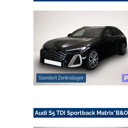
Standort Zentrallager
Audi S5 TDI Sportback Matrix*B&