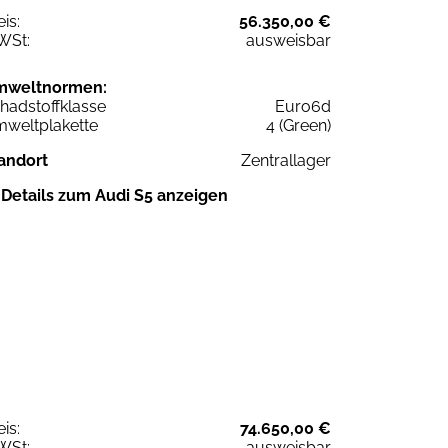
eis:
56.350,00 €
WSt:
ausweisbar
mweltnormen:
hadstoffklasse
Euro6d
weltplakette
4 (Green)
andort
Zentrallager
Details zum Audi S5 anzeigen
eis:
74.650,00 €
WSt:
ausweisbar