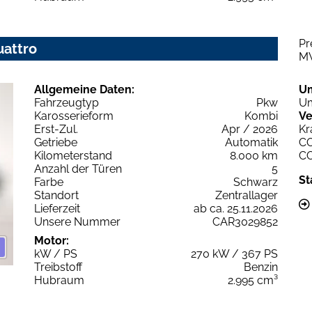
Pr
uattro
M
Allgemeine Daten:
U
Fahrzeugtyp
Pkw
Um
Karosserieform
Kombi
Ve
Erst-Zul.
Apr / 2026
Kr
Getriebe
Automatik
C
Kilometerstand
8.000 km
C
Anzahl der Türen
5
St
Farbe
Schwarz
Standort
Zentrallager
Lieferzeit
ab ca. 25.11.2026
Unsere Nummer
CAR3029852
Motor:
kW / PS
270 kW / 367 PS
Treibstoff
Benzin
Hubraum
2.995 cm³