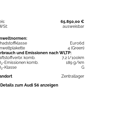
eis:
65.850,00 €
WSt:
ausweisbar
mweltnormen:
hadstoffklasse
Euro6d
weltplakette
4 (Green)
rbrauch und Emissionen nach WLTP:
aftstoffverbr. komb.
7,2 l/100km
O
-Emissionen komb.
189 g/km
2
O
-Klasse
G
2
andort
Zentrallager
Details zum Audi S6 anzeigen