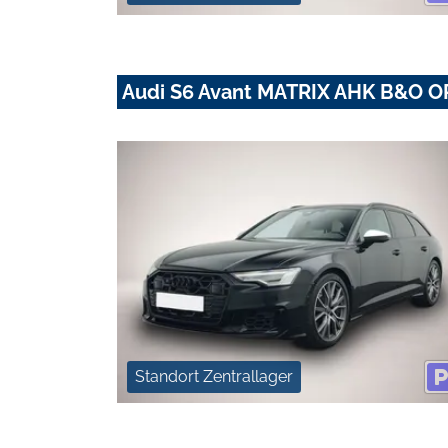
Audi S6 Avant MATRIX AHK B&O 
Standort Zentrallager