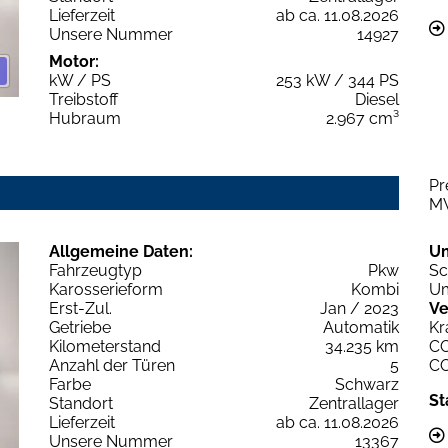
Lieferzeit
ab ca. 11.08.2026
Unsere Nummer
14927
Motor:
kW / PS
253 kW / 344 PS
Treibstoff
Diesel
Hubraum
2.967 cm³
Pr
M
Allgemeine Daten:
U
Fahrzeugtyp
Pkw
Sc
Karosserieform
Kombi
Um
Erst-Zul.
Jan / 2023
Ve
Getriebe
Automatik
Kr
Kilometerstand
34.235 km
C
Anzahl der Türen
5
C
Farbe
Schwarz
St
Standort
Zentrallager
Lieferzeit
ab ca. 11.08.2026
Unsere Nummer
13367