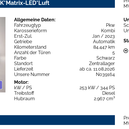
Pr
AHK*Matrix-LED*Luft
M
Allgemeine Daten:
U
Fahrzeugtyp
Pkw
Sc
Karosserieform
Kombi
Um
Erst-Zul.
Jan / 2023
St
Getriebe
Automatik
Kilometerstand
84.447 km
Anzahl der Türen
5
Farbe
Schwarz
Standort
Zentrallager
Lieferzeit
ab ca. 11.08.2026
Unsere Nummer
N039164
Motor:
kW / PS
253 kW / 344 PS
Treibstoff
Diesel
Hubraum
2.967 cm³
Pr
M