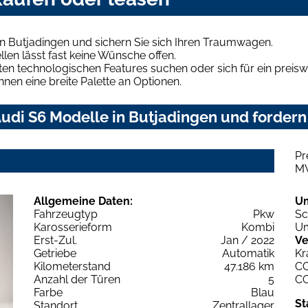
n Butjadingen und sichern Sie sich Ihren Traumwagen.
len lässt fast keine Wünsche offen.
en technologischen Features suchen oder sich für ein preiswe
hnen eine breite Palette an Optionen.
di S6 Modelle in Butjadingen und fordern 
Pr
M
Allgemeine Daten:
U
Fahrzeugtyp
Pkw
Sc
Karosserieform
Kombi
Um
Erst-Zul.
Jan / 2022
Ve
Getriebe
Automatik
Kr
Kilometerstand
47.186 km
C
Anzahl der Türen
5
C
Farbe
Blau
St
Standort
Zentrallager