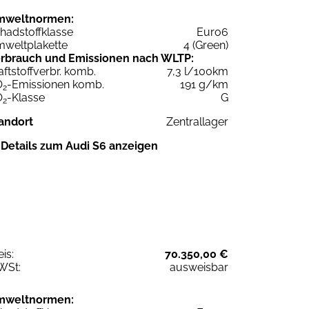
mweltnormen:
hadstoffklasse
Euro6
weltplakette
4 (Green)
rbrauch und Emissionen nach WLTP:
aftstoffverbr. komb.
7,3 l/100km
O
-Emissionen komb.
191 g/km
2
O
-Klasse
G
2
andort
Zentrallager
Details zum Audi S6 anzeigen
eis:
70.350,00 €
WSt:
ausweisbar
mweltnormen: