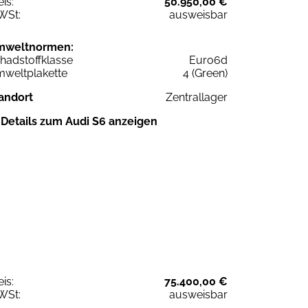
eis:
50.950,00 €
WSt:
ausweisbar
mweltnormen:
hadstoffklasse
Euro6d
weltplakette
4 (Green)
andort
Zentrallager
Details zum Audi S6 anzeigen
eis:
75.400,00 €
WSt:
ausweisbar