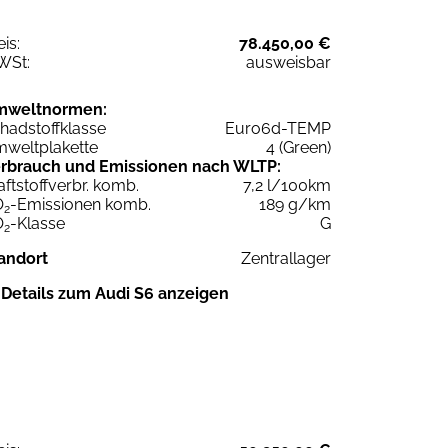
eis:
78.450,00 €
WSt:
ausweisbar
mweltnormen:
hadstoffklasse
Euro6d-TEMP
weltplakette
4 (Green)
rbrauch und Emissionen nach WLTP:
aftstoffverbr. komb.
7,2 l/100km
O
-Emissionen komb.
189 g/km
2
O
-Klasse
G
2
andort
Zentrallager
Details zum Audi S6 anzeigen