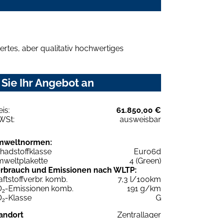
rtes, aber qualitativ hochwertiges
Sie Ihr Angebot an
eis:
61.850,00 €
WSt:
ausweisbar
mweltnormen:
hadstoffklasse
Euro6d
weltplakette
4 (Green)
rbrauch und Emissionen nach WLTP:
aftstoffverbr. komb.
7,3 l/100km
O
-Emissionen komb.
191 g/km
2
O
-Klasse
G
2
andort
Zentrallager