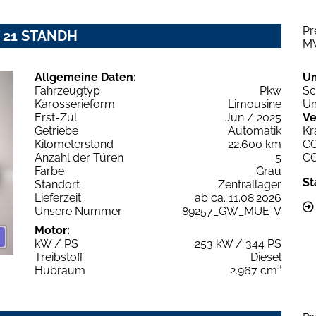
Pr
T 21 STANDH
M
Allgemeine Daten:
U
Fahrzeugtyp
Pkw
Sc
Karosserieform
Limousine
Um
Erst-Zul.
Jun / 2025
Ve
Getriebe
Automatik
Kr
Kilometerstand
22.600 km
C
Anzahl der Türen
5
C
Farbe
Grau
St
Standort
Zentrallager
Lieferzeit
ab ca. 11.08.2026
Unsere Nummer
89257_GW_MUE-V
Motor:
kW / PS
253 kW / 344 PS
Treibstoff
Diesel
Hubraum
2.967 cm³