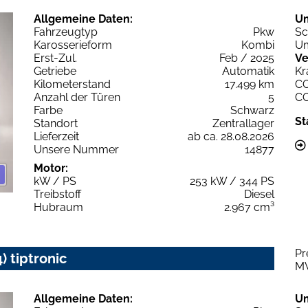
Allgemeine Daten:
U
Fahrzeugtyp
Pkw
Sc
Karosserieform
Kombi
Um
Erst-Zul.
Feb / 2025
Ve
Getriebe
Automatik
Kr
Kilometerstand
17.499 km
C
Anzahl der Türen
5
C
Farbe
Schwarz
St
Standort
Zentrallager
Lieferzeit
ab ca. 28.08.2026
Unsere Nummer
14877
Motor:
kW / PS
253 kW / 344 PS
Treibstoff
Diesel
Hubraum
2.967 cm³
Pr
) tiptronic
M
Allgemeine Daten:
U