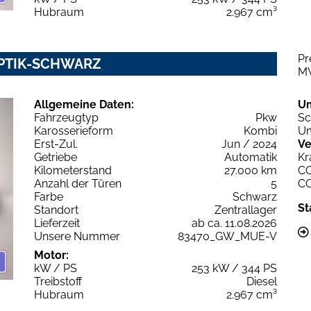
Hubraum
2.967 cm³
Pr
OPTIK-SCHWARZ
M
Allgemeine Daten:
U
Fahrzeugtyp
Pkw
Sc
Karosserieform
Kombi
Um
Erst-Zul.
Jun / 2024
Ve
Getriebe
Automatik
Kr
Kilometerstand
27.000 km
C
Anzahl der Türen
5
C
Farbe
Schwarz
St
Standort
Zentrallager
Lieferzeit
ab ca. 11.08.2026
Unsere Nummer
83470_GW_MUE-V
Motor:
kW / PS
253 kW / 344 PS
Treibstoff
Diesel
Hubraum
2.967 cm³