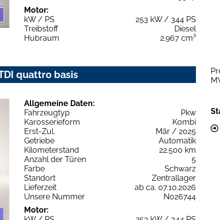
Motor:
kW / PS
253 kW / 344 PS
Treibstoff
Diesel
Hubraum
2.967 cm³
Pr
 TDI quattro basis
M
Allgemeine Daten:
St
Fahrzeugtyp
Pkw
Karosserieform
Kombi
Erst-Zul.
Mär / 2025
Getriebe
Automatik
Kilometerstand
22.500 km
Anzahl der Türen
5
Farbe
Schwarz
Standort
Zentrallager
Lieferzeit
ab ca. 07.10.2026
Unsere Nummer
N026744
Motor:
kW / PS
253 kW / 344 PS