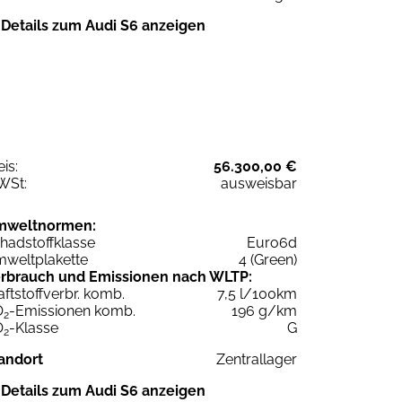
Details zum Audi S6 anzeigen
eis:
56.300,00 €
WSt:
ausweisbar
mweltnormen:
hadstoffklasse
Euro6d
weltplakette
4 (Green)
rbrauch und Emissionen nach WLTP:
aftstoffverbr. komb.
7,5 l/100km
O
-Emissionen komb.
196 g/km
2
O
-Klasse
G
2
andort
Zentrallager
Details zum Audi S6 anzeigen