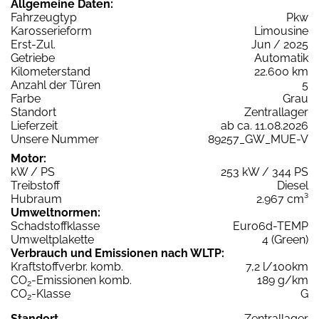
Allgemeine Daten:
Fahrzeugtyp
Pkw
Karosserieform
Limousine
Erst-Zul.
Jun / 2025
Getriebe
Automatik
Kilometerstand
22.600 km
Anzahl der Türen
5
Farbe
Grau
Standort
Zentrallager
Lieferzeit
ab ca. 11.08.2026
Unsere Nummer
89257_GW_MUE-V
Motor:
kW / PS
253 kW / 344 PS
Treibstoff
Diesel
Hubraum
2.967 cm³
Umweltnormen:
Schadstoffklasse
Euro6d-TEMP
Umweltplakette
4 (Green)
Verbrauch und Emissionen nach WLTP:
Kraftstoffverbr. komb.
7,2 l/100km
CO
-Emissionen komb.
189 g/km
2
CO
-Klasse
G
2
Standort
Zentrallager