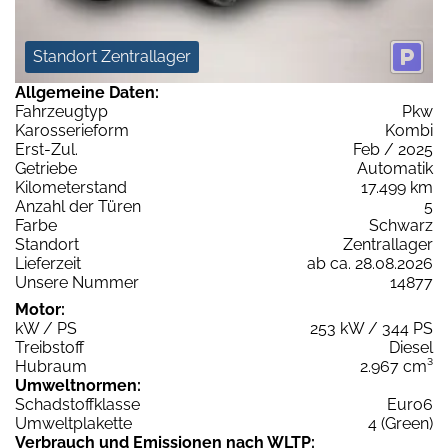
Standort Zentrallager
Allgemeine Daten:
Fahrzeugtyp
Pkw
Karosserieform
Kombi
Erst-Zul.
Feb / 2025
Getriebe
Automatik
Kilometerstand
17.499 km
Anzahl der Türen
5
Farbe
Schwarz
Standort
Zentrallager
Lieferzeit
ab ca. 28.08.2026
Unsere Nummer
14877
Motor:
kW / PS
253 kW / 344 PS
Treibstoff
Diesel
Hubraum
2.967 cm³
Umweltnormen:
Schadstoffklasse
Euro6
Umweltplakette
4 (Green)
Verbrauch und Emissionen nach WLTP: