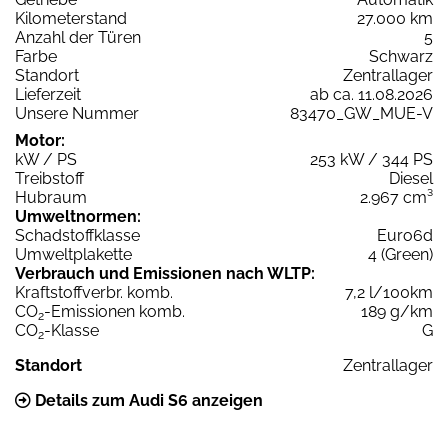
Kilometerstand
27.000 km
Anzahl der Türen
5
Farbe
Schwarz
Standort
Zentrallager
Lieferzeit
ab ca. 11.08.2026
Unsere Nummer
83470_GW_MUE-V
Motor:
kW / PS
253 kW / 344 PS
Treibstoff
Diesel
Hubraum
2.967 cm³
Umweltnormen:
Schadstoffklasse
Euro6d
Umweltplakette
4 (Green)
Verbrauch und Emissionen nach WLTP:
Kraftstoffverbr. komb.
7,2 l/100km
CO
-Emissionen komb.
189 g/km
2
CO
-Klasse
G
2
Standort
Zentrallager
Details zum Audi S6 anzeigen