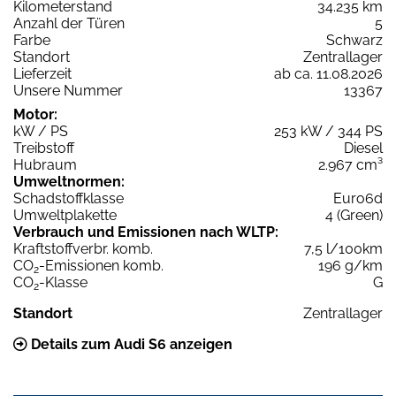
Kilometerstand
34.235 km
Anzahl der Türen
5
Farbe
Schwarz
Standort
Zentrallager
Lieferzeit
ab ca. 11.08.2026
Unsere Nummer
13367
Motor:
kW / PS
253 kW / 344 PS
Treibstoff
Diesel
Hubraum
2.967 cm³
Umweltnormen:
Schadstoffklasse
Euro6d
Umweltplakette
4 (Green)
Verbrauch und Emissionen nach WLTP:
Kraftstoffverbr. komb.
7,5 l/100km
CO
-Emissionen komb.
196 g/km
2
CO
-Klasse
G
2
Standort
Zentrallager
Details zum Audi S6 anzeigen