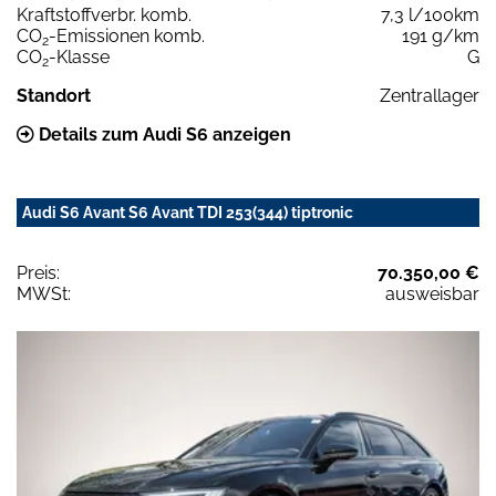
Kraftstoffverbr. komb.
7,3 l/100km
CO
-Emissionen komb.
191 g/km
2
CO
-Klasse
G
2
Standort
Zentrallager
Details zum Audi S6 anzeigen
Audi S6 Avant S6 Avant TDI 253(344) tiptronic
Preis:
70.350,00 €
MWSt:
ausweisbar