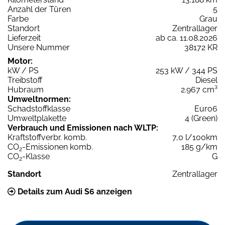
Anzahl der Türen
5
Farbe
Grau
Standort
Zentrallager
Lieferzeit
ab ca. 11.08.2026
Unsere Nummer
38172 KR
Motor:
kW / PS
253 kW / 344 PS
Treibstoff
Diesel
Hubraum
2.967 cm³
Umweltnormen:
Schadstoffklasse
Euro6
Umweltplakette
4 (Green)
Verbrauch und Emissionen nach WLTP:
Kraftstoffverbr. komb.
7,0 l/100km
CO
-Emissionen komb.
185 g/km
2
CO
-Klasse
G
2
Standort
Zentrallager
Details zum Audi S6 anzeigen