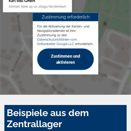
Karl Röll GmbH
Atenser Allee 45-47, 26954 Nordenham
Zustimmung erforderlich
Für die Aktivierung der Karten- und
Navigationsdienste ist Ihre
Zustimmung zu den
Datenschutzrichtlinien vom
Drittanbieter Google LLC
erforderlich.
Zustimmen und
aktivieren
Beispiele aus dem
Zentrallager