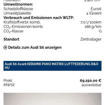
Umweltnormen:
Schadstoffklasse
Euro6
Umweltplakette
4 (Green)
Verbrauch und Emissionen nach WLTP:
Kraftstoffverbr. komb.
7,0 l/100km
CO
-Emissionen komb.
188 g/km
2
CO
-Klasse
G
2
Standort
Zentrallager
Details zum Audi S6 anzeigen
Audi S6 Avant KERAMIK PANO MATRIX LUFTFEDERUNG B&O
HU
Preis:
69.250,00 €
MWSt:
ausweisbar