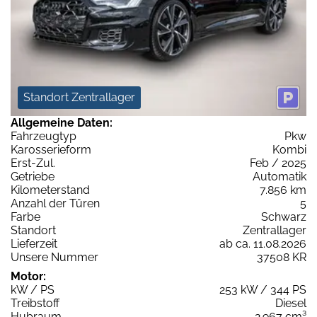
Standort Zentrallager
Allgemeine Daten:
Fahrzeugtyp
Pkw
Karosserieform
Kombi
Erst-Zul.
Feb / 2025
Getriebe
Automatik
Kilometerstand
7.856 km
Anzahl der Türen
5
Farbe
Schwarz
Standort
Zentrallager
Lieferzeit
ab ca. 11.08.2026
Unsere Nummer
37508 KR
Motor:
kW / PS
253 kW / 344 PS
Treibstoff
Diesel
Hubraum
2.967 cm³