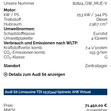
Unsere Nummer
82824_GW_MUE-V
Motor:
kW / PS
253 kW / 344 PS
Treibstoff
Diesel
Hubraum
2.967 cm³
Umweltnormen:
Schadstoffklasse
Euro6d
Umweltplakette
4 (Green)
Verbrauch und Emissionen nach WLTP:
Kraftstoffverbr. komb.
7,4 l/100km
CO
-Emissionen komb.
193 g/km
2
CO
-Klasse
G
2
Standort
Zentrallager
Details zum Audi S6 anzeigen
Audi S6 Limousine TDI 253(344) tiptronic AHK Virtuel
Preis:
71.450,00 €
MWSt:
ausweisbar