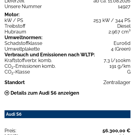
Lieferzeit
ab ca. 11.08.2026
Unsere Nummer
14927
Motor:
kW / PS
253 kW / 344 PS
Treibstoff
Diesel
Hubraum
2.967 cm³
Umweltnormen:
Schadstoffklasse
Euro6d
Umweltplakette
4 (Green)
Verbrauch und Emissionen nach WLTP:
Kraftstoffverbr. komb.
7,3 l/100km
CO
-Emissionen komb.
191 g/km
2
CO
-Klasse
G
2
Standort
Zentrallager
Details zum Audi S6 anzeigen
Audi S6
Preis:
56.300,00 €