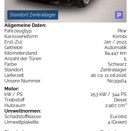
Standort Zentrallager
Allgemeine Daten:
Fahrzeugtyp
Pkw
Karosserieform
Kombi
Erst-Zul.
Jan / 2023
Getriebe
Automatik
Kilometerstand
84.447 km
Anzahl der Türen
5
Farbe
Schwarz
Standort
Zentrallager
Lieferzeit
ab ca. 11.08.2026
Unsere Nummer
N039164
Motor:
kW / PS
253 kW / 344 PS
Treibstoff
Diesel
Hubraum
2.967 cm³
Umweltnormen:
Schadstoffklasse
Euro6d
Umweltplakette
4 (Green)