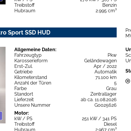
Treibstoff
Benzin
Hubraum
2.995 cm³
Pr
ttro Sport SSD HUD
M
Allgemeine Daten:
U
Fahrzeugtyp
Pkw
Sc
Karosserieform
Geländewagen
Um
Erst-Zul.
Apr / 2022
St
Getriebe
Automatik
Kilometerstand
71.100 km
Anzahl der Türen
5
Farbe
Grau
Standort
Zentrallager
Lieferzeit
ab ca. 11.08.2026
Unsere Nummer
G0025626
Motor:
kW / PS
251 kW / 341 PS
Treibstoff
Diesel
Hubraum
2.967 cm³