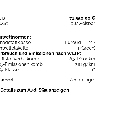
eis:
71.550,00 €
WSt:
ausweisbar
mweltnormen:
hadstoffklasse
Euro6d-TEMP
weltplakette
4 (Green)
rbrauch und Emissionen nach WLTP:
aftstoffverbr. komb.
8,3 l/100km
O
-Emissionen komb.
218 g/km
2
O
-Klasse
G
2
andort
Zentrallager
Details zum Audi SQ5 anzeigen