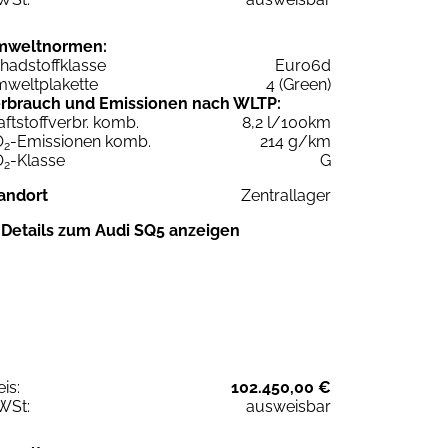
mweltnormen:
hadstoffklasse
Euro6d
weltplakette
4 (Green)
rbrauch und Emissionen nach WLTP:
aftstoffverbr. komb.
8,2 l/100km
O
-Emissionen komb.
214 g/km
2
O
-Klasse
G
2
andort
Zentrallager
Details zum Audi SQ5 anzeigen
eis:
102.450,00 €
WSt:
ausweisbar