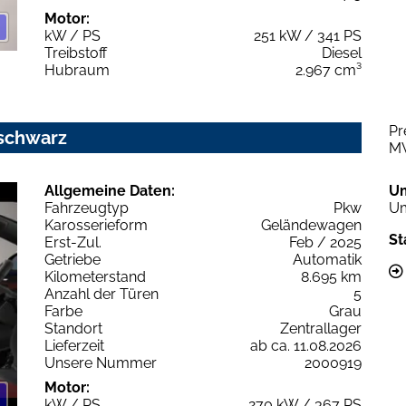
Motor:
kW / PS
251 kW / 341 PS
Treibstoff
Diesel
Hubraum
2.967 cm³
Pr
sschwarz
M
Allgemeine Daten:
U
Fahrzeugtyp
Pkw
Um
Karosserieform
Geländewagen
St
Erst-Zul.
Feb / 2025
Getriebe
Automatik
Kilometerstand
8.695 km
Anzahl der Türen
5
Farbe
Grau
Standort
Zentrallager
Lieferzeit
ab ca. 11.08.2026
Unsere Nummer
2000919
Motor:
kW / PS
270 kW / 367 PS