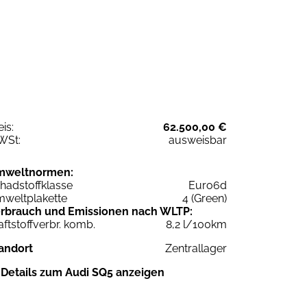
eis:
62.500,00 €
WSt:
ausweisbar
mweltnormen:
hadstoffklasse
Euro6d
weltplakette
4 (Green)
rbrauch und Emissionen nach WLTP:
aftstoffverbr. komb.
8,2 l/100km
andort
Zentrallager
Details zum Audi SQ5 anzeigen