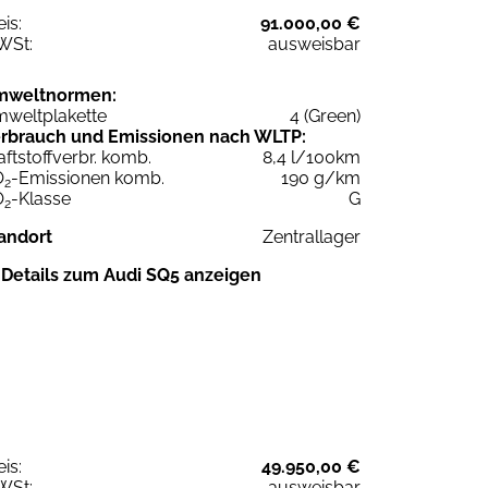
eis:
91.000,00 €
WSt:
ausweisbar
mweltnormen:
weltplakette
4 (Green)
rbrauch und Emissionen nach WLTP:
aftstoffverbr. komb.
8,4 l/100km
O
-Emissionen komb.
190 g/km
2
O
-Klasse
G
2
andort
Zentrallager
Details zum Audi SQ5 anzeigen
eis:
49.950,00 €
WSt:
ausweisbar