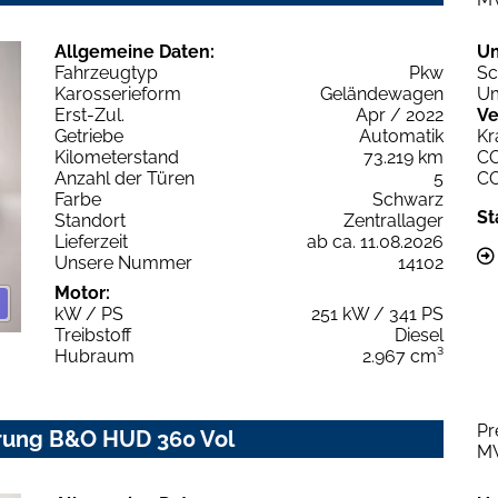
Allgemeine Daten:
U
Fahrzeugtyp
Pkw
Sc
Karosserieform
Geländewagen
Um
Erst-Zul.
Apr / 2022
Ve
Getriebe
Automatik
Kr
Kilometerstand
73.219 km
C
Anzahl der Türen
5
C
Farbe
Schwarz
St
Standort
Zentrallager
Lieferzeit
ab ca. 11.08.2026
Unsere Nummer
14102
Motor:
kW / PS
251 kW / 341 PS
Treibstoff
Diesel
Hubraum
2.967 cm³
Pr
erung B&O HUD 360 Vol
M