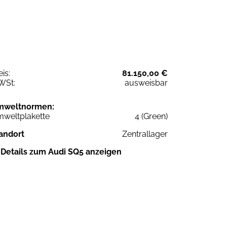
eis:
81.150,00 €
WSt:
ausweisbar
mweltnormen:
weltplakette
4 (Green)
andort
Zentrallager
Details zum Audi SQ5 anzeigen