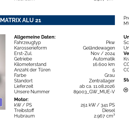
Pr
MATRIX ALU 21
M
Allgemeine Daten:
U
Fahrzeugtyp
Pkw
Sc
Karosserieform
Geländewagen
Um
Erst-Zul.
Nov / 2024
Ve
Getriebe
Automatik
Kr
Kilometerstand
16.600 km
C
Anzahl der Türen
5
C
Farbe
Grau
St
Standort
Zentrallager
Lieferzeit
ab ca. 11.08.2026
Unsere Nummer
89003_GW_MUE-V
Motor:
kW / PS
251 kW / 341 PS
Treibstoff
Diesel
Hubraum
2.967 cm³