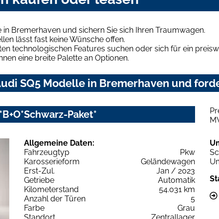
 in Bremerhaven und sichern Sie sich Ihren Traumwagen.
len lässt fast keine Wünsche offen.
en technologischen Features suchen oder sich für ein preiswe
hnen eine breite Palette an Optionen.
udi SQ5 Modelle in Bremerhaven und forde
Pr
t*B+O*Schwarz-Paket*
M
Allgemeine Daten:
U
Fahrzeugtyp
Pkw
Sc
Karosserieform
Geländewagen
Um
Erst-Zul.
Jan / 2023
St
Getriebe
Automatik
Kilometerstand
54.031 km
Anzahl der Türen
5
Farbe
Grau
Standort
Zentrallager