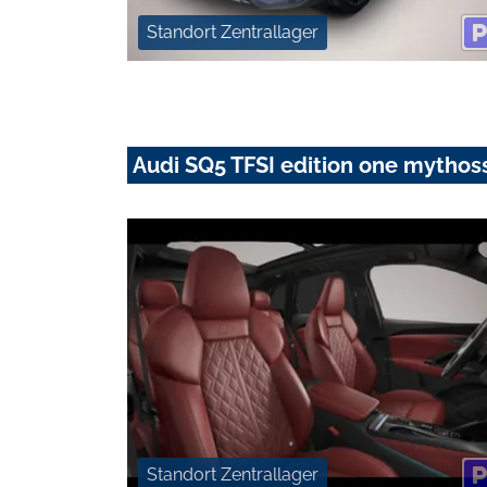
Standort Zentrallager
Audi SQ5 TFSI edition one mytho
Standort Zentrallager