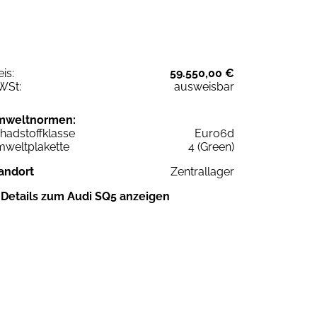
eis:
59.550,00 €
WSt:
ausweisbar
mweltnormen:
hadstoffklasse
Euro6d
weltplakette
4 (Green)
andort
Zentrallager
Details zum Audi SQ5 anzeigen