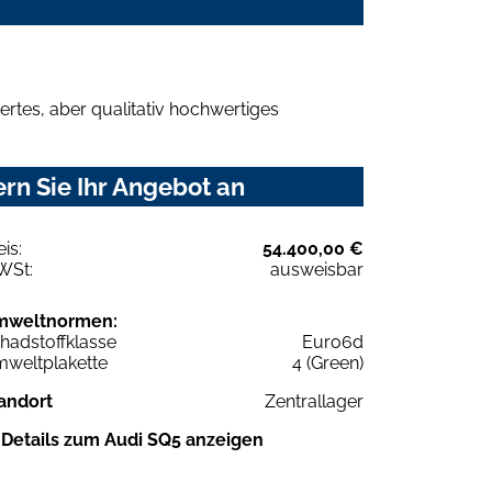
rtes, aber qualitativ hochwertiges
rn Sie Ihr Angebot an
eis:
54.400,00 €
WSt:
ausweisbar
mweltnormen:
hadstoffklasse
Euro6d
weltplakette
4 (Green)
andort
Zentrallager
Details zum Audi SQ5 anzeigen