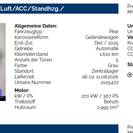
Pr
D+/Luft/ACC/Standhzg./
M
Allgemeine Daten:
U
Fahrzeugtyp
Pkw
Um
Karosserieform
Geländewagen
Ve
Erst-Zul.
Dez / 2025
Kr
Getriebe
Automatik
C
Kilometerstand
1.610 km
C
Anzahl der Türen
5
St
Farbe
Grau
Standort
Zentrallager
Lieferzeit
ab ca. 11.08.2026
Unsere Nummer
2105472
Motor:
kW / PS
270 kW / 367 PS
Treibstoff
Benzin
Hubraum
2.995 cm³
Pr
M