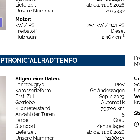
Lieferzeit
ab ca. 11.08.2026
Unsere Nummer
2073332
Motor:
kW / PS
251 kW / 341 PS
Treibstoff
Diesel
Hubraum
2.967 cm³
Pr
*TIPTRONIC*ALLRAD*TEMPO
M
Allgemeine Daten:
U
Fahrzeugtyp
Pkw
Sc
Karosserieform
Geländewagen
Um
Erst-Zul.
Sep / 2023
Ve
Getriebe
Automatik
Kr
Kilometerstand
79.700 km
St
Anzahl der Türen
5
Farbe
Grau
Standort
Zentrallager
Lieferzeit
ab ca. 11.08.2026
Unsere Nummer
P2188413