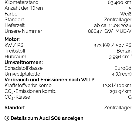
Kilometerstand
63.400 km
Anzahl der Türen
5
Farbe
Weiß
Standort
Zentrallager
Lieferzeit
ab ca. 11.08.2026
Unsere Nummer
88647_GW_MUE-V
Motor:
kW / PS
373 kW / 507 PS
Treibstoff
Benzin
Hubraum
3.996 cm³
Umweltnormen:
Schadstoffklasse
Euro6d
Umweltplakette
4 (Green)
Verbrauch und Emissionen nach WLTP:
Kraftstoffverbr. komb.
12,8 l/100km
CO
-Emissionen komb.
291 g/km
2
CO
-Klasse
G
2
Standort
Zentrallager
Details zum Audi SQ8 anzeigen