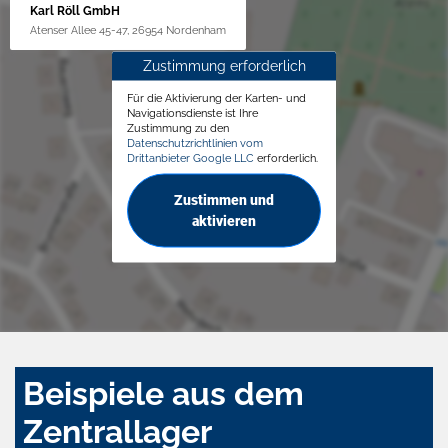
Karl Röll GmbH
Atenser Allee 45-47, 26954 Nordenham
Zustimmung erforderlich
Für die Aktivierung der Karten- und
Navigationsdienste ist Ihre
Zustimmung zu den
Datenschutzrichtlinien vom
Drittanbieter Google LLC
erforderlich.
Zustimmen und
aktivieren
Beispiele aus dem
Zentrallager