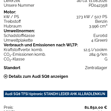
Lieferzeit
ab ca. 11.08.2026
Unsere Nummer
PD042358
Motor:
kW / PS
373 kW / 507 PS
Treibstoff
Benzin
Hubraum
3.996 cm³
Umweltnormen:
Schadstoffklasse
Euro6d
Umweltplakette
4 (Green)
Verbrauch und Emissionen nach WLTP:
Kraftstoffverbr. komb.
12,5 l/100km
CO
-Emissionen komb.
284 g/km
2
CO
-Klasse
G
2
Standort
Zentrallager
Details zum Audi SQ8 anzeigen
Audi SQ8 TFSI tiptronic STANDH LEDER AHK ALLRADLENKUN
Preis:
81.850,00 €