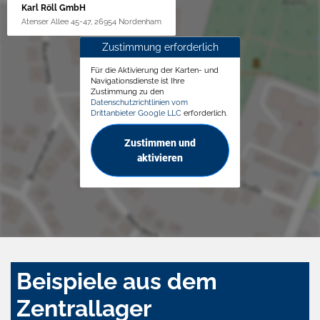
Karl Röll GmbH
Atenser Allee 45-47, 26954 Nordenham
Zustimmung erforderlich
Für die Aktivierung der Karten- und
Navigationsdienste ist Ihre
Zustimmung zu den
Datenschutzrichtlinien vom
Drittanbieter Google LLC
erforderlich.
Zustimmen und
aktivieren
Beispiele aus dem
Zentrallager