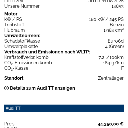
Lieferzeit
ab ca. 11.08.2026
Unsere Nummer
14853
Motor:
kW / PS
180 kW / 245 PS
Treibstoff
Benzin
Hubraum
1.984 cm³
Umweltnormen:
Schadstoffklasse
Euro6d
Umweltplakette
4 (Green)
Verbrauch und Emissionen nach WLTP:
Kraftstoffverbr. komb.
7,2 l/100km
CO
-Emissionen komb.
164 g/km
2
CO
-Klasse
F
2
Standort
Zentrallager
Details zum Audi TT anzeigen
Audi TT
Preis:
44.350,00 €