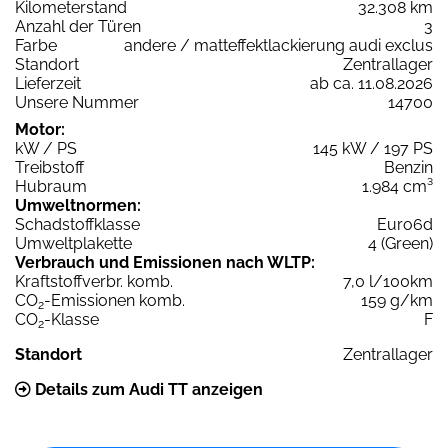
Kilometerstand
32.308 km
Anzahl der Türen
3
Farbe
andere / matteffektlackierung audi exclus
Standort
Zentrallager
Lieferzeit
ab ca. 11.08.2026
Unsere Nummer
14700
Motor:
kW / PS
145 kW / 197 PS
Treibstoff
Benzin
Hubraum
1.984 cm³
Umweltnormen:
Schadstoffklasse
Euro6d
Umweltplakette
4 (Green)
Verbrauch und Emissionen nach WLTP:
Kraftstoffverbr. komb.
7,0 l/100km
CO
-Emissionen komb.
159 g/km
2
CO
-Klasse
F
2
Standort
Zentrallager
Details zum Audi TT anzeigen