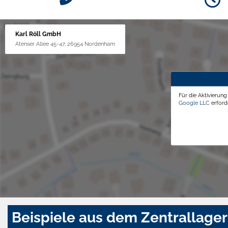
Karl Röll GmbH
Atenser Allee 45-47, 26954 Nordenham
Für die Aktivierun
Google LLC
erforde
Beispiele aus dem Zentrallager