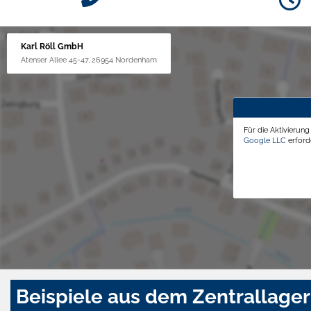
Karl Röll GmbH
Atenser Allee 45-47, 26954 Nordenham
Für die Aktivierun
Google LLC
erforde
Beispiele aus dem Zentrallager