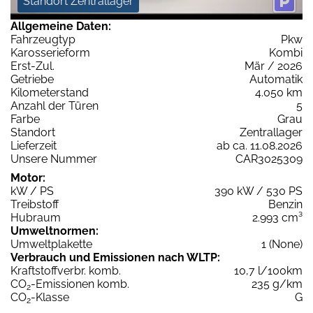
Standort Zentrallager
Allgemeine Daten:
Fahrzeugtyp
Pkw
Karosserieform
Kombi
Erst-Zul.
Mär / 2026
Getriebe
Automatik
Kilometerstand
4.050 km
Anzahl der Türen
5
Farbe
Grau
Standort
Zentrallager
Lieferzeit
ab ca. 11.08.2026
Unsere Nummer
CAR3025309
Motor:
kW / PS
390 kW / 530 PS
Treibstoff
Benzin
Hubraum
2.993 cm³
Umweltnormen:
Umweltplakette
1 (None)
Verbrauch und Emissionen nach WLTP:
Kraftstoffverbr. komb.
10,7 l/100km
CO
-Emissionen komb.
235 g/km
2
CO
-Klasse
G
2