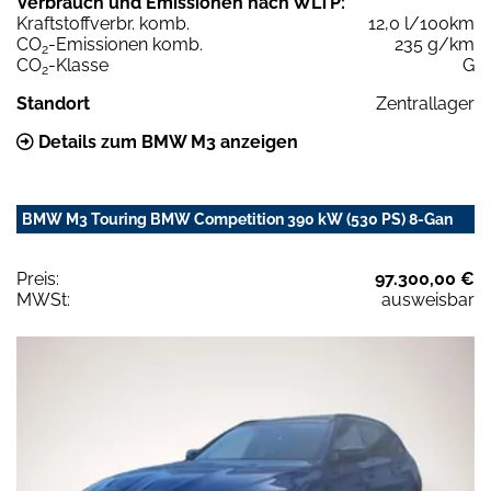
Verbrauch und Emissionen nach WLTP:
Kraftstoffverbr. komb.
12,0 l/100km
CO
-Emissionen komb.
235 g/km
2
CO
-Klasse
G
2
Standort
Zentrallager
Details zum BMW M3 anzeigen
BMW M3 Touring BMW Competition 390 kW (530 PS) 8-Gan
Preis:
97.300,00 €
MWSt:
ausweisbar