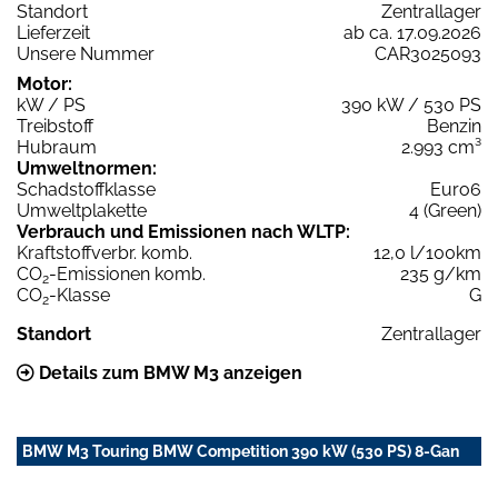
Standort
Zentrallager
Lieferzeit
ab ca. 17.09.2026
Unsere Nummer
CAR3025093
Motor:
kW / PS
390 kW / 530 PS
Treibstoff
Benzin
Hubraum
2.993 cm³
Umweltnormen:
Schadstoffklasse
Euro6
Umweltplakette
4 (Green)
Verbrauch und Emissionen nach WLTP:
Kraftstoffverbr. komb.
12,0 l/100km
CO
-Emissionen komb.
235 g/km
2
CO
-Klasse
G
2
Standort
Zentrallager
Details zum BMW M3 anzeigen
BMW M3 Touring BMW Competition 390 kW (530 PS) 8-Gan