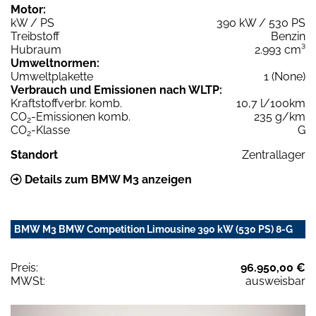
Motor:
kW / PS
390 kW / 530 PS
Treibstoff
Benzin
Hubraum
2.993 cm³
Umweltnormen:
Umweltplakette
1 (None)
Verbrauch und Emissionen nach WLTP:
Kraftstoffverbr. komb.
10,7 l/100km
CO
-Emissionen komb.
235 g/km
2
CO
-Klasse
G
2
Standort
Zentrallager
Details zum BMW M3 anzeigen
BMW M3 BMW Competition Limousine 390 kW (530 PS) 8-G
Preis:
96.950,00 €
MWSt:
ausweisbar