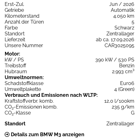
Erst-Zul.
Jun / 2026
Getriebe
Automatik
Kilometerstand
4.050 km
Anzahl der Türen
5
Farbe
Schwarz
Standort
Zentrallager
Lieferzeit
ab ca. 17.09.2026
Unsere Nummer
CAR3025095
Motor:
kW / PS
390 kW / 530 PS
Treibstoff
Benzin
Hubraum
2.993 cm³
Umweltnormen:
Schadstoffklasse
Euro6
Umweltplakette
4 (Green)
Verbrauch und Emissionen nach WLTP:
Kraftstoffverbr. komb.
12,0 l/100km
CO
-Emissionen komb.
235 g/km
2
CO
-Klasse
G
2
Standort
Zentrallager
Details zum BMW M3 anzeigen