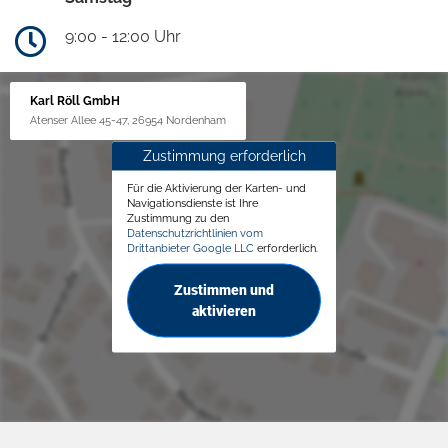
9:00 - 12:00 Uhr
Karl Röll GmbH
Atenser Allee 45-47, 26954 Nordenham
Zustimmung erforderlich
Für die Aktivierung der Karten- und
Navigationsdienste ist Ihre
Zustimmung zu den
Datenschutzrichtlinien vom
Drittanbieter Google LLC
erforderlich.
Zustimmen und
aktivieren