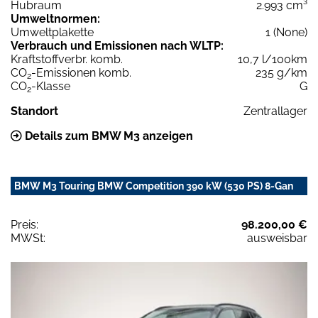
Hubraum
2.993 cm³
Umweltnormen:
Umweltplakette
1 (None)
Verbrauch und Emissionen nach WLTP:
Kraftstoffverbr. komb.
10,7 l/100km
CO
-Emissionen komb.
235 g/km
2
CO
-Klasse
G
2
Standort
Zentrallager
Details zum BMW M3 anzeigen
BMW M3 Touring BMW Competition 390 kW (530 PS) 8-Gan
Preis:
98.200,00 €
MWSt:
ausweisbar