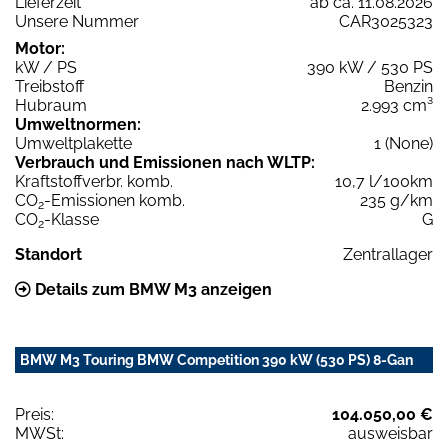
Lieferzeit
ab ca. 11.08.2026
Unsere Nummer
CAR3025323
Motor:
kW / PS
390 kW / 530 PS
Treibstoff
Benzin
Hubraum
2.993 cm³
Umweltnormen:
Umweltplakette
1 (None)
Verbrauch und Emissionen nach WLTP:
Kraftstoffverbr. komb.
10,7 l/100km
CO
-Emissionen komb.
235 g/km
2
CO
-Klasse
G
2
Standort
Zentrallager
Details zum BMW M3 anzeigen
BMW M3 Touring BMW Competition 390 kW (530 PS) 8-Gan
Preis:
104.050,00 €
MWSt:
ausweisbar