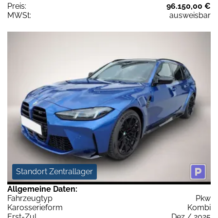
Preis:
96.150,00 €
MWSt:
ausweisbar
Standort Zentrallager
Allgemeine Daten:
Fahrzeugtyp
Pkw
Karosserieform
Kombi
Erst-Zul.
Dez / 2025