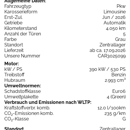
Allgemeine Daten:
Fahrzeugtyp
Pkw
Karosserieform
Limousine
Erst-Zul.
Jun / 2026
Getriebe
Automatik
Kilometerstand
4.050 km
Anzahl der Türen
5
Farbe
Grau
Standort
Zentrallager
Lieferzeit
ab ca. 17.09.2026
Unsere Nummer
CAR3025099
Motor:
kW / PS
390 kW / 530 PS
Treibstoff
Benzin
Hubraum
2.993 cm³
Umweltnormen:
Schadstoffklasse
Euro6
Umweltplakette
4 (Green)
Verbrauch und Emissionen nach WLTP:
Kraftstoffverbr. komb.
12,0 l/100km
CO
-Emissionen komb.
235 g/km
2
CO
-Klasse
G
2
Standort
Zentrallager