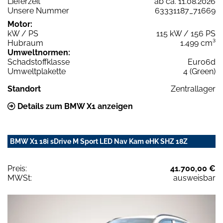
Lieferzeit
ab ca. 11.08.2026
Unsere Nummer
63331187_71669
Motor:
kW / PS
115 kW / 156 PS
Hubraum
1.499 cm³
Umweltnormen:
Schadstoffklasse
Euro6d
Umweltplakette
4 (Green)
Standort
Zentrallager
Details zum BMW X1 anzeigen
BMW X1 18i sDrive M Sport LED Nav Kam eHK SHZ 18Z
Preis:
41.700,00 €
MWSt:
ausweisbar