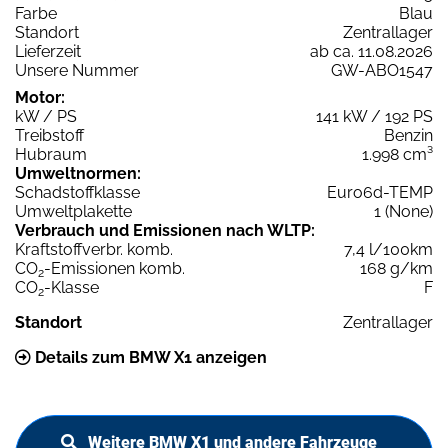
Farbe
Blau
Standort
Zentrallager
Lieferzeit
ab ca. 11.08.2026
Unsere Nummer
GW-ABO1547
Motor:
kW / PS
141 kW / 192 PS
Treibstoff
Benzin
Hubraum
1.998 cm³
Umweltnormen:
Schadstoffklasse
Euro6d-TEMP
Umweltplakette
1 (None)
Verbrauch und Emissionen nach WLTP:
Kraftstoffverbr. komb.
7,4 l/100km
CO
-Emissionen komb.
168 g/km
2
CO
-Klasse
F
2
Standort
Zentrallager
Details zum BMW X1 anzeigen
Weitere BMW X1 und andere Fahrzeuge