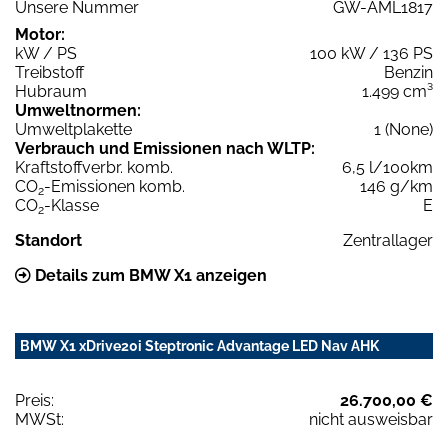
Unsere Nummer
GW-AML1817
Motor:
kW / PS
100 kW / 136 PS
Treibstoff
Benzin
Hubraum
1.499 cm³
Umweltnormen:
Umweltplakette
1 (None)
Verbrauch und Emissionen nach WLTP:
Kraftstoffverbr. komb.
6,5 l/100km
CO
-Emissionen komb.
146 g/km
2
CO
-Klasse
E
2
Standort
Zentrallager
Details zum BMW X1 anzeigen
BMW X1 xDrive20i Steptronic Advantage LED Nav AHK
Preis:
26.700,00 €
MWSt:
nicht ausweisbar