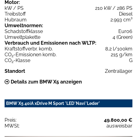
Motor:
kW / PS
210 kW / 286 PS
Treibstoff
Diesel
Hubraum
2.993 cm³
Umweltnormen:
Schadstoffklasse
Euro6
Umweltplakette
4 (Green)
Verbrauch und Emissionen nach WLTP:
Kraftstoffverbr. komb.
8,2 l/100km
CO
-Emissionen komb.
215 g/km
2
CO
-Klasse
G
2
Standort
Zentrallager
Details zum BMW X5 anzeigen
BMW X5 40iA xDrive M Sport *LED*Navi*Leder*
Preis:
49.800,00 €
MWSt:
ausweisbar