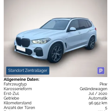
Standort Zentrallager
Allgemeine Daten:
Fahrzeugtyp
Pkw
Karosserieform
Geländewagen
Erst-Zul.
Jul / 2020
Getriebe
Automatik
Kilometerstand
96.952 km
Anzahl der Türen
5