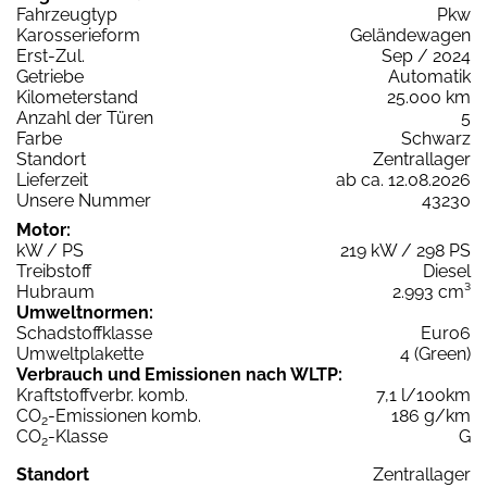
Fahrzeugtyp
Pkw
Karosserieform
Geländewagen
Erst-Zul.
Sep / 2024
Getriebe
Automatik
Kilometerstand
25.000 km
Anzahl der Türen
5
Farbe
Schwarz
Standort
Zentrallager
Lieferzeit
ab ca. 12.08.2026
Unsere Nummer
43230
Motor:
kW / PS
219 kW / 298 PS
Treibstoff
Diesel
Hubraum
2.993 cm³
Umweltnormen:
Schadstoffklasse
Euro6
Umweltplakette
4 (Green)
Verbrauch und Emissionen nach WLTP:
Kraftstoffverbr. komb.
7,1 l/100km
CO
-Emissionen komb.
186 g/km
2
CO
-Klasse
G
2
Standort
Zentrallager