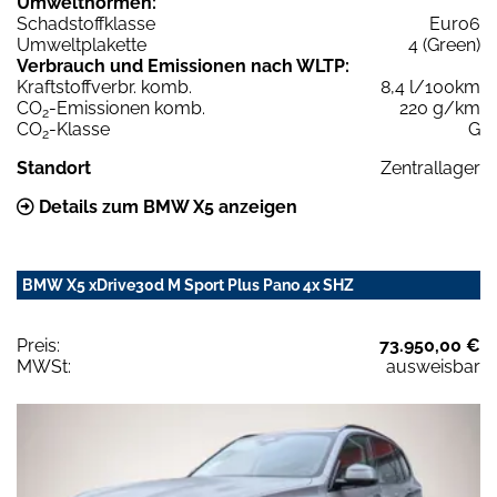
Umweltnormen:
Schadstoffklasse
Euro6
Umweltplakette
4 (Green)
Verbrauch und Emissionen nach WLTP:
Kraftstoffverbr. komb.
8,4 l/100km
CO
-Emissionen komb.
220 g/km
2
CO
-Klasse
G
2
Standort
Zentrallager
Details zum BMW X5 anzeigen
BMW X5 xDrive30d M Sport Plus Pano 4x SHZ
Preis:
73.950,00 €
MWSt:
ausweisbar