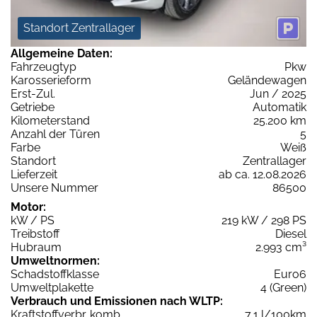
Standort Zentrallager
Allgemeine Daten:
Fahrzeugtyp
Pkw
Karosserieform
Geländewagen
Erst-Zul.
Jun / 2025
Getriebe
Automatik
Kilometerstand
25.200 km
Anzahl der Türen
5
Farbe
Weiß
Standort
Zentrallager
Lieferzeit
ab ca. 12.08.2026
Unsere Nummer
86500
Motor:
kW / PS
219 kW / 298 PS
Treibstoff
Diesel
Hubraum
2.993 cm³
Umweltnormen:
Schadstoffklasse
Euro6
Umweltplakette
4 (Green)
Verbrauch und Emissionen nach WLTP:
Kraftstoffverbr. komb.
7,1 l/100km