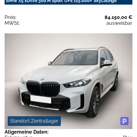
BMW X5 xDrive 30d M Sport*UPE 115.000¤*SkyLounge
Preis:
84.150,00 €
MWSt:
ausweisbar
Standort Zentrallager
Allgemeine Daten: