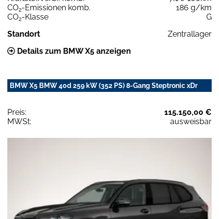
CO
-Emissionen komb.
186 g/km
2
CO
-Klasse
G
2
Standort
Zentrallager
Details zum BMW X5 anzeigen
BMW X5 BMW 40d 259 kW (352 PS) 8-Gang Steptronic xDr
Preis:
115.150,00 €
MWSt:
ausweisbar