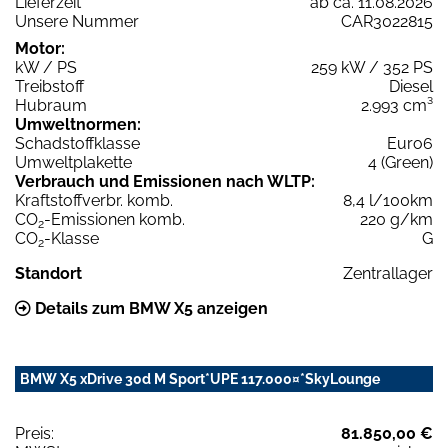
Lieferzeit
ab ca. 11.08.2026
Unsere Nummer
CAR3022815
Motor:
kW / PS
259 kW / 352 PS
Treibstoff
Diesel
Hubraum
2.993 cm³
Umweltnormen:
Schadstoffklasse
Euro6
Umweltplakette
4 (Green)
Verbrauch und Emissionen nach WLTP:
Kraftstoffverbr. komb.
8,4 l/100km
CO
-Emissionen komb.
220 g/km
2
CO
-Klasse
G
2
Standort
Zentrallager
Details zum BMW X5 anzeigen
BMW X5 xDrive 30d M Sport*UPE 117.000¤*SkyLounge
Preis:
81.850,00 €