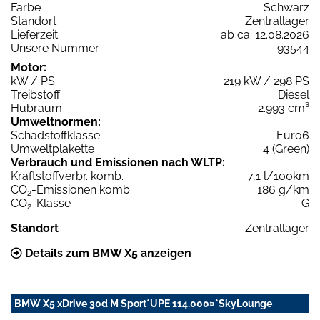
Farbe
Schwarz
Standort
Zentrallager
Lieferzeit
ab ca. 12.08.2026
Unsere Nummer
93544
Motor:
kW / PS
219 kW / 298 PS
Treibstoff
Diesel
Hubraum
2.993 cm³
Umweltnormen:
Schadstoffklasse
Euro6
Umweltplakette
4 (Green)
Verbrauch und Emissionen nach WLTP:
Kraftstoffverbr. komb.
7,1 l/100km
CO
-Emissionen komb.
186 g/km
2
CO
-Klasse
G
2
Standort
Zentrallager
Details zum BMW X5 anzeigen
BMW X5 xDrive 30d M Sport*UPE 114.000¤*SkyLounge