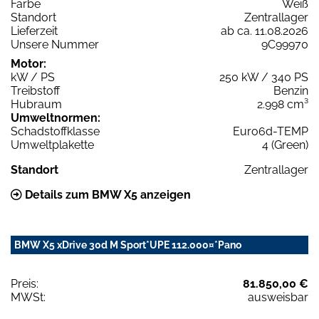
Farbe
Weiß
Standort
Zentrallager
Lieferzeit
ab ca. 11.08.2026
Unsere Nummer
9C99970
Motor:
kW / PS
250 kW / 340 PS
Treibstoff
Benzin
Hubraum
2.998 cm³
Umweltnormen:
Schadstoffklasse
Euro6d-TEMP
Umweltplakette
4 (Green)
Standort
Zentrallager
Details zum BMW X5 anzeigen
BMW X5 xDrive 30d M Sport*UPE 112.000¤*Pano
Preis:
81.850,00 €
MWSt:
ausweisbar