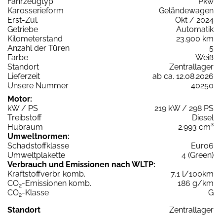
Fahrzeugtyp
Pkw
Karosserieform
Geländewagen
Erst-Zul.
Okt / 2024
Getriebe
Automatik
Kilometerstand
23.900 km
Anzahl der Türen
5
Farbe
Weiß
Standort
Zentrallager
Lieferzeit
ab ca. 12.08.2026
Unsere Nummer
40250
Motor:
kW / PS
219 kW / 298 PS
Treibstoff
Diesel
Hubraum
2.993 cm³
Umweltnormen:
Schadstoffklasse
Euro6
Umweltplakette
4 (Green)
Verbrauch und Emissionen nach WLTP:
Kraftstoffverbr. komb.
7,1 l/100km
CO
-Emissionen komb.
186 g/km
2
CO
-Klasse
G
2
Standort
Zentrallager