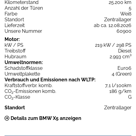
Kilometerstand
25.200 km
Anzahl der Türen
5
Farbe
Weiß
Standort
Zentrallager
Lieferzeit
ab ca. 12.08.2026
Unsere Nummer
60900
Motor:
kW / PS
219 kW / 298 PS
Treibstoff
Diesel
Hubraum
2.993 cm³
Umweltnormen:
Schadstoffklasse
Euro6
Umweltplakette
4 (Green)
Verbrauch und Emissionen nach WLTP:
Kraftstoffverbr. komb.
7,1 l/100km
CO
-Emissionen komb.
186 g/km
2
CO
-Klasse
G
2
Standort
Zentrallager
Details zum BMW X5 anzeigen