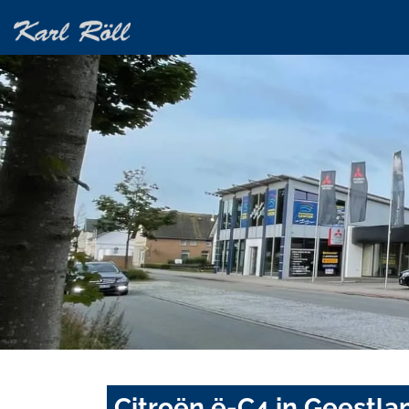
Citroën ë-C4 in Geestla