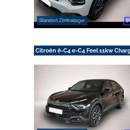
Standort Zentrallager
Citroën ë-C4 e-C4 Feel 11kw Cha