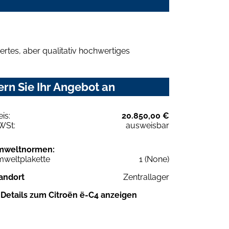
rtes, aber qualitativ hochwertiges
rn Sie Ihr Angebot an
eis:
20.850,00 €
WSt:
ausweisbar
mweltnormen:
weltplakette
1 (None)
andort
Zentrallager
Details zum Citroën ë-C4 anzeigen