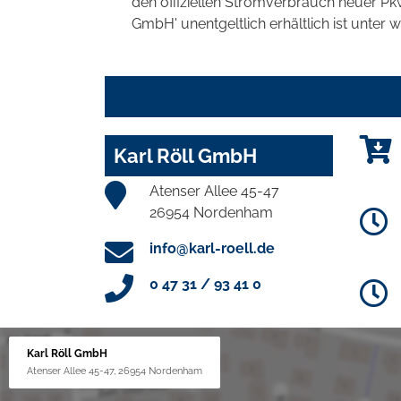
den offiziellen Stromverbrauch neuer P
GmbH' unentgeltlich erhältlich ist unter 
Karl Röll GmbH
Atenser Allee 45-47
26954 Nordenham
info@karl-roell.de
0 47 31 / 93 41 0
Karl Röll GmbH
Atenser Allee 45-47, 26954 Nordenham