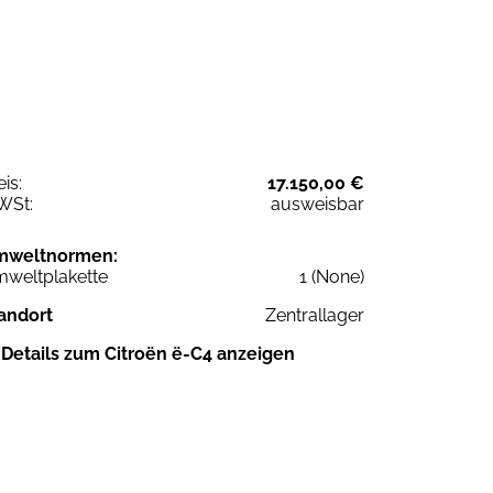
eis:
17.150,00 €
WSt:
ausweisbar
mweltnormen:
weltplakette
1 (None)
andort
Zentrallager
Details zum Citroën ë-C4 anzeigen