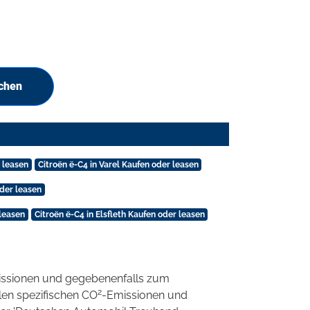
uchen
 leasen
Citroën ë-C4 in Varel Kaufen oder leasen
oder leasen
leasen
Citroën ë-C4 in Elsfleth Kaufen oder leasen
ssionen und gegebenenfalls zum
2
llen spezifischen CO
-Emissionen und