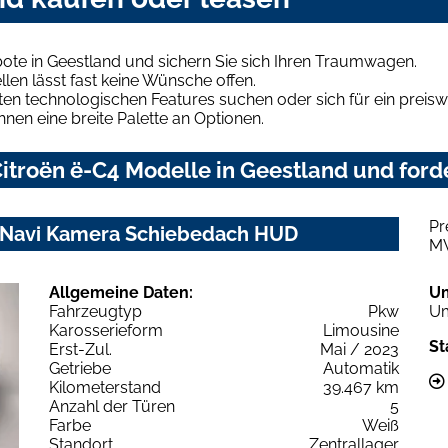
ote in Geestland und sichern Sie sich Ihren Traumwagen.
len lässt fast keine Wünsche offen.
en technologischen Features suchen oder sich für ein preiswe
hnen eine breite Palette an Optionen.
troën ë-C4 Modelle in Geestland und forde
Pr
z Navi Kamera Schiebedach HUD
M
Allgemeine Daten:
U
Fahrzeugtyp
Pkw
Um
Karosserieform
Limousine
St
Erst-Zul.
Mai / 2023
Getriebe
Automatik
Kilometerstand
39.467 km
Anzahl der Türen
5
Farbe
Weiß
Standort
Zentrallager