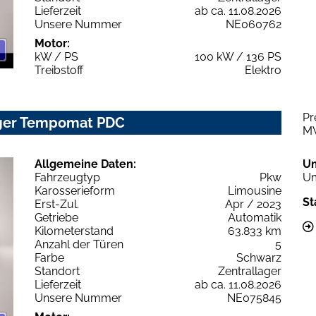
Lieferzeit
ab ca. 11.08.2026
Unsere Nummer
NE060762
Motor:
kW / PS
100 kW / 136 PS
Treibstoff
Elektro
Pr
rger Tempomat PDC
M
Allgemeine Daten:
U
Fahrzeugtyp
Pkw
Um
Karosserieform
Limousine
St
Erst-Zul.
Apr / 2023
Getriebe
Automatik
Kilometerstand
63.833 km
Anzahl der Türen
5
Farbe
Schwarz
Standort
Zentrallager
Lieferzeit
ab ca. 11.08.2026
Unsere Nummer
NE075845