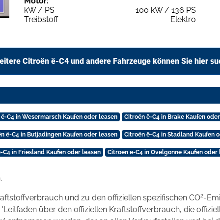
Motor:
kW / PS
100 kW / 136 PS
Treibstoff
Elektro
itere Citroën ë-C4 und andere Fahrzeuge können Sie hier s
n ë-C4 in Wesermarsch Kaufen oder leasen
Citroën ë-C4 in Brake Kaufen oder
ën ë-C4 in Butjadingen Kaufen oder leasen
Citroën ë-C4 in Stadland Kaufen 
ë-C4 in Friesland Kaufen oder leasen
Citroën ë-C4 in Ovelgönne Kaufen oder 
.
2
raftstoffverbrauch und zu den offiziellen spezifischen CO
-Emi
tfaden über den offiziellen Kraftstoffverbrauch, die offizie