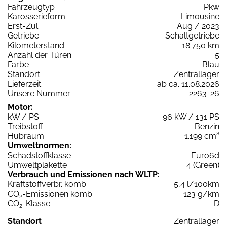
Fahrzeugtyp
Pkw
Karosserieform
Limousine
Erst-Zul.
Aug / 2023
Getriebe
Schaltgetriebe
Kilometerstand
18.750 km
Anzahl der Türen
5
Farbe
Blau
Standort
Zentrallager
Lieferzeit
ab ca. 11.08.2026
Unsere Nummer
2263-26
Motor:
kW / PS
96 kW / 131 PS
Treibstoff
Benzin
Hubraum
1.199 cm³
Umweltnormen:
Schadstoffklasse
Euro6d
Umweltplakette
4 (Green)
Verbrauch und Emissionen nach WLTP:
Kraftstoffverbr. komb.
5,4 l/100km
CO
-Emissionen komb.
123 g/km
2
CO
-Klasse
D
2
Standort
Zentrallager