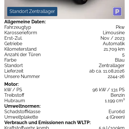
Standort Zentrallager
Allgemeine Daten:
Fahrzeugtyp
Pkw
Karosserieform
Limousine
Erst-Zul.
Nov / 2023
Getriebe
Automatik
Kilometerstand
21.709 km
Anzahl der Türen
5
Farbe
Blau
Standort
Zentrallager
Lieferzeit
ab ca. 11.08.2026
Unsere Nummer
2244-26
Motor:
kW / PS
96 kW / 131 PS
Treibstoff
Benzin
Hubraum
1.199 cm³
Umweltnormen:
Schadstoffklasse
Euro6d
Umweltplakette
4 (Green)
Verbrauch und Emissionen nach WLTP:
Kraftstoffverbr. komb.
5,9 l/100km