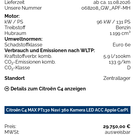
Lieferzeit
ab ca. 11.08.2026
Unsere Nummer
068208_GW_APF-MH
Motor:
kW / PS
96 kW / 131 PS
Treibstoff
Benzin
Hubraum
1.199 cm³
Umweltnormen:
Schadstoffklasse
Euro 6e
Verbrauch und Emissionen nach WLTP:
Kraftstoffverbr. komb.
5,9 l/100km
CO
-Emissionen komb.
133 g/km
2
CO
-Klasse
D
2
Standort
Zentrallager
Details zum Citroën C4 anzeigen
Citroën C4 MAX PT130 Navi 360 Kamera LED ACC Apple CarPl
Preis:
29.750,00 €
MWSt:
ausweisbar