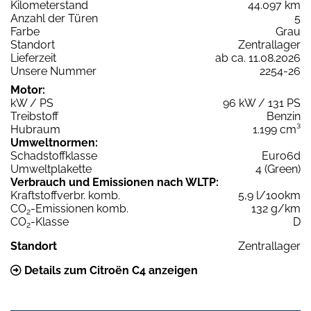
Kilometerstand
44.097 km
Anzahl der Türen
5
Farbe
Grau
Standort
Zentrallager
Lieferzeit
ab ca. 11.08.2026
Unsere Nummer
2254-26
Motor:
kW / PS
96 kW / 131 PS
Treibstoff
Benzin
Hubraum
1.199 cm³
Umweltnormen:
Schadstoffklasse
Euro6d
Umweltplakette
4 (Green)
Verbrauch und Emissionen nach WLTP:
Kraftstoffverbr. komb.
5,9 l/100km
CO
-Emissionen komb.
132 g/km
2
CO
-Klasse
D
2
Standort
Zentrallager
Details zum Citroën C4 anzeigen