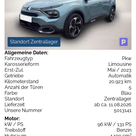
Standort Zentrallager
Allgemeine Daten:
Fahrzeugtyp
Pkw
Karosserieform
Limousine
Erst-Zul.
Mai / 2023
Getriebe
Automatik
Kilometerstand
20.923 km
Anzahl der Türen
5
Farbe
Blau
Standort
Zentrallager
Lieferzeit
ab ca. 11.08.2026
Unsere Nummer
5013141
Motor:
kW / PS
96 kW / 131 PS
Treibstoff
Benzin
Hubraum
1.199 cm³