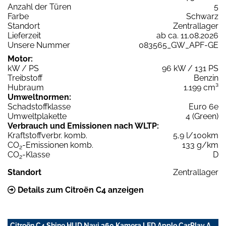
Anzahl der Türen
5
Farbe
Schwarz
Standort
Zentrallager
Lieferzeit
ab ca. 11.08.2026
Unsere Nummer
083565_GW_APF-GE
Motor:
kW / PS
96 kW / 131 PS
Treibstoff
Benzin
Hubraum
1.199 cm³
Umweltnormen:
Schadstoffklasse
Euro 6e
Umweltplakette
4 (Green)
Verbrauch und Emissionen nach WLTP:
Kraftstoffverbr. komb.
5,9 l/100km
CO
-Emissionen komb.
133 g/km
2
CO
-Klasse
D
2
Standort
Zentrallager
Details zum Citroën C4 anzeigen
Citroën C4 Shine HUD Navi 360 Kamera LED Apple CarPlay A