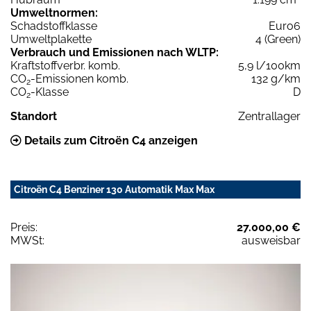
Umweltnormen:
Schadstoffklasse
Euro6
Umweltplakette
4 (Green)
Verbrauch und Emissionen nach WLTP:
Kraftstoffverbr. komb.
5,9 l/100km
CO
-Emissionen komb.
132 g/km
2
CO
-Klasse
D
2
Standort
Zentrallager
Details zum Citroën C4 anzeigen
Citroën C4 Benziner 130 Automatik Max Max
Preis:
27.000,00 €
MWSt:
ausweisbar