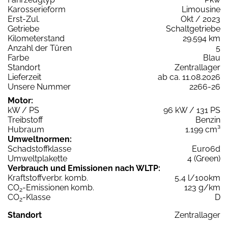
Karosserieform
Limousine
Erst-Zul.
Okt / 2023
Getriebe
Schaltgetriebe
Kilometerstand
29.594 km
Anzahl der Türen
5
Farbe
Blau
Standort
Zentrallager
Lieferzeit
ab ca. 11.08.2026
Unsere Nummer
2266-26
Motor:
kW / PS
96 kW / 131 PS
Treibstoff
Benzin
Hubraum
1.199 cm³
Umweltnormen:
Schadstoffklasse
Euro6d
Umweltplakette
4 (Green)
Verbrauch und Emissionen nach WLTP:
Kraftstoffverbr. komb.
5,4 l/100km
CO
-Emissionen komb.
123 g/km
2
CO
-Klasse
D
2
Standort
Zentrallager