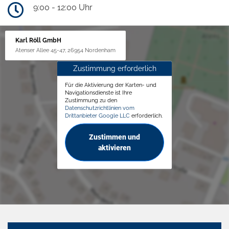
9:00 - 12:00 Uhr
Karl Röll GmbH
Atenser Allee 45-47, 26954 Nordenham
Zustimmung erforderlich
Für die Aktivierung der Karten- und
Navigationsdienste ist Ihre
Zustimmung zu den
Datenschutzrichtlinien vom
Drittanbieter Google LLC
erforderlich.
Zustimmen und
aktivieren