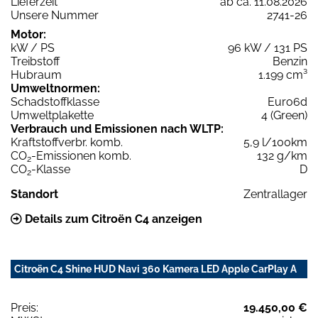
Lieferzeit
ab ca. 11.08.2026
Unsere Nummer
2741-26
Motor:
kW / PS
96 kW / 131 PS
Treibstoff
Benzin
Hubraum
1.199 cm³
Umweltnormen:
Schadstoffklasse
Euro6d
Umweltplakette
4 (Green)
Verbrauch und Emissionen nach WLTP:
Kraftstoffverbr. komb.
5,9 l/100km
CO
-Emissionen komb.
132 g/km
2
CO
-Klasse
D
2
Standort
Zentrallager
Details zum Citroën C4 anzeigen
Citroën C4 Shine HUD Navi 360 Kamera LED Apple CarPlay A
Preis:
19.450,00 €