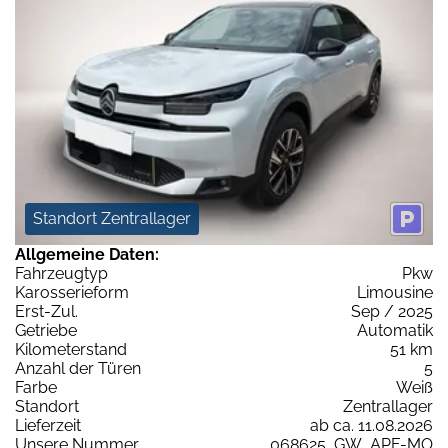
Standort Zentrallager
Allgemeine Daten:
Fahrzeugtyp
Pkw
Karosserieform
Limousine
Erst-Zul.
Sep / 2025
Getriebe
Automatik
Kilometerstand
51 km
Anzahl der Türen
5
Farbe
Weiß
Standort
Zentrallager
Lieferzeit
ab ca. 11.08.2026
Unsere Nummer
068625_GW_APF-MO