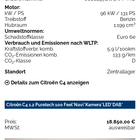
Motor:
kW / PS
96 kW / 131 PS
Treibstoff
Benzin
Hubraum
1.199 cm³
Umweltnormen:
Schadstoffklasse
Euro 6e
Verbrauch und Emissionen nach WLTP:
Kraftstoffverbr. komb.
5,9 l/100km
CO
-Emissionen komb.
133 g/km
2
CO
-Klasse
D
2
Standort
Zentrallager
Details zum Citroën C4 anzeigen
Citroën C4 1.2 Puretech 100 Feel*Navi*Kamera*LED*DAB*
Preis:
18.850,00 €
MWSt:
ausweisbar