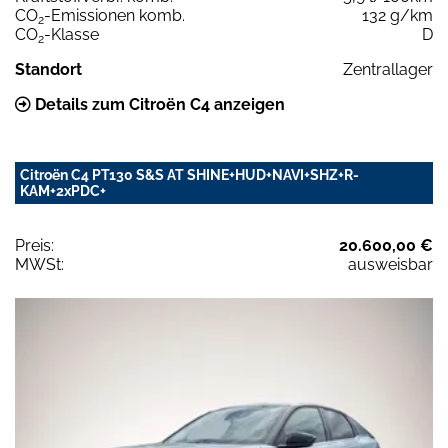
CO
-Emissionen komb.
132 g/km
2
CO
-Klasse
D
2
Standort
Zentrallager
Details zum Citroën C4 anzeigen
Citroën C4 PT130 S&S AT SHINE+HUD+NAVI+SHZ+R-
KAM+2xPDC+
Preis:
20.600,00 €
MWSt:
ausweisbar