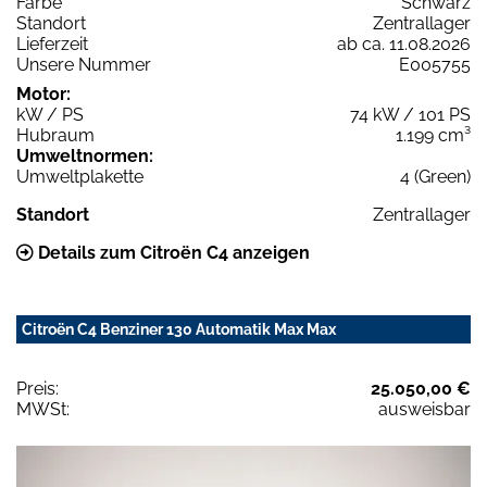
Farbe
Schwarz
Standort
Zentrallager
Lieferzeit
ab ca. 11.08.2026
Unsere Nummer
E005755
Motor:
kW / PS
74 kW / 101 PS
Hubraum
1.199 cm³
Umweltnormen:
Umweltplakette
4 (Green)
Standort
Zentrallager
Details zum Citroën C4 anzeigen
Citroën C4 Benziner 130 Automatik Max Max
Preis:
25.050,00 €
MWSt:
ausweisbar