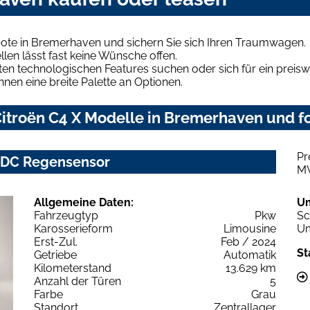
bote in Bremerhaven und sichern Sie sich Ihren Traumwagen.
len lässt fast keine Wünsche offen.
en technologischen Features suchen oder sich für ein preiswe
hnen eine breite Palette an Optionen.
itroën C4 X Modelle in Bremerhaven und fo
Pr
 PDC Regensensor
M
Allgemeine Daten:
U
Fahrzeugtyp
Pkw
Sc
Karosserieform
Limousine
Um
Erst-Zul.
Feb / 2024
St
Getriebe
Automatik
Kilometerstand
13.629 km
Anzahl der Türen
5
Farbe
Grau
Standort
Zentrallager