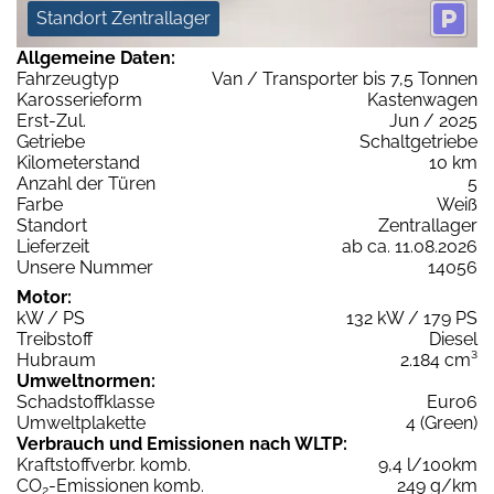
Standort Zentrallager
Allgemeine Daten:
Fahrzeugtyp
Van / Transporter bis 7,5 Tonnen
Karosserieform
Kastenwagen
Erst-Zul.
Jun / 2025
Getriebe
Schaltgetriebe
Kilometerstand
10 km
Anzahl der Türen
5
Farbe
Weiß
Standort
Zentrallager
Lieferzeit
ab ca. 11.08.2026
Unsere Nummer
14056
Motor:
kW / PS
132 kW / 179 PS
Treibstoff
Diesel
Hubraum
2.184 cm³
Umweltnormen:
Schadstoffklasse
Euro6
Umweltplakette
4 (Green)
Verbrauch und Emissionen nach WLTP:
Kraftstoffverbr. komb.
9,4 l/100km
CO
-Emissionen komb.
249 g/km
2