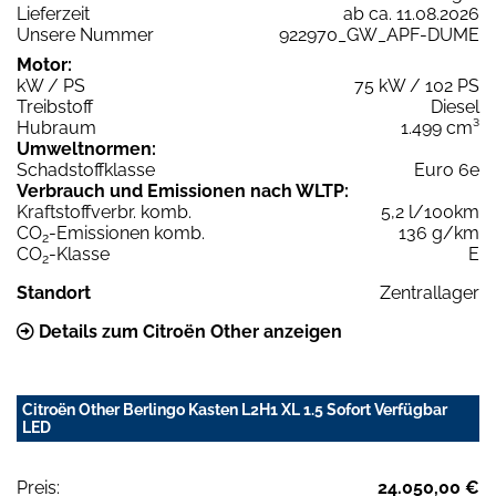
Lieferzeit
ab ca. 11.08.2026
Unsere Nummer
922970_GW_APF-DUME
Motor:
kW / PS
75 kW / 102 PS
Treibstoff
Diesel
Hubraum
1.499 cm³
Umweltnormen:
Schadstoffklasse
Euro 6e
Verbrauch und Emissionen nach WLTP:
Kraftstoffverbr. komb.
5,2 l/100km
CO
-Emissionen komb.
136 g/km
2
CO
-Klasse
E
2
Standort
Zentrallager
Details zum Citroën Other anzeigen
Citroën Other Berlingo Kasten L2H1 XL 1.5 Sofort Verfügbar
LED
Preis:
24.050,00 €