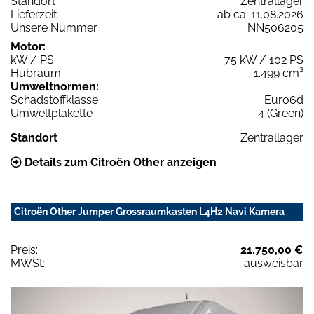
Standort
Zentrallager
Lieferzeit
ab ca. 11.08.2026
Unsere Nummer
NN506205
Motor:
kW / PS
75 kW / 102 PS
Hubraum
1.499 cm³
Umweltnormen:
Schadstoffklasse
Euro6d
Umweltplakette
4 (Green)
Standort
Zentrallager
Details zum Citroën Other anzeigen
Citroën Other Jumper Grossraumkasten L4H2 Navi Kamera
Preis:
21.750,00 €
MWSt:
ausweisbar