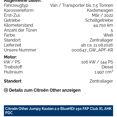
Allgemeine Daten:
Fahrzeugtyp
Van / Transporter bis 7,5 Tonnen
Karosserieform
Kastenwagen
Erst-Zul.
Mär / 2022
Getriebe
Schaltgetriebe
Kilometerstand
44.750 km
Anzahl der Türen
5
Farbe
Weiß
Standort
Zentrallager
Lieferzeit
ab ca. 11.08.2026
Unsere Nummer
000647_GW_APF-KR
Motor:
kW / PS
106 kW / 144 PS
Treibstoff
Diesel
Hubraum
1.997 cm³
Standort
Zentrallager
Details zum Citroën Other anzeigen
Citroën Other Jumpy Kasten 2.0 BlueHDi 150 FAP Club XL AHK
PDC