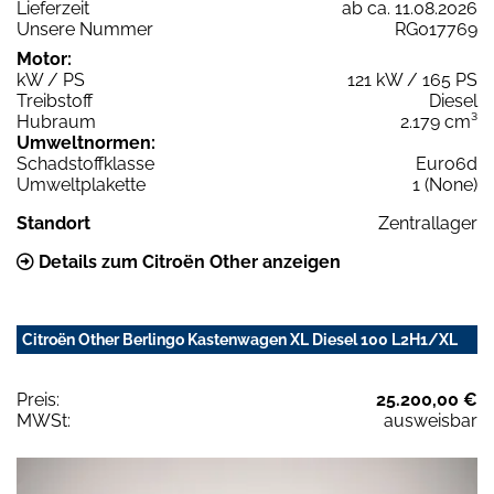
Lieferzeit
ab ca. 11.08.2026
Unsere Nummer
RG017769
Motor:
kW / PS
121 kW / 165 PS
Treibstoff
Diesel
Hubraum
2.179 cm³
Umweltnormen:
Schadstoffklasse
Euro6d
Umweltplakette
1 (None)
Standort
Zentrallager
Details zum Citroën Other anzeigen
Citroën Other Berlingo Kastenwagen XL Diesel 100 L2H1/XL
Preis:
25.200,00 €
MWSt:
ausweisbar