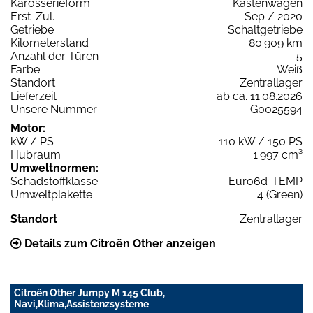
Karosserieform
Kastenwagen
Erst-Zul.
Sep / 2020
Getriebe
Schaltgetriebe
Kilometerstand
80.909 km
Anzahl der Türen
5
Farbe
Weiß
Standort
Zentrallager
Lieferzeit
ab ca. 11.08.2026
Unsere Nummer
G0025594
Motor:
kW / PS
110 kW / 150 PS
Hubraum
1.997 cm³
Umweltnormen:
Schadstoffklasse
Euro6d-TEMP
Umweltplakette
4 (Green)
Standort
Zentrallager
Details zum Citroën Other anzeigen
Citroën Other Jumpy M 145 Club,
Navi,Klima,Assistenzsysteme