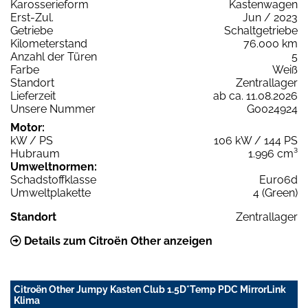
Karosserieform
Kastenwagen
Erst-Zul.
Jun / 2023
Getriebe
Schaltgetriebe
Kilometerstand
76.000 km
Anzahl der Türen
5
Farbe
Weiß
Standort
Zentrallager
Lieferzeit
ab ca. 11.08.2026
Unsere Nummer
G0024924
Motor:
kW / PS
106 kW / 144 PS
Hubraum
1.996 cm³
Umweltnormen:
Schadstoffklasse
Euro6d
Umweltplakette
4 (Green)
Standort
Zentrallager
Details zum Citroën Other anzeigen
Citroën Other Jumpy Kasten Club 1.5D*Temp PDC MirrorLink
Klima