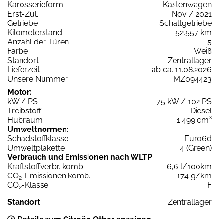
Karosserieform
Kastenwagen
Erst-Zul.
Nov / 2021
Getriebe
Schaltgetriebe
Kilometerstand
52.557 km
Anzahl der Türen
5
Farbe
Weiß
Standort
Zentrallager
Lieferzeit
ab ca. 11.08.2026
Unsere Nummer
MZ094423
Motor:
kW / PS
75 kW / 102 PS
Treibstoff
Diesel
Hubraum
1.499 cm³
Umweltnormen:
Schadstoffklasse
Euro6d
Umweltplakette
4 (Green)
Verbrauch und Emissionen nach WLTP:
Kraftstoffverbr. komb.
6,6 l/100km
CO
-Emissionen komb.
174 g/km
2
CO
-Klasse
F
2
Standort
Zentrallager