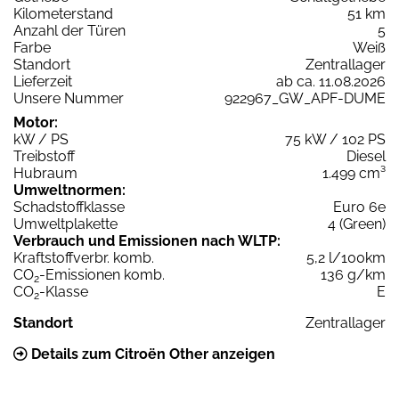
Kilometerstand
51 km
Anzahl der Türen
5
Farbe
Weiß
Standort
Zentrallager
Lieferzeit
ab ca. 11.08.2026
Unsere Nummer
922967_GW_APF-DUME
Motor:
kW / PS
75 kW / 102 PS
Treibstoff
Diesel
Hubraum
1.499 cm³
Umweltnormen:
Schadstoffklasse
Euro 6e
Umweltplakette
4 (Green)
Verbrauch und Emissionen nach WLTP:
Kraftstoffverbr. komb.
5,2 l/100km
CO
-Emissionen komb.
136 g/km
2
CO
-Klasse
E
2
Standort
Zentrallager
Details zum Citroën Other anzeigen