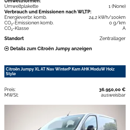
Umweltnormen:
Umweltplakette
1 (None)
Verbrauch und Emissionen nach WLTP:
Energieverbr. komb.
24,2 kWh/100km
CO
-Emissionen komb.
0 g/km
2
CO
-Klasse
A
2
Standort
Zentrallager
Details zum Citroën Jumpy anzeigen
Citroën Jumpy XL AT Nav WinterP Kam AHK ModuW Holz
Style
Preis:
36.950,00 €
MWSt:
ausweisbar