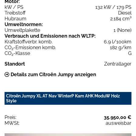
Motor:
kW / PS
132 kW / 179 PS
Treibstoff
Diesel
Hubraum
2.184 cm³
Umweltnormen:
Umweltplakette
1 (None)
Verbrauch und Emissionen nach WLTP:
Kraftstoffverbr. komb.
6,9 l/100km
CO
-Emissionen komb.
182 g/km
2
CO
-Klasse
G
2
Standort
Zentrallager
Details zum Citroën Jumpy anzeigen
Citroën Jumpy XL AT Nav WinterP Kam AHK ModuW Holz
Style
Preis:
35.950,00 €
MWSt:
ausweisbar