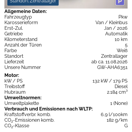
Standort Zentrallager
Allgemeine Daten:
Fahrzeugtyp
Pkw
Karosserieform
Van / Kleinbus
Erst-Zul.
Jan / 2026
Getriebe
Automatik
Kilometerstand
10 km
Anzahl der Türen
5
Farbe
Weiß
Standort
Zentrallager
Lieferzeit
ab ca. 11.08.2026
Unsere Nummer
GW-AHA6351
Motor:
kW / PS
132 kW / 179 PS
Treibstoff
Diesel
Hubraum
2.184 cm³
Umweltnormen:
Umweltplakette
1 (None)
Verbrauch und Emissionen nach WLTP:
Kraftstoffverbr. komb.
6,9 l/100km
CO
-Emissionen komb.
182 g/km
2
CO
-Klasse
G
2