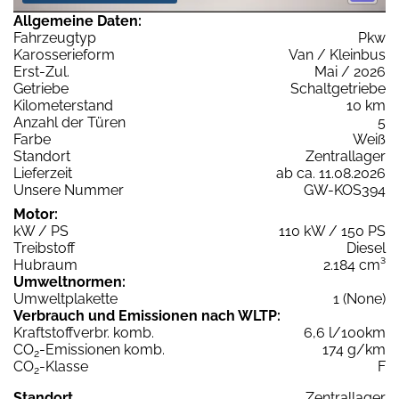
Allgemeine Daten:
Fahrzeugtyp
Pkw
Karosserieform
Van / Kleinbus
Erst-Zul.
Mai / 2026
Getriebe
Schaltgetriebe
Kilometerstand
10 km
Anzahl der Türen
5
Farbe
Weiß
Standort
Zentrallager
Lieferzeit
ab ca. 11.08.2026
Unsere Nummer
GW-KOS394
Motor:
kW / PS
110 kW / 150 PS
Treibstoff
Diesel
Hubraum
2.184 cm³
Umweltnormen:
Umweltplakette
1 (None)
Verbrauch und Emissionen nach WLTP:
Kraftstoffverbr. komb.
6,6 l/100km
CO
-Emissionen komb.
174 g/km
2
CO
-Klasse
F
2
Standort
Zentrallager