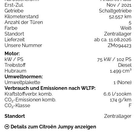
Erst-Zul.
Nov / 2021
Getriebe
Schaltgetriebe
Kilometerstand
52.557 km
Anzahl der Türen
5
Farbe
Weiß
Standort
Zentrallager
Lieferzeit
ab ca. 11.08.2026
Unsere Nummer
ZM094423
Motor:
kW / PS
75 kW / 102 PS
Treibstoff
Diesel
Hubraum
1.499 cm³
Umweltnormen:
Umweltplakette
1 (None)
Verbrauch und Emissionen nach WLTP:
Kraftstoffverbr. komb.
6,6 l/100km
CO
-Emissionen komb.
174 g/km
2
CO
-Klasse
F
2
Standort
Zentrallager
Details zum Citroën Jumpy anzeigen