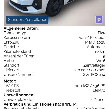
Standort Zentrallager
Allgemeine Daten:
Fahrzeugtyp
Pkw
Karosserieform
Van / Kleinbus
Erst-Zul.
Mär / 2026
Getriebe
Automatik
Kilometerstand
10 km
Anzahl der Türen
5
Farbe
Weiß
Standort
Zentrallager
Lieferzeit
ab ca. 11.08.2026
Unsere Nummer
GW-KOS034
Motor:
kW / PS
100 kW / 136 PS
Treibstoff
Elektro
Umweltnormen:
Umweltplakette
1 (None)
Verbrauch und Emissionen nach WLTP:
Energieverbr. komb.
24,2 kWh/100km