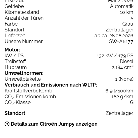
Erst-Zul.
Mär / 2026
Getriebe
Automatik
Kilometerstand
10 km
Anzahl der Türen
5
Farbe
Grau
Standort
Zentrallager
Lieferzeit
ab ca. 28.08.2026
Unsere Nummer
GW-A6177
Motor:
kW / PS
132 kW / 179 PS
Treibstoff
Diesel
Hubraum
2.184 cm³
Umweltnormen:
Umweltplakette
1 (None)
Verbrauch und Emissionen nach WLTP:
Kraftstoffverbr. komb.
6,9 l/100km
CO
-Emissionen komb.
182 g/km
2
CO
-Klasse
G
2
Standort
Zentrallager
Details zum Citroën Jumpy anzeigen