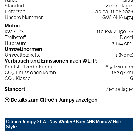
Standort
Zentrallager
Lieferzeit
ab ca. 11.08.2026
Unsere Nummer
GW-AHA1474
Motor:
kW / PS
110 kW / 150 PS
Treibstoff
Diesel
Hubraum
2.184 cm³
Umweltnormen:
Umweltplakette
1 (None)
Verbrauch und Emissionen nach WLTP:
Kraftstoffverbr. komb.
6,9 l/100km
CO
-Emissionen komb.
182 g/km
2
CO
-Klasse
G
2
Standort
Zentrallager
Details zum Citroën Jumpy anzeigen
Citroën Jumpy XL AT Nav WinterP Kam AHK ModuW Holz
Style