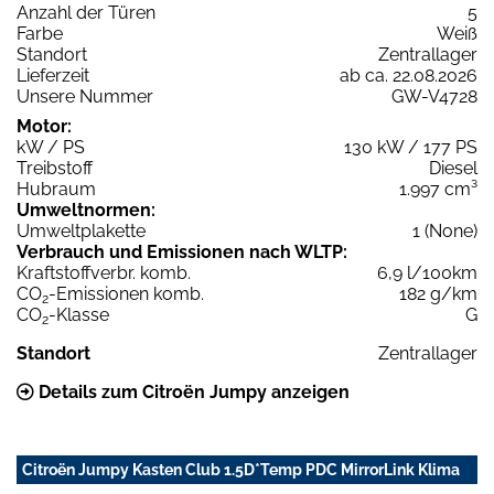
Anzahl der Türen
5
Farbe
Weiß
Standort
Zentrallager
Lieferzeit
ab ca. 22.08.2026
Unsere Nummer
GW-V4728
Motor:
kW / PS
130 kW / 177 PS
Treibstoff
Diesel
Hubraum
1.997 cm³
Umweltnormen:
Umweltplakette
1 (None)
Verbrauch und Emissionen nach WLTP:
Kraftstoffverbr. komb.
6,9 l/100km
CO
-Emissionen komb.
182 g/km
2
CO
-Klasse
G
2
Standort
Zentrallager
Details zum Citroën Jumpy anzeigen
Citroën Jumpy Kasten Club 1.5D*Temp PDC MirrorLink Klima