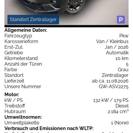
Standort Zentrallager
Allgemeine Daten:
Fahrzeugtyp
Pkw
Karosserieform
Van / Kleinbus
Erst-Zul.
Jan / 2026
Getriebe
Automatik
Kilometerstand
10 km
Anzahl der Türen
5
Farbe
Grau
Standort
Zentrallager
Lieferzeit
ab ca. 11.08.2026
Unsere Nummer
GW-ASV2275
Motor:
kW / PS
132 kW / 179 PS
Treibstoff
Diesel
Hubraum
2.184 cm³
Umweltnormen:
Umweltplakette
1 (None)
Verbrauch und Emissionen nach WLTP: