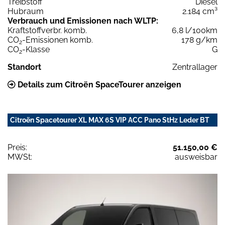
Treibstoff
Diesel
Hubraum
2.184 cm³
Verbrauch und Emissionen nach WLTP:
Kraftstoffverbr. komb.
6,8 l/100km
CO
-Emissionen komb.
178 g/km
2
CO
-Klasse
G
2
Standort
Zentrallager
Details zum Citroën SpaceTourer anzeigen
Citroën Spacetourer XL MAX 6S VIP ACC Pano StHz Leder BT
Preis:
51.150,00 €
MWSt:
ausweisbar