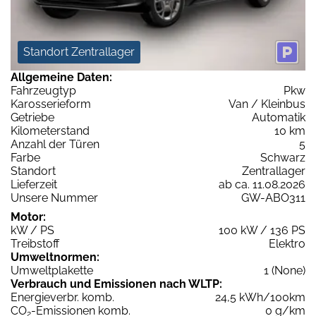
Standort Zentrallager
Allgemeine Daten:
Fahrzeugtyp
Pkw
Karosserieform
Van / Kleinbus
Getriebe
Automatik
Kilometerstand
10 km
Anzahl der Türen
5
Farbe
Schwarz
Standort
Zentrallager
Lieferzeit
ab ca. 11.08.2026
Unsere Nummer
GW-ABO311
Motor:
kW / PS
100 kW / 136 PS
Treibstoff
Elektro
Umweltnormen:
Umweltplakette
1 (None)
Verbrauch und Emissionen nach WLTP:
Energieverbr. komb.
24,5 kWh/100km
CO
-Emissionen komb.
0 g/km
2