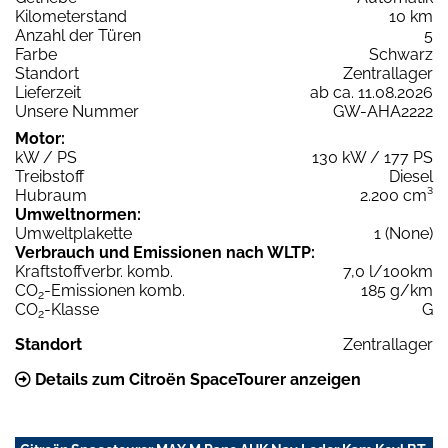
Kilometerstand
10 km
Anzahl der Türen
5
Farbe
Schwarz
Standort
Zentrallager
Lieferzeit
ab ca. 11.08.2026
Unsere Nummer
GW-AHA2222
Motor:
kW / PS
130 kW / 177 PS
Treibstoff
Diesel
Hubraum
2.200 cm³
Umweltnormen:
Umweltplakette
1 (None)
Verbrauch und Emissionen nach WLTP:
Kraftstoffverbr. komb.
7,0 l/100km
CO
-Emissionen komb.
185 g/km
2
CO
-Klasse
G
2
Standort
Zentrallager
Details zum Citroën SpaceTourer anzeigen