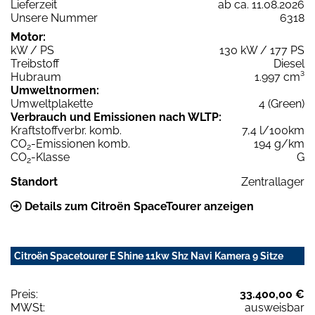
Lieferzeit
ab ca. 11.08.2026
Unsere Nummer
6318
Motor:
kW / PS
130 kW / 177 PS
Treibstoff
Diesel
Hubraum
1.997 cm³
Umweltnormen:
Umweltplakette
4 (Green)
Verbrauch und Emissionen nach WLTP:
Kraftstoffverbr. komb.
7,4 l/100km
CO
-Emissionen komb.
194 g/km
2
CO
-Klasse
G
2
Standort
Zentrallager
Details zum Citroën SpaceTourer anzeigen
Citroën Spacetourer E Shine 11kw Shz Navi Kamera 9 Sitze
Preis:
33.400,00 €
MWSt:
ausweisbar