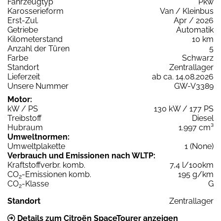
Fahrzeugtyp
Pkw
Karosserieform
Van / Kleinbus
Erst-Zul.
Apr / 2026
Getriebe
Automatik
Kilometerstand
10 km
Anzahl der Türen
5
Farbe
Schwarz
Standort
Zentrallager
Lieferzeit
ab ca. 14.08.2026
Unsere Nummer
GW-V3389
Motor:
kW / PS
130 kW / 177 PS
Treibstoff
Diesel
Hubraum
1.997 cm³
Umweltnormen:
Umweltplakette
1 (None)
Verbrauch und Emissionen nach WLTP:
Kraftstoffverbr. komb.
7,4 l/100km
CO
-Emissionen komb.
195 g/km
2
CO
-Klasse
G
2
Standort
Zentrallager
Details zum Citroën SpaceTourer anzeigen