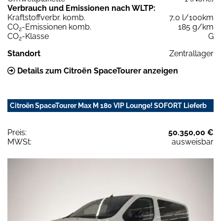
Verbrauch und Emissionen nach WLTP:
Kraftstoffverbr. komb.
7,0 l/100km
CO
-Emissionen komb.
185 g/km
2
CO
-Klasse
G
2
Standort
Zentrallager
Details zum Citroën SpaceTourer anzeigen
Citroën SpaceTourer Max M 180 VIP Lounge! SOFORT Lieferb
Preis:
50.350,00 €
MWSt:
ausweisbar