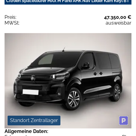
Citroën Spacetourer MAX M Pano AHK Nav Leder Kam Keyl BT
Preis:
47.350,00 €
MWSt:
ausweisbar
Standort Zentrallager
Allgemeine Daten: