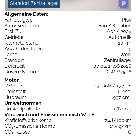
Standort Zentrallager
Allgemeine Daten:
Fahrzeugtyp
Pkw
Karosserieform
Van / Kleinbus
Erst-Zul.
Apr / 2026
Getriebe
Automatik
Kilometerstand
10 km
Anzahl der Türen
5
Farbe
Weiß
Standort
Zentrallager
Lieferzeit
ab ca. 14.08.2026
Unsere Nummer
GW-V2506
Motor:
kW / PS
130 kW / 177 PS
Treibstoff
Diesel
Hubraum
1.997 cm³
Umweltnormen:
Umweltplakette
1 (None)
Verbrauch und Emissionen nach WLTP:
Kraftstoffverbr. komb.
7,4 l/100km
CO
-Emissionen komb.
195 g/km
2
CO
-Klasse
G
2