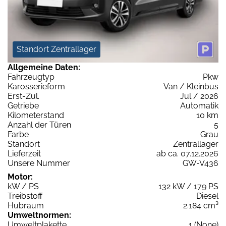
Standort Zentrallager
Allgemeine Daten:
Fahrzeugtyp
Pkw
Karosserieform
Van / Kleinbus
Erst-Zul.
Jul / 2026
Getriebe
Automatik
Kilometerstand
10 km
Anzahl der Türen
5
Farbe
Grau
Standort
Zentrallager
Lieferzeit
ab ca. 07.12.2026
Unsere Nummer
GW-V436
Motor:
kW / PS
132 kW / 179 PS
Treibstoff
Diesel
Hubraum
2.184 cm³
Umweltnormen:
Umweltplakette
1 (None)