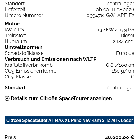
Standort
Zentrallager
Lieferzeit
ab ca. 11.08.2026
Unsere Nummer
099478_GW_APF-E2
Motor:
kW / PS
132 kW / 179 PS
Treibstoff
Diesel
Hubraum
2.184 cm³
Umweltnormen:
Schadstoffklasse
Euro 6e
Verbrauch und Emissionen nach WLTP:
Kraftstoffverbr. komb.
6,8 l/100km
CO
-Emissionen komb.
180 g/km
2
CO
-Klasse
G
2
Standort
Zentrallager
Details zum Citroën SpaceTourer anzeigen
Citroën Spacetourer AT MAX XL Pano Nav Kam SHZ AHK Leder
Preis:
48.000,00 €