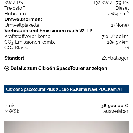
kW / PS
132 kW / 179 PS
Treibstoff
Diesel
Hubraum
2.184 cm³
Umweltnormen:
Umweltplakette
1 (None)
Verbrauch und Emissionen nach WLTP:
Kraftstoffverbr. komb.
7,0 l/100km
CO
-Emissionen komb.
185 g/km
2
CO
-Klasse
G
2
Standort
Zentrallager
Details zum Citroën SpaceTourer anzeigen
Citroën Spacetourer Plus XL 180 PS,Klima,Navi,PDC,Kam,AT
Preis:
36.500,00 €
MWSt:
ausweisbar