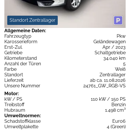
Standort Zentrallager
Allgemeine Daten:
Fahrzeugtyp
Pkw
Karosserieform
Geländewagen
Erst-Zul.
Apr / 2023
Getriebe
Schaltgetriebe
Kilometerstand
34.040 km
Anzahl der Türen
5
Farbe
Weiß
Standort
Zentrallager
Lieferzeit
ab ca. 11.08.2026
Unsere Nummer
24761_GW_RGB-VS
Motor:
kW / PS
110 kW / 150 PS
Treibstoff
Benzin
Hubraum
1.498 cm³
Umweltnormen:
Schadstoffklasse
Euro6
Umweltplakette
4 (Green)