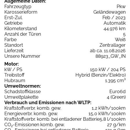
Allgemeine Daten:
Fahrzeugtyp
Pkw
Karosserieform
Geländewagen
Erst-Zul.
Feb / 2023
Getriebe
Automatik
Kilometerstand
44.976 km
Anzahl der Türen
5
Farbe
Weiß
Standort
Zentrallager
Lieferzeit
ab ca. 11.08.2026
Unsere Nummer
88923_GW_IN
Motor:
kW / PS
150 kW / 204 PS
Treibstoff
Hybrid (Benzin/Elektro)
Hubraum
1.395 cm³
Umweltnormen:
Schadstoffklasse
Euro6d
Umweltplakette
4 (Green)
Verbrauch und Emissionen nach WLTP:
Kraftstoffverbr. komb. gew.
1,2 kWh/100km
Energieverbr. komb. gew.
15,0 kWh/100km
Kraftstoffverbr. komb. bei entladener Batterie
5,8 l/100km
CO
-Emissionen komb. gew.
27 g/km
2