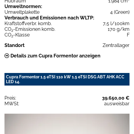
Hubraum
1.984 cm³
Umweltnormen:
Umweltplakette
4 (Green)
Verbrauch und Emissionen nach WLTP:
Kraftstoffverbr. komb.
7,5 l/100km
CO
-Emissionen komb.
170 g/km
2
CO
-Klasse
F
2
Standort
Zentrallager
Details zum Cupra Formentor anzeigen
Cupra Formentor 1.5 eTSI 110 kW 1.5 eTSI DSG ABT AHK ACC
LED 14.
Preis:
39.650,00 €
MWSt:
ausweisbar