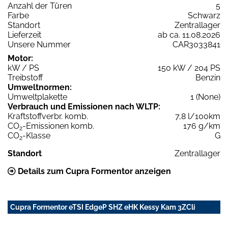
Anzahl der Türen
5
Farbe
Schwarz
Standort
Zentrallager
Lieferzeit
ab ca. 11.08.2026
Unsere Nummer
CAR3033841
Motor:
kW / PS
150 kW / 204 PS
Treibstoff
Benzin
Umweltnormen:
Umweltplakette
1 (None)
Verbrauch und Emissionen nach WLTP:
Kraftstoffverbr. komb.
7,8 l/100km
CO
-Emissionen komb.
176 g/km
2
CO
-Klasse
G
2
Standort
Zentrallager
Details zum Cupra Formentor anzeigen
Cupra Formentor eTSI EdgeP SHZ eHK Kessy Kam 3ZCli