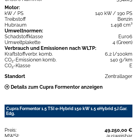
Motor:
kW / PS
140 kW / 190 PS
Treibstoff
Benzin
Hubraum
1.498 cm³
Umweltnormen:
Schadstoffklasse
Euro6
Umweltplakette
4 (Green)
Verbrauch und Emissionen nach WLTP:
Kraftstoffverbr. komb.
6,2 l/100km
CO
-Emissionen komb.
140 g/km
2
CO
-Klasse
E
2
Standort
Zentrallager
Details zum Cupra Formentor anzeigen
Cupra Formentor 1.5 TSI e-Hybrid 150 kW 1.5 eHybrid 5J.Gar.
Edg.
Preis:
49.250,00 €
MWSt:
ausweisbar