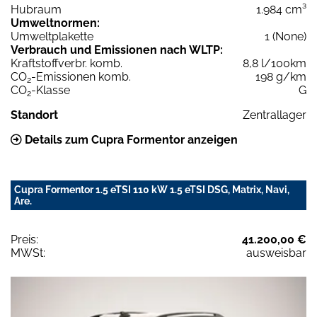
Hubraum
1.984 cm³
Umweltnormen:
Umweltplakette
1 (None)
Verbrauch und Emissionen nach WLTP:
Kraftstoffverbr. komb.
8,8 l/100km
CO
-Emissionen komb.
198 g/km
2
CO
-Klasse
G
2
Standort
Zentrallager
Details zum Cupra Formentor anzeigen
Cupra Formentor 1.5 eTSI 110 kW 1.5 eTSI DSG, Matrix, Navi,
Are.
Preis:
41.200,00 €
MWSt:
ausweisbar