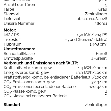
Anzahl der Türen
5
Farbe
Grau
Standort
Zentrallager
Lieferzeit
ab ca. 11.08.2026
Unsere Nummer
360911
Motor:
kW / PS
150 kW / 204 PS
Treibstoff
Hybrid (Benzin/Elektro)
Hubraum
1.498 cm³
Umweltnormen:
Schadstoffklasse
Euro6
Umweltplakette
4 (Green)
Verbrauch und Emissionen nach WLTP:
Kraftstoffverbr. komb. gew.
1,4 kWh/100km
Energieverbr. komb. gew.
13,3 kWh/100km
Kraftstoffverbr. komb. bei entladener Batterie
5,3 l/100km
CO
-Emissionen komb. gew.
32 g/km
2
CO
-Emissionen bei entladener Batterie
120 g/km
2
CO
-Klasse komb. gew.
B
2
CO
-Klasse bei entladener Batterie
D
2
Standort
Zentrallager