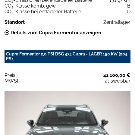
CO
-Emissionen bei entladener Batterie
131 g/km
2
CO
-Klasse komb. gew.
B
2
CO
-Klasse bei entladener Batterie
D
2
Standort
Zentrallager
Details zum Cupra Formentor anzeigen
Cupra Formentor 2,0 TSI DSG 4x4 Cupra - LAGER 150 kW (204
PS), .
Preis:
41.100,00 €
MWSt:
ausweisbar