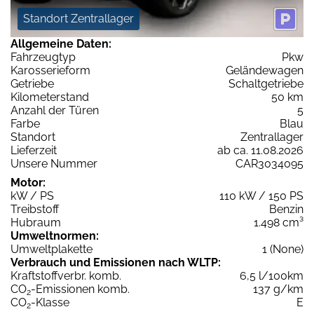
Standort Zentrallager
Allgemeine Daten:
Fahrzeugtyp
Pkw
Karosserieform
Geländewagen
Getriebe
Schaltgetriebe
Kilometerstand
50 km
Anzahl der Türen
5
Farbe
Blau
Standort
Zentrallager
Lieferzeit
ab ca. 11.08.2026
Unsere Nummer
CAR3034095
Motor:
kW / PS
110 kW / 150 PS
Treibstoff
Benzin
Hubraum
1.498 cm³
Umweltnormen:
Umweltplakette
1 (None)
Verbrauch und Emissionen nach WLTP:
Kraftstoffverbr. komb.
6,5 l/100km
CO
-Emissionen komb.
137 g/km
2
CO
-Klasse
E
2