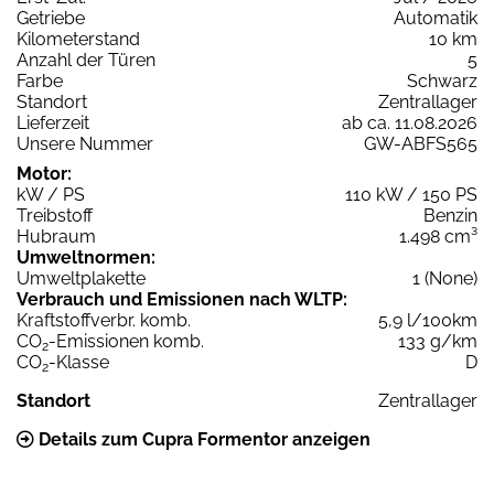
Getriebe
Automatik
Kilometerstand
10 km
Anzahl der Türen
5
Farbe
Schwarz
Standort
Zentrallager
Lieferzeit
ab ca. 11.08.2026
Unsere Nummer
GW-ABFS565
Motor:
kW / PS
110 kW / 150 PS
Treibstoff
Benzin
Hubraum
1.498 cm³
Umweltnormen:
Umweltplakette
1 (None)
Verbrauch und Emissionen nach WLTP:
Kraftstoffverbr. komb.
5,9 l/100km
CO
-Emissionen komb.
133 g/km
2
CO
-Klasse
D
2
Standort
Zentrallager
Details zum Cupra Formentor anzeigen