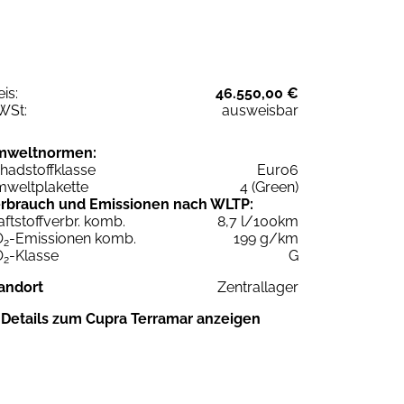
eis:
46.550,00 €
WSt:
ausweisbar
mweltnormen:
hadstoffklasse
Euro6
weltplakette
4 (Green)
rbrauch und Emissionen nach WLTP:
aftstoffverbr. komb.
8,7 l/100km
O
-Emissionen komb.
199 g/km
2
O
-Klasse
G
2
andort
Zentrallager
Details zum Cupra Terramar anzeigen