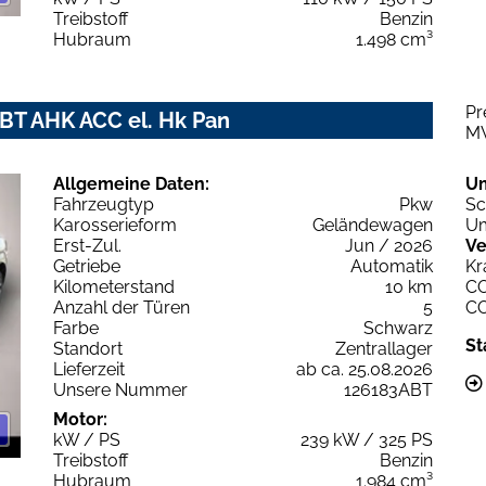
Treibstoff
Benzin
Hubraum
1.498 cm³
Pr
ABT AHK ACC el. Hk Pan
M
Allgemeine Daten:
U
Fahrzeugtyp
Pkw
Sc
Karosserieform
Geländewagen
Um
Erst-Zul.
Jun / 2026
Ve
Getriebe
Automatik
Kr
Kilometerstand
10 km
C
Anzahl der Türen
5
C
Farbe
Schwarz
St
Standort
Zentrallager
Lieferzeit
ab ca. 25.08.2026
Unsere Nummer
126183ABT
Motor:
kW / PS
239 kW / 325 PS
Treibstoff
Benzin
Hubraum
1.984 cm³