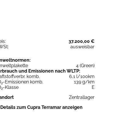
eis:
37.200,00 €
WSt:
ausweisbar
mweltnormen:
weltplakette
4 (Green)
rbrauch und Emissionen nach WLTP:
aftstoffverbr. komb.
6,1 l/100km
O
-Emissionen komb.
139 g/km
2
O
-Klasse
E
2
andort
Zentrallager
Details zum Cupra Terramar anzeigen