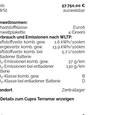
eis:
57.750,00 €
WSt:
ausweisbar
mweltnormen:
hadstoffklasse
Euro6
weltplakette
4 (Green)
rbrauch und Emissionen nach WLTP:
aftstoffverbr. komb. gew.
1,6 kWh/100km
ergieverbr. komb. gew.
13,9 kWh/100km
aftstoffverbr. komb. bei
5,7 l/100km
tladener Batterie
O
-Emissionen komb. gew.
37 g/km
2
O
-Emissionen bei entladener
130 g/km
2
tterie
O
-Klasse komb. gew.
B
2
O
-Klasse bei entladener Batterie
D
2
andort
Zentrallager
Details zum Cupra Terramar anzeigen