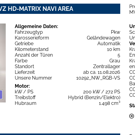
Pr
G VZ HD-MATRIX NAVI AREA
M
Allgemeine Daten:
U
Fahrzeugtyp
Pkw
Sc
Karosserieform
Geländewagen
Um
Getriebe
Automatik
Ve
Kilometerstand
10 km
Kr
Anzahl der Türen
5
En
Farbe
Grau
Kr
Standort
Zentrallager
en
Lieferzeit
ab ca. 11.08.2026
C
Unsere Nummer
10292_NW_RGB-VS
C
Ba
Motor:
C
kW / PS
200 kW / 272 PS
C
Treibstoff
Hybrid (Benzin/Elektro)
Hubraum
1.498 cm³
St