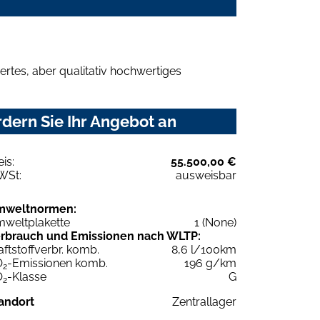
rtes, aber qualitativ hochwertiges
dern Sie Ihr Angebot an
eis:
55.500,00 €
WSt:
ausweisbar
mweltnormen:
weltplakette
1 (None)
rbrauch und Emissionen nach WLTP:
aftstoffverbr. komb.
8,6 l/100km
O
-Emissionen komb.
196 g/km
2
O
-Klasse
G
2
andort
Zentrallager