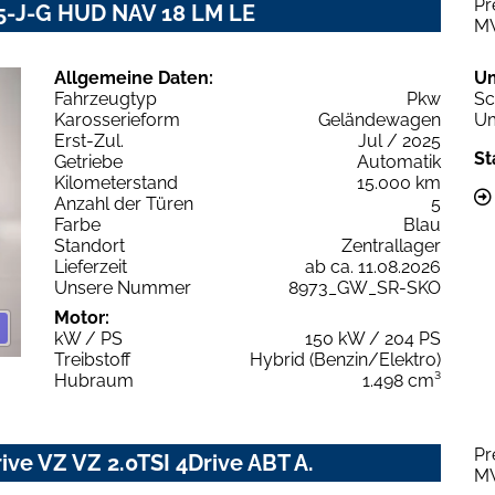
Pr
 5-J-G HUD NAV 18 LM LE
M
Allgemeine Daten:
U
Fahrzeugtyp
Pkw
Sc
Karosserieform
Geländewagen
Um
Erst-Zul.
Jul / 2025
St
Getriebe
Automatik
Kilometerstand
15.000 km
Anzahl der Türen
5
Farbe
Blau
Standort
Zentrallager
Lieferzeit
ab ca. 11.08.2026
Unsere Nummer
8973_GW_SR-SKO
Motor:
kW / PS
150 kW / 204 PS
Treibstoff
Hybrid (Benzin/Elektro)
Hubraum
1.498 cm³
Pr
ive VZ VZ 2.0TSI 4Drive ABT A.
M