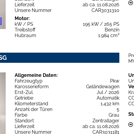
Lieferzeit
ab ca. 11.08.2026
Unsere Nummer
CAR3031310
Motor:
kW / PS
195 kW / 265 PS
Treibstoff
Benzin
Hubraum
1.984 cm³
Pr
DSG
M
Allgemeine Daten:
U
Fahrzeugtyp
Pkw
Um
Karosserieform
Geländewagen
Ve
Erst-Zul.
Jul / 2026
Kr
Getriebe
Automatik
C
Kilometerstand
1.432 km
C
Anzahl der Türen
5
St
Farbe
Grau
Standort
Zentrallager
Lieferzeit
ab ca. 11.08.2026
Unsere Nummer
CAR3031181