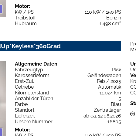
Motor:
kW / PS
110 kW / 150 PS
Treibstoff
Benzin
Hubraum
1.498 cm³
Pr
adUp*Keyless*360Grad
M
Allgemeine Daten:
U
Fahrzeugtyp
Pkw
Um
Karosserieform
Geländewagen
Ve
Erst-Zul.
Feb / 2025
Kr
Getriebe
Automatik
C
Kilometerstand
11.024 km
C
Anzahl der Türen
5
St
Farbe
Blau
Standort
Zentrallager
Lieferzeit
ab ca. 12.08.2026
Unsere Nummer
16805
Motor:
kW / PS
110 kW / 150 PS