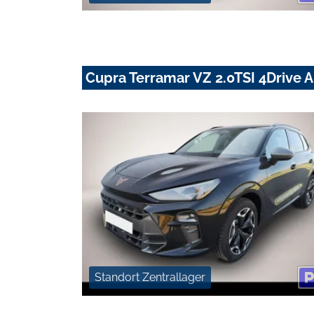
Cupra Terramar VZ 2.0TSI 4Drive 
Standort Zentrallager