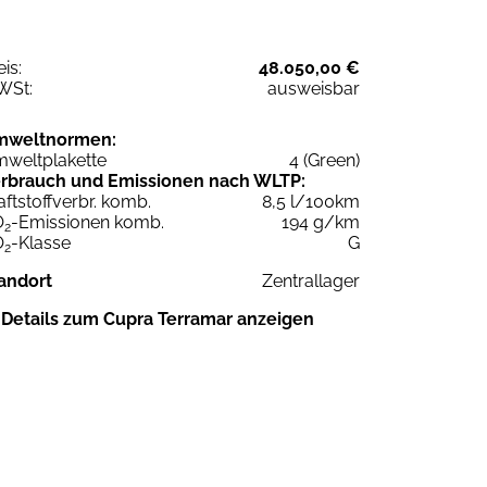
eis:
48.050,00 €
WSt:
ausweisbar
mweltnormen:
weltplakette
4 (Green)
rbrauch und Emissionen nach WLTP:
aftstoffverbr. komb.
8,5 l/100km
O
-Emissionen komb.
194 g/km
2
O
-Klasse
G
2
andort
Zentrallager
Details zum Cupra Terramar anzeigen