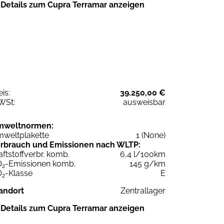
Details zum Cupra Terramar anzeigen
eis:
39.250,00 €
WSt:
ausweisbar
mweltnormen:
weltplakette
1 (None)
rbrauch und Emissionen nach WLTP:
aftstoffverbr. komb.
6,4 l/100km
O
-Emissionen komb.
145 g/km
2
O
-Klasse
E
2
andort
Zentrallager
Details zum Cupra Terramar anzeigen