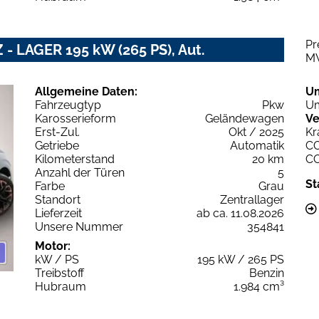
Pr
 - LAGER 195 kW (265 PS), Aut.
M
Allgemeine Daten:
U
Fahrzeugtyp
Pkw
Um
Karosserieform
Geländewagen
Ve
Erst-Zul.
Okt / 2025
Kr
Getriebe
Automatik
C
Kilometerstand
20 km
C
Anzahl der Türen
5
St
Farbe
Grau
Standort
Zentrallager
Lieferzeit
ab ca. 11.08.2026
Unsere Nummer
354841
Motor:
kW / PS
195 kW / 265 PS
Treibstoff
Benzin
Hubraum
1.984 cm³