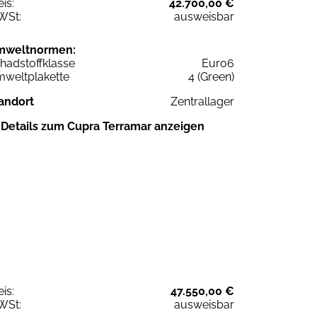
eis:
42.700,00 €
WSt:
ausweisbar
mweltnormen:
hadstoffklasse
Euro6
weltplakette
4 (Green)
andort
Zentrallager
Details zum Cupra Terramar anzeigen
eis:
47.550,00 €
WSt:
ausweisbar