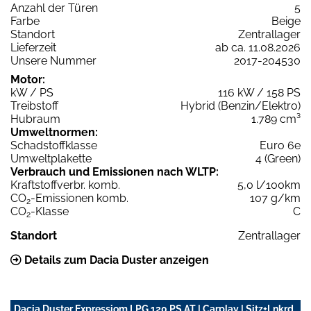
Anzahl der Türen
5
Farbe
Beige
Standort
Zentrallager
Lieferzeit
ab ca. 11.08.2026
Unsere Nummer
2017-204530
Motor:
kW / PS
116 kW / 158 PS
Treibstoff
Hybrid (Benzin/Elektro)
Hubraum
1.789 cm³
Umweltnormen:
Schadstoffklasse
Euro 6e
Umweltplakette
4 (Green)
Verbrauch und Emissionen nach WLTP:
Kraftstoffverbr. komb.
5,0 l/100km
CO
-Emissionen komb.
107 g/km
2
CO
-Klasse
C
2
Standort
Zentrallager
Details zum Dacia Duster anzeigen
Dacia Duster Expressiom LPG 120 PS AT | Carplay | Sitz+Lnkrd.