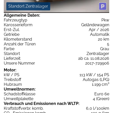
Standort Zentrallager
Allgemeine Daten:
Fahrzeugtyp
Pkw
Karosserieform
Geländewagen
Erst-Zul.
Apr / 2026
Getriebe
Automatik
Kilometerstand
20 km
Anzahl der Türen
5
Farbe
Grau
Standort
Zentrallager
Lieferzeit
ab ca. 11.08.2026
Unsere Nummer
2017-729906
Motor:
kW / PS
113 kW / 154 PS
Treibstoff
Autogas (LPG)
Hubraum
1.199 cm³
Umweltnormen:
Schadstoffklasse
Euro 6e
Umweltplakette
4 (Green)
Verbrauch und Emissionen nach WLTP:
Kraftstoffverbr. komb.
6,0 l/100km