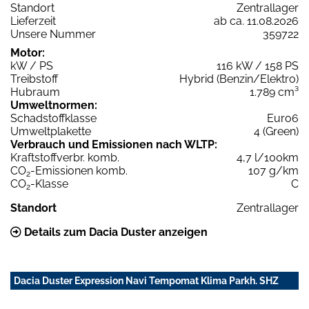
Standort
Zentrallager
Lieferzeit
ab ca. 11.08.2026
Unsere Nummer
359722
Motor:
kW / PS
116 kW / 158 PS
Treibstoff
Hybrid (Benzin/Elektro)
Hubraum
1.789 cm³
Umweltnormen:
Schadstoffklasse
Euro6
Umweltplakette
4 (Green)
Verbrauch und Emissionen nach WLTP:
Kraftstoffverbr. komb.
4,7 l/100km
CO
-Emissionen komb.
107 g/km
2
CO
-Klasse
C
2
Standort
Zentrallager
Details zum Dacia Duster anzeigen
Dacia Duster Expression Navi Tempomat Klima Parkh. SHZ