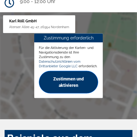
9:00 - 12:00 Uhr
Karl Röll GmbH
Atenser Allee 45-47, 26954 Nordenham
Zustimmung erforderlich
Für die Aktivierung der Karten- und
Navigationsdienste ist Ihre
Zustimmung zu den
Datenschutzrichtlinien vom
Drittanbieter Google LLC
erforderlich.
Zustimmen und
aktivieren