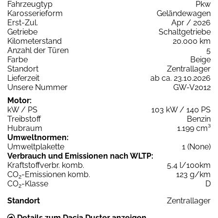
Fahrzeugtyp
Pkw
Karosserieform
Geländewagen
Erst-Zul.
Apr / 2026
Getriebe
Schaltgetriebe
Kilometerstand
20.000 km
Anzahl der Türen
5
Farbe
Beige
Standort
Zentrallager
Lieferzeit
ab ca. 23.10.2026
Unsere Nummer
GW-V2012
Motor:
kW / PS
103 kW / 140 PS
Treibstoff
Benzin
Hubraum
1.199 cm³
Umweltnormen:
Umweltplakette
1 (None)
Verbrauch und Emissionen nach WLTP:
Kraftstoffverbr. komb.
5,4 l/100km
CO
-Emissionen komb.
123 g/km
2
CO
-Klasse
D
2
Standort
Zentrallager
Details zum Dacia Duster anzeigen