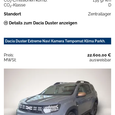
CO
-Emissionen komb.
135 g/km
2
CO
-Klasse
D
2
Standort
Zentrallager
Details zum Dacia Duster anzeigen
Dacia Duster Extreme Navi Kamera Tempomat Klima Parkh.
Preis:
22.600,00 €
MWSt:
ausweisbar