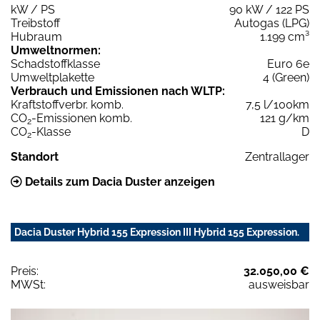
kW / PS
90 kW / 122 PS
Treibstoff
Autogas (LPG)
Hubraum
1.199 cm³
Umweltnormen:
Schadstoffklasse
Euro 6e
Umweltplakette
4 (Green)
Verbrauch und Emissionen nach WLTP:
Kraftstoffverbr. komb.
7,5 l/100km
CO
-Emissionen komb.
121 g/km
2
CO
-Klasse
D
2
Standort
Zentrallager
Details zum Dacia Duster anzeigen
Dacia Duster Hybrid 155 Expression III Hybrid 155 Expression.
Preis:
32.050,00 €
MWSt:
ausweisbar