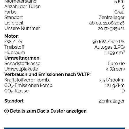
Kilometerstand
5 km
Anzahl der Türen
5
Farbe
Grau
Standort
Zentrallager
Lieferzeit
ab ca. 11.08.2026
Unsere Nummer
2017-985621
Motor:
kW / PS
90 kW / 122 PS
Treibstoff
Autogas (LPG)
Hubraum
1.199 cm³
Umweltnormen:
Schadstoffklasse
Euro 6e
Umweltplakette
4 (Green)
Verbrauch und Emissionen nach WLTP:
Kraftstoffverbr. komb.
7,5 l/100km
CO
-Emissionen komb.
121 g/km
2
CO
-Klasse
D
2
Standort
Zentrallager
Details zum Dacia Duster anzeigen