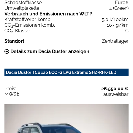
Schadstoffklasse
Euro6
Umweltplakette
4 (Green)
Verbrauch und Emissionen nach WLTP:
Kraftstoffverbr. komb.
5,0 l/100km
CO
-Emissionen komb.
107 g/km
2
CO
-Klasse
C
2
Standort
Zentrallager
Details zum Dacia Duster anzeigen
Dacia Duster TCe 120 ECO-G LPG Extreme SHZ+RFK+LED
Preis:
26.550,00 €
MWSt:
ausweisbar