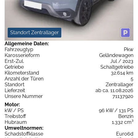
Standort Zentrallager
Allgemeine Daten:
Fahrzeugtyp
Pkw
Karosserieform
Geländewagen
Erst-Zul.
Jul / 2023
Getriebe
Schaltgetriebe
Kilometerstand
32.614 km
Anzahl der Türen
5
Standort
Zentrallager
Lieferzeit
ab ca. 11.08.2026
Unsere Nummer
71137920
Motor:
kW / PS
96 kW / 131 PS
Treibstoff
Benzin
Hubraum
1.332 cm³
Umweltnormen:
Schadstoffklasse
Euro6d