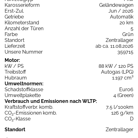
Karosserieform
Geländewagen
Erst-Zul.
Jun / 2026
Getriebe
Automatik
Kilometerstand
20 km
Anzahl der Türen
5
Farbe
Grün
Standort
Zentrallager
Lieferzeit
ab ca. 11.08.2026
Unsere Nummer
359715
Motor:
kW / PS
88 kW / 120 PS
Treibstoff
Autogas (LPG)
Hubraum
1.197 cm³
Umweltnormen:
Schadstoffklasse
Euro6
Umweltplakette
4 (Green)
Verbrauch und Emissionen nach WLTP:
Kraftstoffverbr. komb.
7,5 l/100km
CO
-Emissionen komb.
126 g/km
2
CO
-Klasse
D
2
Standort
Zentrallager