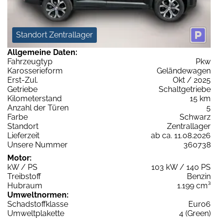
Standort Zentrallager
Allgemeine Daten:
Fahrzeugtyp
Pkw
Karosserieform
Geländewagen
Erst-Zul.
Okt / 2025
Getriebe
Schaltgetriebe
Kilometerstand
15 km
Anzahl der Türen
5
Farbe
Schwarz
Standort
Zentrallager
Lieferzeit
ab ca. 11.08.2026
Unsere Nummer
360738
Motor:
kW / PS
103 kW / 140 PS
Treibstoff
Benzin
Hubraum
1.199 cm³
Umweltnormen:
Schadstoffklasse
Euro6
Umweltplakette
4 (Green)