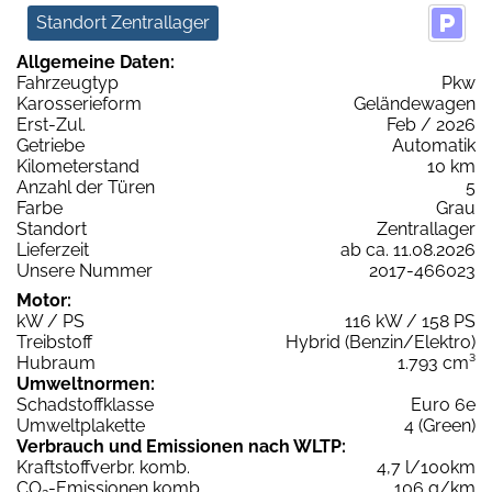
Standort Zentrallager
Allgemeine Daten:
Fahrzeugtyp
Pkw
Karosserieform
Geländewagen
Erst-Zul.
Feb / 2026
Getriebe
Automatik
Kilometerstand
10 km
Anzahl der Türen
5
Farbe
Grau
Standort
Zentrallager
Lieferzeit
ab ca. 11.08.2026
Unsere Nummer
2017-466023
Motor:
kW / PS
116 kW / 158 PS
Treibstoff
Hybrid (Benzin/Elektro)
Hubraum
1.793 cm³
Umweltnormen:
Schadstoffklasse
Euro 6e
Umweltplakette
4 (Green)
Verbrauch und Emissionen nach WLTP:
Kraftstoffverbr. komb.
4,7 l/100km
CO
-Emissionen komb.
106 g/km