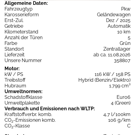
Allgemeine Daten:
Fahrzeugtyp
Pkw
Karosserieform
Geländewagen
Erst-Zul.
Dez / 2025
Getriebe
Automatik
Kilometerstand
10 km
Anzahl der Türen
5
Farbe
Grün
Standort
Zentrallager
Lieferzeit
ab ca. 11.08.2026
Unsere Nummer
358807
Motor:
kW / PS
116 kW / 158 PS
Treibstoff
Hybrid (Benzin/Elektro)
Hubraum
1.799 cm³
Umweltnormen:
Schadstoffklasse
Euro6
Umweltplakette
4 (Green)
Verbrauch und Emissionen nach WLTP:
Kraftstoffverbr. komb.
4,7 l/100km
CO
-Emissionen komb.
106 g/km
2
CO
-Klasse
C
2