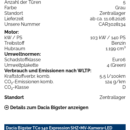
Anzahl der Türen
5
Farbe
Grau
Standort
Zentrallager
Lieferzeit
ab ca. 11.08.2026
Unsere Nummer
CAR3028134
Motor:
kW / PS
103 kW / 140 PS
Treibstoff
Benzin
Hubraum
1.199 cm³
Umweltnormen:
Schadstoffklasse
Euro6
Umweltplakette
4 (Green)
Verbrauch und Emissionen nach WLTP:
Kraftstoffverbr. komb.
5,5 l/100km
CO
-Emissionen komb.
124 g/km
2
CO
-Klasse
D
2
Standort
Zentrallager
Details zum Dacia Bigster anzeigen
Dacia Bigster TCe 140 Expression SHZ+MV-Kamera+LED