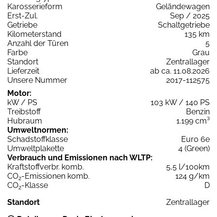
Karosserieform
Geländewagen
Erst-Zul.
Sep / 2025
Getriebe
Schaltgetriebe
Kilometerstand
135 km
Anzahl der Türen
5
Farbe
Grau
Standort
Zentrallager
Lieferzeit
ab ca. 11.08.2026
Unsere Nummer
2017-112575
Motor:
kW / PS
103 kW / 140 PS
Treibstoff
Benzin
Hubraum
1.199 cm³
Umweltnormen:
Schadstoffklasse
Euro 6e
Umweltplakette
4 (Green)
Verbrauch und Emissionen nach WLTP:
Kraftstoffverbr. komb.
5,5 l/100km
CO
-Emissionen komb.
124 g/km
2
CO
-Klasse
D
2
Standort
Zentrallager