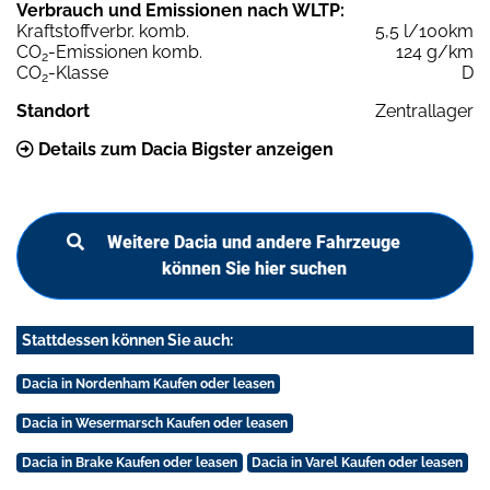
Verbrauch und Emissionen nach WLTP:
Kraftstoffverbr. komb.
5,5 l/100km
CO
-Emissionen komb.
124 g/km
2
CO
-Klasse
D
2
Standort
Zentrallager
Details zum Dacia Bigster anzeigen
Weitere Dacia und andere Fahrzeuge
können Sie hier suchen
Stattdessen können Sie auch:
Dacia in Nordenham Kaufen oder leasen
Dacia in Wesermarsch Kaufen oder leasen
Dacia in Brake Kaufen oder leasen
Dacia in Varel Kaufen oder leasen