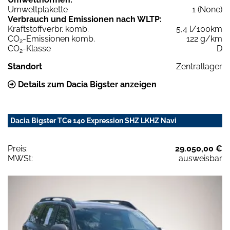
Umweltplakette
1 (None)
Verbrauch und Emissionen nach WLTP:
Kraftstoffverbr. komb.
5,4 l/100km
CO
-Emissionen komb.
122 g/km
2
CO
-Klasse
D
2
Standort
Zentrallager
Details zum Dacia Bigster anzeigen
Dacia Bigster TCe 140 Expression SHZ LKHZ Navi
Preis:
29.050,00 €
MWSt:
ausweisbar