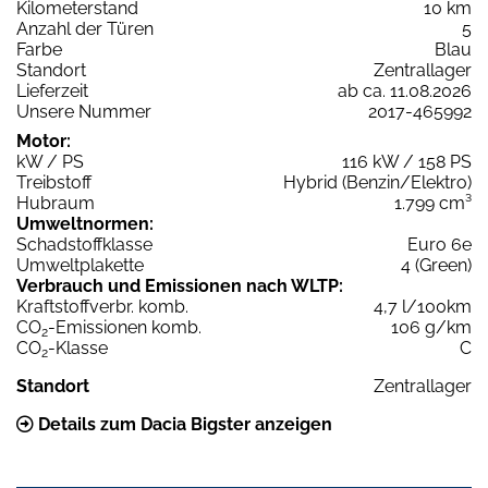
Kilometerstand
10 km
Anzahl der Türen
5
Farbe
Blau
Standort
Zentrallager
Lieferzeit
ab ca. 11.08.2026
Unsere Nummer
2017-465992
Motor:
kW / PS
116 kW / 158 PS
Treibstoff
Hybrid (Benzin/Elektro)
Hubraum
1.799 cm³
Umweltnormen:
Schadstoffklasse
Euro 6e
Umweltplakette
4 (Green)
Verbrauch und Emissionen nach WLTP:
Kraftstoffverbr. komb.
4,7 l/100km
CO
-Emissionen komb.
106 g/km
2
CO
-Klasse
C
2
Standort
Zentrallager
Details zum Dacia Bigster anzeigen