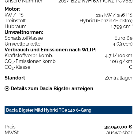
Unsere Nummer
2017-B2 2 N7H 6XY (CNZ PCV68)
Motor:
kW / PS
115 kW / 156 PS
Treibstoff
Hybrid (Benzin/Elektro)
Hubraum
1.799 cm³
Umweltnormen:
Schadstoffklasse
Euro 6e
Umweltplakette
4 (Green)
Verbrauch und Emissionen nach WLTP:
Kraftstoffverbr. komb.
4,7 l/100km
CO
-Emissionen komb.
106 g/km
2
CO
-Klasse
C
2
Standort
Zentrallager
Details zum Dacia Bigster anzeigen
Dacia Bigster Mild Hybrid TCe 140 6-Gang
Preis:
32.050,00 €
MWSt:
ausweisbar