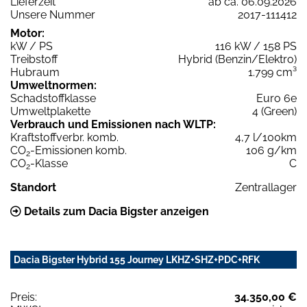
Lieferzeit
ab ca. 06.09.2026
Unsere Nummer
2017-111412
Motor:
kW / PS
116 kW / 158 PS
Treibstoff
Hybrid (Benzin/Elektro)
Hubraum
1.799 cm³
Umweltnormen:
Schadstoffklasse
Euro 6e
Umweltplakette
4 (Green)
Verbrauch und Emissionen nach WLTP:
Kraftstoffverbr. komb.
4,7 l/100km
CO
-Emissionen komb.
106 g/km
2
CO
-Klasse
C
2
Standort
Zentrallager
Details zum Dacia Bigster anzeigen
Dacia Bigster Hybrid 155 Journey LKHZ+SHZ+PDC+RFK
Preis:
34.350,00 €