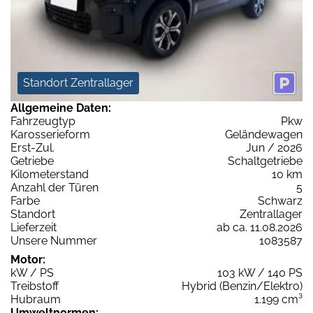
Standort Zentrallager
Allgemeine Daten:
Fahrzeugtyp
Pkw
Karosserieform
Geländewagen
Erst-Zul.
Jun / 2026
Getriebe
Schaltgetriebe
Kilometerstand
10 km
Anzahl der Türen
5
Farbe
Schwarz
Standort
Zentrallager
Lieferzeit
ab ca. 11.08.2026
Unsere Nummer
1083587
Motor:
kW / PS
103 kW / 140 PS
Treibstoff
Hybrid (Benzin/Elektro)
Hubraum
1.199 cm³
Umweltnormen: