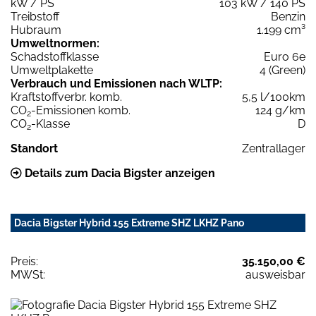
kW / PS
103 kW / 140 PS
Treibstoff
Benzin
Hubraum
1.199 cm³
Umweltnormen:
Schadstoffklasse
Euro 6e
Umweltplakette
4 (Green)
Verbrauch und Emissionen nach WLTP:
Kraftstoffverbr. komb.
5,5 l/100km
CO
-Emissionen komb.
124 g/km
2
CO
-Klasse
D
2
Standort
Zentrallager
Details zum Dacia Bigster anzeigen
Dacia Bigster Hybrid 155 Extreme SHZ LKHZ Pano
Preis:
35.150,00 €
MWSt:
ausweisbar